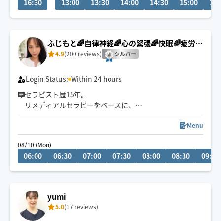
16:30
13:00
13:30
14:00
14:30
15:00
15:
お身体や心が軽くなる感覚を味わっていただけると思い
ます。
強揉みやゆったりなど、その日のお疲れや状態に合わせ
ふじもと🌈自律神経🌈心の緊張🌈快眠🌈疲労回
て、力加減や施術内容も丁寧に調整いたします。
復
4.9
(200 reviews)
シルバー
しっかりと一生懸命施術させていただくのではじめての
方も、安心してお任せください。
Login Status:
Within 24 hours
セラピスト歴15年。
リメディアルセラピーをベースに、
身体の深部からゆるめながら
自律神経・心の緊張にもアプローチします。
Menu
やさしくしっかり効く💪
08/10 (Mon)
ただ疲れを取るだけじゃなく、
06:00
06:30
07:00
07:30
08:00
08:30
09:00
「力を抜く感覚」を思い出す時間を。
仕事を頑張りたいのに、
なぜかうまく力が入らない方へ。
yumi
本来のパフォーマンスに戻るお手伝いをしています。
5.0
(17 reviews)
🌟身体を見極めた施術を心掛け、