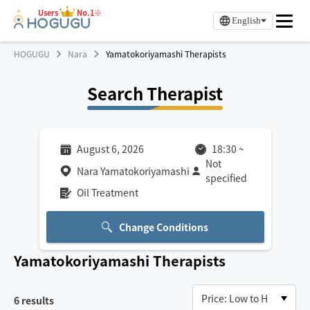
Users
No.1※
English
HOGUGU
Nara
Yamatokoriyamashi Therapists
Search Therapist
August 6, 2026
18:30
~
Not
Nara Yamatokoriyamashi
specified
Oil Treatment
Change Conditions
Yamatokoriyamashi
Therapists
6
results