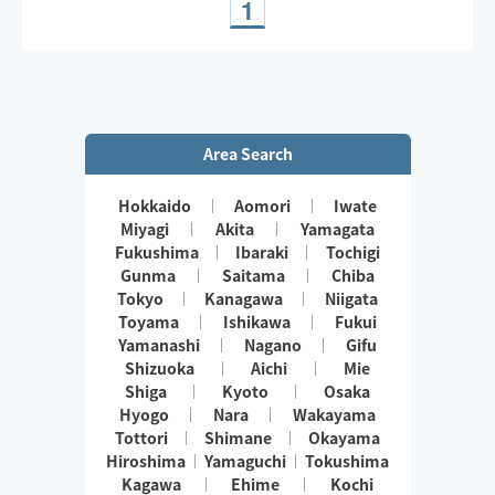
1
Area Search
Hokkaido
Aomori
Iwate
Miyagi
Akita
Yamagata
Fukushima
Ibaraki
Tochigi
Gunma
Saitama
Chiba
Tokyo
Kanagawa
Niigata
Toyama
Ishikawa
Fukui
Yamanashi
Nagano
Gifu
Shizuoka
Aichi
Mie
Shiga
Kyoto
Osaka
Hyogo
Nara
Wakayama
Tottori
Shimane
Okayama
Hiroshima
Yamaguchi
Tokushima
Kagawa
Ehime
Kochi