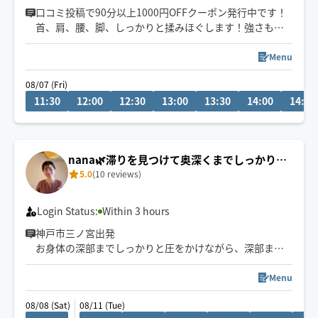
口コミ投稿で90分以上1000円OFFクーポン発行中です！
首、肩、腰、脚、しっかりと揉みほぐします！強さもお
好みありましたら都度お申し付け下さいね♪
平日は17時まで当日予約OK
Menu
※日曜日、祝日の当日予約はお受けしておりません🙇‍♀️
08/07 (Fri)
※平日の当日予約の場合、一度ご希望のお時間にご予約
11:30
12:00
12:30
13:00
13:30
14:00
14:30
頂き、チャットにてお時間ご相談させて下さい。
nana🌿滞りを見つけて奥深くまでしっかりア
5.0
(10 reviews)
プローチ🐾
Login Status:
Within 3 hours
神戸市三ノ宮出発
お身体の深部までしっかりと圧をかけながら、深部まで
緩めていく施術が得意です☺️
Menu
滞りを見つけて、深いリンパや筋肉に優しくアプローチ
08/08 (Sat)
08/11 (Tue)
します✨