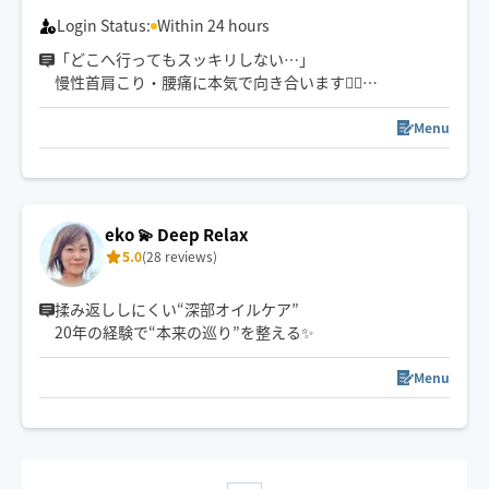
同業セラピストからもご指名頂いてます。
Login Status:
Within 24 hours
「どこへ行ってもスッキリしない…」
慢性首肩こり・腰痛に本気で向き合います💆‍♀️
看護師セラピスト、セラピスト歴8年。
身体のしくみを理解した施術で、
Menu
リラックスしながら、しっかり効果を感じたい方におす
すめです。
eko 💫 Deep Relax
5.0
(28 reviews)
揉み返ししにくい“深部オイルケア”
20年の経験で“本来の巡り”を整える✨
Menu