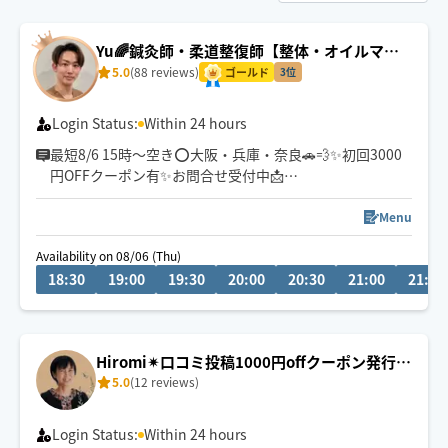
Yu🌈鍼灸師・柔道整復師【整体・オイルマッ
サージ・フット】
5.0
(88 reviews)
ゴールド
3位
Login Status:
Within 24 hours
最短8/6 15時〜空き⭕️大阪・兵庫・奈良🚗💨✨初回3000
円OFFクーポン有✨お問合せ受付中📩
チャットからもお気軽にお声掛けください。施術中は遅
Menu
くなる場合ございますが、必ず返信致します💬
Availability on 08/06 (Thu)
18:30
19:00
19:30
20:00
20:30
21:00
21:30
医学知識を基にお一人お一人丁寧に施術させて頂きま
す。
肩こり/腰痛/不眠等お気軽にご相談下さい😊
Hiromi✴︎口コミ投稿1000円offクーポン発行
5.0
(12 reviews)
中！
Login Status:
Within 24 hours