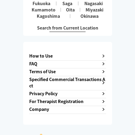
Fukuoka
Saga
Nagasaki
Kumamoto
Oita
Miyazaki
Kagoshima
Okinawa
Search from Current Location
How to Use
FAQ
Terms of Use
Specified Commercial Transactions A
ct
Privacy Policy
For Therapist Registration
Company