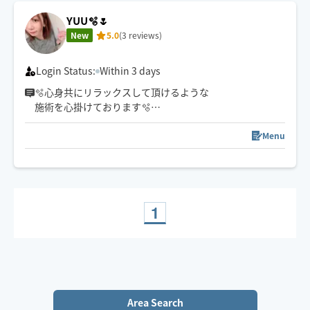
YUU🫧🌷
New
5.0
(3 reviews)
Login Status:
Within 3 days
🫧心身共にリラックスして頂けるような
施術を心掛けてお️ります🫧
暖かい手と意外と力強い施術が
お客様に喜んでいただけております✋️🫧
Menu
⚠︎当日のリクエストは
すぐに確認できない事もあり、
ご希望の場所によっては
伺えない事もございますので
1
ご了承くださいませ🕊️
事前メッセージにて
希望日時などのお問い合わせも
お受けしております🫧
Area Search