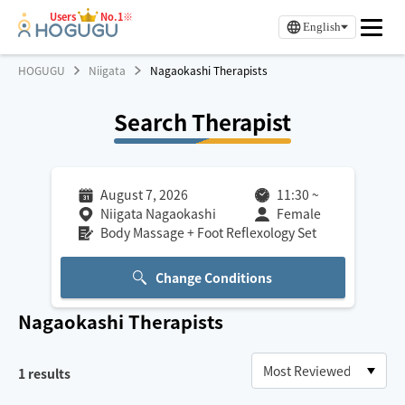
Users
No.1※
English
HOGUGU
Niigata
Nagaokashi Therapists
Search Therapist
August 7, 2026
11:30
~
Niigata Nagaokashi
Female
Body Massage + Foot Reflexology Set
Change Conditions
Nagaokashi
Therapists
1
results