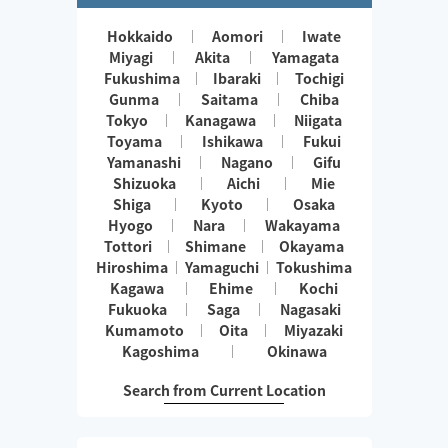
Hokkaido
Aomori
Iwate
Miyagi
Akita
Yamagata
Fukushima
Ibaraki
Tochigi
Gunma
Saitama
Chiba
Tokyo
Kanagawa
Niigata
Toyama
Ishikawa
Fukui
Yamanashi
Nagano
Gifu
Shizuoka
Aichi
Mie
Shiga
Kyoto
Osaka
Hyogo
Nara
Wakayama
Tottori
Shimane
Okayama
Hiroshima
Yamaguchi
Tokushima
Kagawa
Ehime
Kochi
Fukuoka
Saga
Nagasaki
Kumamoto
Oita
Miyazaki
Kagoshima
Okinawa
Search from Current Location