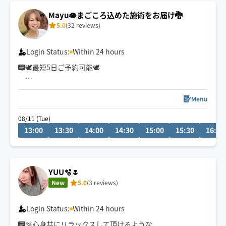
Mayu🪷まごころ込めた施術をお届け🐉
5.0
(32 reviews)
Login Status:
Within 24 hours
🕊最短5日ご予約可能🕊
冷やかしチャットが多い為
リクエスト前相談機能を停止しております🥲
Menu
ご質問等は1度ご予約リクエストしていただいた後にお願
08/11 (Tue)
いします🙏
13:00
13:30
14:00
14:30
15:00
15:30
16:00
⚠️予約はご希望日の当日13時までに
お願いします。
疲れてもうダメ…🫠
YUU🫧🌷
そんな方は【もみほぐし×オイル】が
New
5.0
(3 reviews)
おすすめ✨
女性のお客様もご利用大歓迎です💃
Login Status:
Within 24 hours
🫧心身共にリラックスして頂けるような