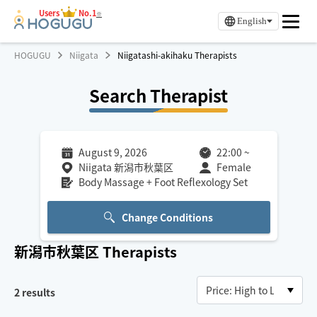
Users
No.1
※
English
HOGUGU
Niigata
Niigatashi-akihaku Therapists
Search Therapist
August 9, 2026
22:00
~
Niigata 新潟市秋葉区
Female
Body Massage + Foot Reflexology Set
Change Conditions
新潟市秋葉区
Therapists
2
results