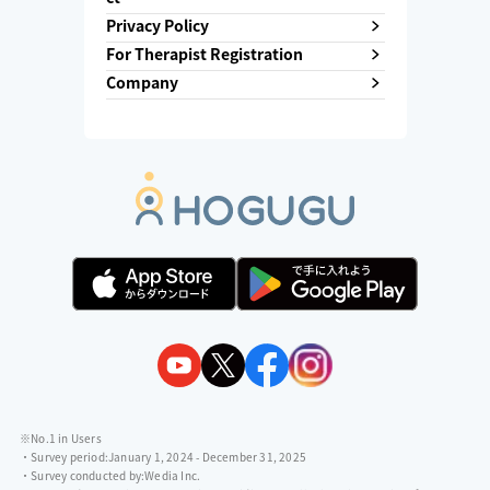
Privacy Policy
For Therapist Registration
Company
※No.1 in Users
・Survey period:
January 1, 2024 - December 31, 2025
・Survey conducted by:
Wedia Inc.