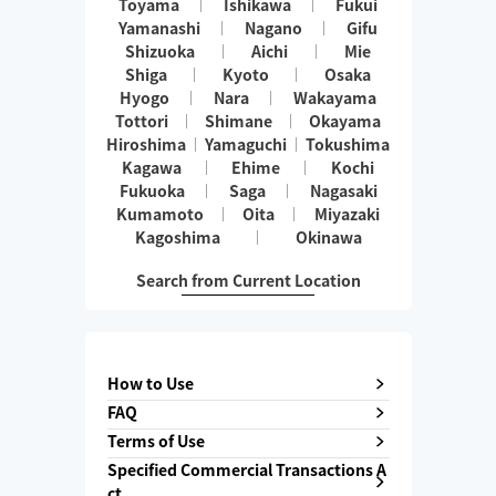
Toyama
Ishikawa
Fukui
Yamanashi
Nagano
Gifu
Shizuoka
Aichi
Mie
Shiga
Kyoto
Osaka
Hyogo
Nara
Wakayama
Tottori
Shimane
Okayama
Hiroshima
Yamaguchi
Tokushima
Kagawa
Ehime
Kochi
Fukuoka
Saga
Nagasaki
Kumamoto
Oita
Miyazaki
Kagoshima
Okinawa
Search from Current Location
How to Use
FAQ
Terms of Use
Specified Commercial Transactions A
ct