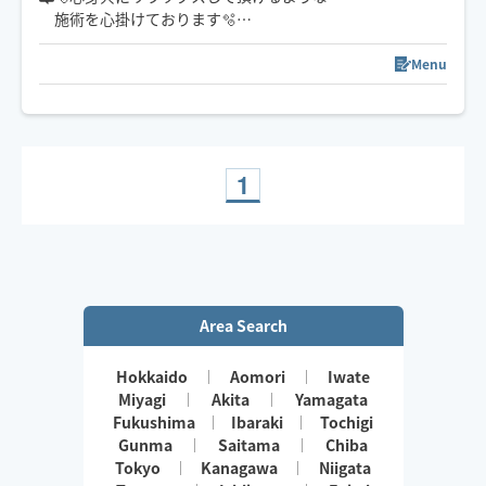
施術を心掛けてお️ります🫧
暖かい手と意外と力強い施術が
お客様に喜んでいただけております✋️🫧
Menu
⚠︎当日のリクエストは
すぐに確認できない事もあり、
ご希望の場所によっては
伺えない事もございますので
1
ご了承くださいませ🕊️
事前メッセージにて
希望日時などのお問い合わせも
お受けしております🫧
Area Search
Hokkaido
Aomori
Iwate
Miyagi
Akita
Yamagata
Fukushima
Ibaraki
Tochigi
Gunma
Saitama
Chiba
Tokyo
Kanagawa
Niigata