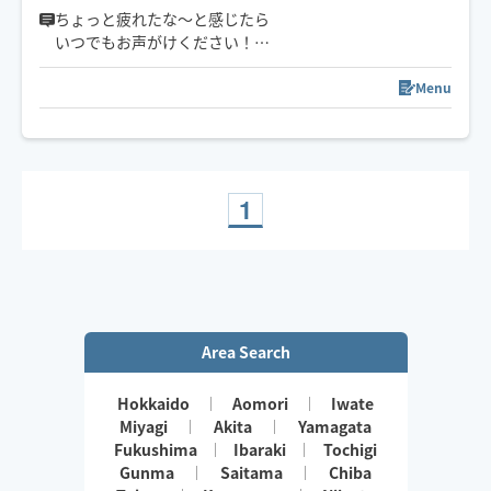
ちょっと疲れたな〜と感じたら
いつでもお声がけください！
食べること大好き！猫ちゃん大好き！
お話しすることも大好きです♪
Menu
施術中は楽しくお話しながら受けられる方が多いです♪
日中は仕事をしているため
ご予約枠が夜の枠しかとれません！
ギリギリのご予約は対応できかねます。
1
余裕を持ってご予約をお願いします。
リクエスト前相談もご活用ください。
※裏オプションや
鼠蹊部の施術はございません。
Area Search
Hokkaido
Aomori
Iwate
Miyagi
Akita
Yamagata
Fukushima
Ibaraki
Tochigi
Gunma
Saitama
Chiba