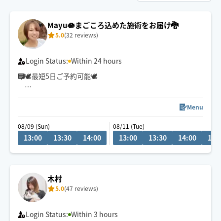
Mayu🪷まごころ込めた施術をお届け🐉
5.0
(32 reviews)
Login Status:
Within 24 hours
🕊最短5日ご予約可能🕊
冷やかしチャットが多い為
リクエスト前相談機能を停止しております🥲
Menu
ご質問等は1度ご予約リクエストしていただいた後にお願
08/09 (Sun)
08/11 (Tue)
いします🙏
13:00
13:30
14:00
13:00
13:30
14:00
14:
⚠️予約はご希望日の当日13時までに
お願いします。
疲れてもうダメ…🫠
木村
そんな方は【もみほぐし×オイル】が
5.0
(47 reviews)
おすすめ✨
女性のお客様もご利用大歓迎です💃
Login Status:
Within 3 hours