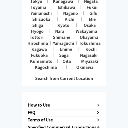
Tokyo
Kanagawa
Niigata
Toyama
Ishikawa
Fukui
Yamanashi
Nagano
Gifu
Shizuoka
Aichi
Mie
Shiga
Kyoto
Osaka
Hyogo
Nara
Wakayama
Tottori
Shimane
Okayama
Hiroshima
Yamaguchi
Tokushima
Kagawa
Ehime
Kochi
Fukuoka
Saga
Nagasaki
Kumamoto
Oita
Miyazaki
Kagoshima
Okinawa
Search from Current Location
How to Use
FAQ
Terms of Use
Specified Commercial Transactions A