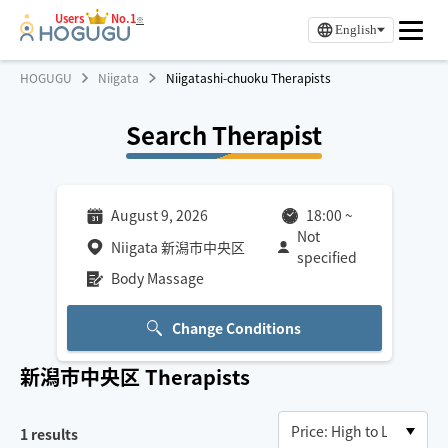
Users
No.1
※
English
HOGUGU
Niigata
Niigatashi-chuoku Therapists
Search Therapist
August 9, 2026
18:00
~
Not
Niigata 新潟市中央区
specified
Body Massage
Change Conditions
新潟市中央区
Therapists
1
results