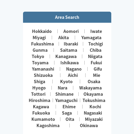
Area Search
Hokkaido
Aomori
Iwate
Miyagi
Akita
Yamagata
Fukushima
Ibaraki
Tochigi
Gunma
Saitama
Chiba
Tokyo
Kanagawa
Niigata
Toyama
Ishikawa
Fukui
Yamanashi
Nagano
Gifu
Shizuoka
Aichi
Mie
Shiga
Kyoto
Osaka
Hyogo
Nara
Wakayama
Tottori
Shimane
Okayama
Hiroshima
Yamaguchi
Tokushima
Kagawa
Ehime
Kochi
Fukuoka
Saga
Nagasaki
Kumamoto
Oita
Miyazaki
Kagoshima
Okinawa