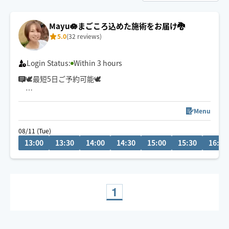
Mayu🪷まごころ込めた施術をお届け🐉
5.0
(32 reviews)
Login Status:
Within 3 hours
🕊最短5日ご予約可能🕊
冷やかしチャットが多い為
リクエスト前相談機能を停止しております🥲
Menu
ご質問等は1度ご予約リクエストしていただいた後にお願
08/11 (Tue)
いします🙏
13:00
13:30
14:00
14:30
15:00
15:30
16:00
⚠️予約はご希望日の当日13時までに
お願いします。
疲れてもうダメ…🫠
そんな方は【もみほぐし×オイル】が
1
おすすめ✨
女性のお客様もご利用大歓迎です💃