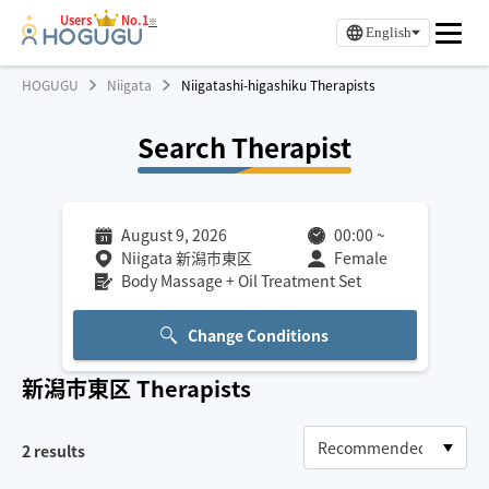
Users
No.1
※
English
HOGUGU
Niigata
Niigatashi-higashiku Therapists
Search Therapist
August 9, 2026
00:00
~
Niigata 新潟市東区
Female
Body Massage + Oil Treatment Set
Change Conditions
新潟市東区
Therapists
2
results