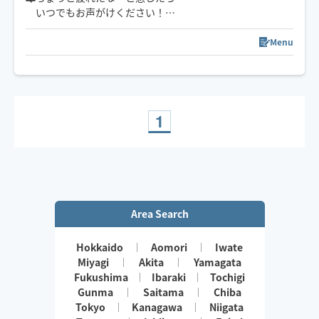
いつでもお声がけください！
食べること大好き！猫ちゃん大好き！
お話しすることも大好きです♪
Menu
施術中は楽しくお話しながら受けられる方が多いです♪
日中は仕事をしているため
ご予約枠が夜の枠しかとれません！
ギリギリのご予約は対応できかねます。
1
余裕を持ってご予約をお願いします。
リクエスト前相談もご活用ください。
※裏オプションや
鼠蹊部の施術はございません。
Area Search
Hokkaido
Aomori
Iwate
Miyagi
Akita
Yamagata
Fukushima
Ibaraki
Tochigi
Gunma
Saitama
Chiba
Tokyo
Kanagawa
Niigata