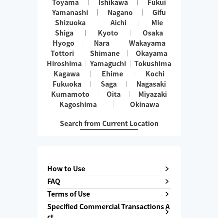
Toyama
Ishikawa
Fukui
Yamanashi
Nagano
Gifu
Shizuoka
Aichi
Mie
Shiga
Kyoto
Osaka
Hyogo
Nara
Wakayama
Tottori
Shimane
Okayama
Hiroshima
Yamaguchi
Tokushima
Kagawa
Ehime
Kochi
Fukuoka
Saga
Nagasaki
Kumamoto
Oita
Miyazaki
Kagoshima
Okinawa
Search from Current Location
How to Use
FAQ
Terms of Use
Specified Commercial Transactions A
ct