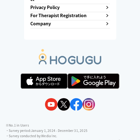
Privacy Policy
For Therapist Registration
Company
※No.1 in Users
・Survey period:
January 1, 2024 - December 31, 2025
・Survey conducted by:
Wedia Inc.