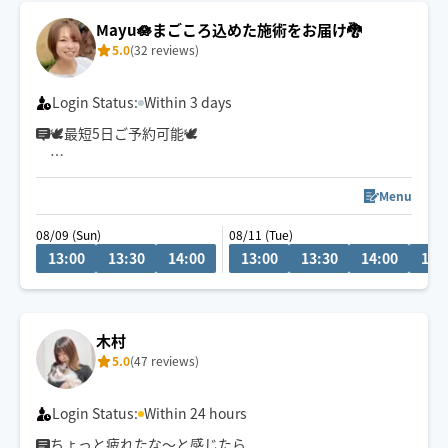
Mayu🪷まごころ込めた施術をお届け🐉
5.0
(32 reviews)
Login Status:
Within 3 days
🕊最短5日ご予約可能🕊
冷やかしチャットが多い為
リクエスト前相談機能を停止しております🥲
Menu
ご質問等は1度ご予約リクエストしていただいた後にお願
08/09 (Sun)
08/11 (Tue)
いします🙏
13:00
13:30
14:00
13:00
13:30
14:00
14:
⚠️予約はご希望日の当日13時までに
お願いします。
疲れてもうダメ…🫠
木村
そんな方は【もみほぐし×オイル】が
5.0
(47 reviews)
おすすめ✨
女性のお客様もご利用大歓迎です💃
Login Status:
Within 24 hours
ちょっと疲れたな〜と感じたら