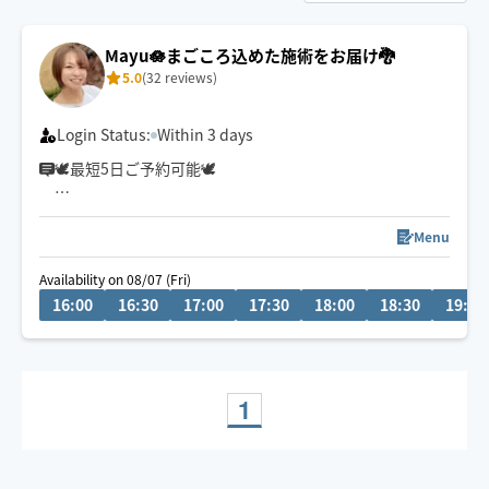
Mayu🪷まごころ込めた施術をお届け🐉
5.0
(32 reviews)
Login Status:
Within 3 days
🕊最短5日ご予約可能🕊
冷やかしチャットが多い為
リクエスト前相談機能を停止しております🥲
Menu
ご質問等は1度ご予約リクエストしていただいた後にお願
Availability on 08/07 (Fri)
いします🙏
16:00
16:30
17:00
17:30
18:00
18:30
19:00
⚠️予約はご希望日の当日13時までに
お願いします。
疲れてもうダメ…🫠
そんな方は【もみほぐし×オイル】が
1
おすすめ✨
女性のお客様もご利用大歓迎です💃