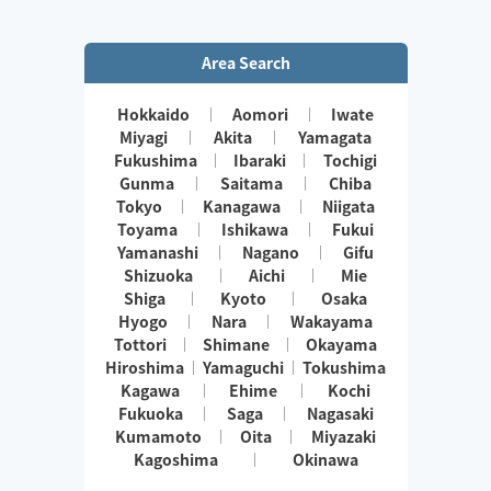
Area Search
Hokkaido
Aomori
Iwate
Miyagi
Akita
Yamagata
Fukushima
Ibaraki
Tochigi
Gunma
Saitama
Chiba
Tokyo
Kanagawa
Niigata
Toyama
Ishikawa
Fukui
Yamanashi
Nagano
Gifu
Shizuoka
Aichi
Mie
Shiga
Kyoto
Osaka
Hyogo
Nara
Wakayama
Tottori
Shimane
Okayama
Hiroshima
Yamaguchi
Tokushima
Kagawa
Ehime
Kochi
Fukuoka
Saga
Nagasaki
Kumamoto
Oita
Miyazaki
Kagoshima
Okinawa