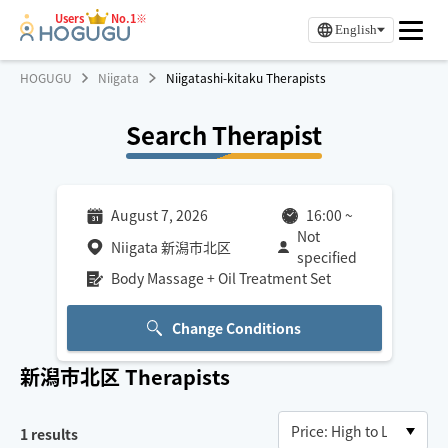
Users
No.1※
English
HOGUGU
Niigata
Niigatashi-kitaku Therapists
Search Therapist
August 7, 2026
16:00
~
Not
Niigata 新潟市北区
specified
Body Massage + Oil Treatment Set
Change Conditions
新潟市北区
Therapists
1
results