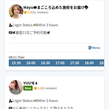
Mayu🪷まごころ込めた施術をお届け🐉
5.0
(32 reviews)
Login Status:
Within 3 hours
🕊最短11日ご予約可能🕊
冷やかしチャットが多い為
リクエスト前相談機能を停止しております🥲
Menu
ご質問等は1度ご予約リクエストしていただいた後にお願
08/11 (Tue)
いします🙏
15:30
16:00
16:30
17:00
17:30
18:00
18:30
⚠️予約はご希望日の当日13時までに
お願いします。
疲れてもうダメ…🫠
YUU🫧🌷
そんな方は【もみほぐし×オイル】が
New
5.0
(3 reviews)
おすすめ✨
女性のお客様もご利用大歓迎です💃
Login Status:
Within 3 hours
🫧心身共にリラックスして頂けるような