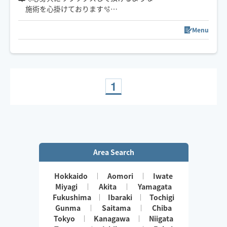
施術を心掛けてお️ります🫧
暖かい手と意外と力強い施術が
お客様に喜んでいただけております✋️🫧
Menu
⚠︎当日のリクエストは
すぐに確認できない事もあり、
ご希望の場所によっては
伺えない事もございますので
1
ご了承くださいませ🕊️
事前メッセージにて
希望日時などのお問い合わせも
お受けしております🫧
Area Search
Hokkaido
Aomori
Iwate
Miyagi
Akita
Yamagata
Fukushima
Ibaraki
Tochigi
Gunma
Saitama
Chiba
Tokyo
Kanagawa
Niigata