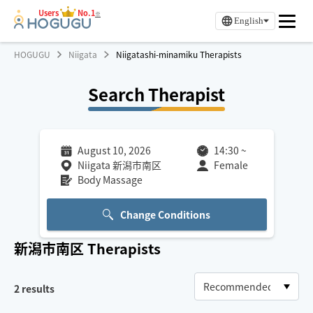
Users
No.1
※
English
HOGUGU
Niigata
Niigatashi-minamiku Therapists
Search Therapist
August 10, 2026
14:30
~
Niigata 新潟市南区
Female
Body Massage
Change Conditions
新潟市南区
Therapists
2
results