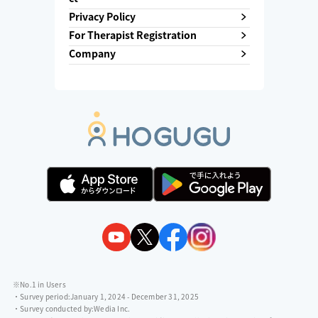
Privacy Policy
For Therapist Registration
Company
※No.1 in Users
・Survey period:
January 1, 2024 - December 31, 2025
・Survey conducted by:
Wedia Inc.