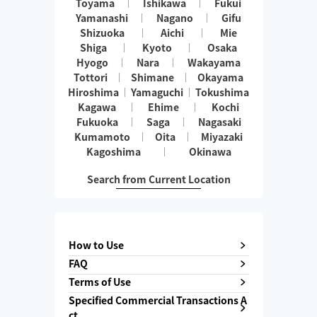
Toyama
Ishikawa
Fukui
Yamanashi
Nagano
Gifu
Shizuoka
Aichi
Mie
Shiga
Kyoto
Osaka
Hyogo
Nara
Wakayama
Tottori
Shimane
Okayama
Hiroshima
Yamaguchi
Tokushima
Kagawa
Ehime
Kochi
Fukuoka
Saga
Nagasaki
Kumamoto
Oita
Miyazaki
Kagoshima
Okinawa
Search from Current Location
How to Use
FAQ
Terms of Use
Specified Commercial Transactions A
ct