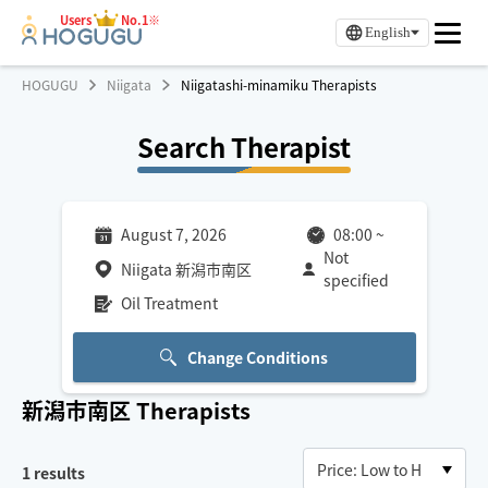
Users
No.1※
English
HOGUGU
Niigata
Niigatashi-minamiku Therapists
Search Therapist
August 7, 2026
08:00
~
Not
Niigata 新潟市南区
specified
Oil Treatment
Change Conditions
新潟市南区
Therapists
1
results