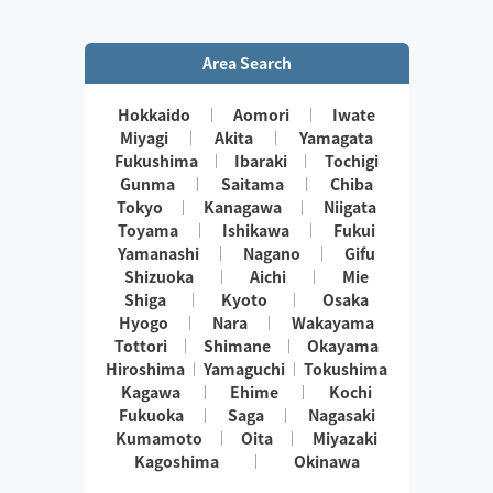
Area Search
Hokkaido
Aomori
Iwate
Miyagi
Akita
Yamagata
Fukushima
Ibaraki
Tochigi
Gunma
Saitama
Chiba
Tokyo
Kanagawa
Niigata
Toyama
Ishikawa
Fukui
Yamanashi
Nagano
Gifu
Shizuoka
Aichi
Mie
Shiga
Kyoto
Osaka
Hyogo
Nara
Wakayama
Tottori
Shimane
Okayama
Hiroshima
Yamaguchi
Tokushima
Kagawa
Ehime
Kochi
Fukuoka
Saga
Nagasaki
Kumamoto
Oita
Miyazaki
Kagoshima
Okinawa