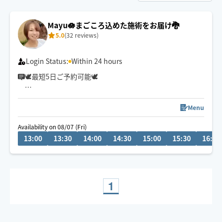
Mayu🪷まごころ込めた施術をお届け🐉
5.0
(32 reviews)
Login Status:
Within 24 hours
🕊最短5日ご予約可能🕊
冷やかしチャットが多い為
リクエスト前相談機能を停止しております🥲
Menu
ご質問等は1度ご予約リクエストしていただいた後にお願
Availability on 08/07 (Fri)
いします🙏
13:00
13:30
14:00
14:30
15:00
15:30
16:00
⚠️予約はご希望日の当日13時までに
お願いします。
疲れてもうダメ…🫠
そんな方は【もみほぐし×オイル】が
1
おすすめ✨
女性のお客様もご利用大歓迎です💃