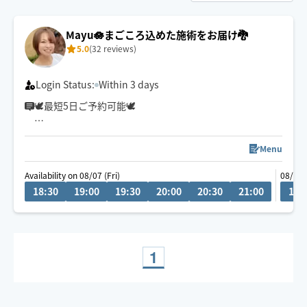
Mayu🪷まごころ込めた施術をお届け🐉
5.0
(32 reviews)
Login Status:
Within 3 days
🕊最短5日ご予約可能🕊
冷やかしチャットが多い為
リクエスト前相談機能を停止しております🥲
Menu
ご質問等は1度ご予約リクエストしていただいた後にお願
Availability on 08/07 (Fri)
08/08 
いします🙏
18:30
19:00
19:30
20:00
20:30
21:00
13:
⚠️予約はご希望日の当日13時までに
お願いします。
疲れてもうダメ…🫠
そんな方は【もみほぐし×オイル】が
1
おすすめ✨
女性のお客様もご利用大歓迎です💃