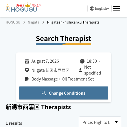
Users
No.1※
English
HOGUGU
Niigata
Niigatashi-nishikanku Therapists
Search Therapist
August 7, 2026
18:30
~
Not
Niigata 新潟市西蒲区
specified
Body Massage + Oil Treatment Set
Change Conditions
新潟市西蒲区
Therapists
1
results