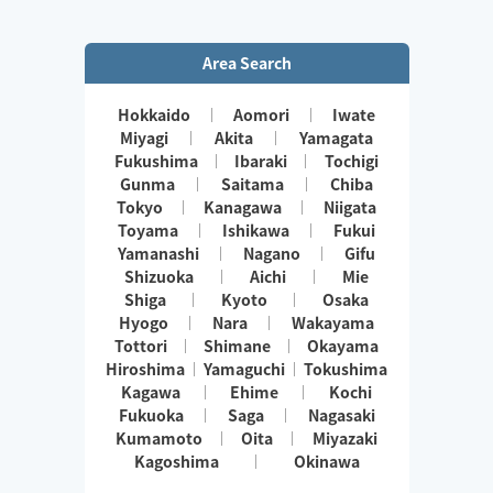
Area Search
Hokkaido
Aomori
Iwate
Miyagi
Akita
Yamagata
Fukushima
Ibaraki
Tochigi
Gunma
Saitama
Chiba
Tokyo
Kanagawa
Niigata
Toyama
Ishikawa
Fukui
Yamanashi
Nagano
Gifu
Shizuoka
Aichi
Mie
Shiga
Kyoto
Osaka
Hyogo
Nara
Wakayama
Tottori
Shimane
Okayama
Hiroshima
Yamaguchi
Tokushima
Kagawa
Ehime
Kochi
Fukuoka
Saga
Nagasaki
Kumamoto
Oita
Miyazaki
Kagoshima
Okinawa