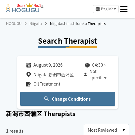
Users
No.1
※
English
HOGUGU
Niigata
Niigatashi-nishikanku Therapists
Search Therapist
August 9, 2026
04:30
~
Not
Niigata 新潟市西蒲区
specified
Oil Treatment
Change Conditions
新潟市西蒲区
Therapists
1
results