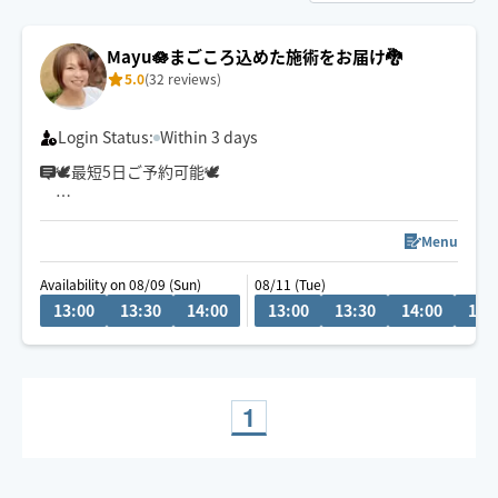
Mayu🪷まごころ込めた施術をお届け🐉
5.0
(32 reviews)
Login Status:
Within 3 days
🕊最短5日ご予約可能🕊
冷やかしチャットが多い為
リクエスト前相談機能を停止しております🥲
Menu
ご質問等は1度ご予約リクエストしていただいた後にお願
Availability on 08/09 (Sun)
08/11 (Tue)
いします🙏
13:00
13:30
14:00
13:00
13:30
14:00
14:
⚠️予約はご希望日の当日13時までに
お願いします。
疲れてもうダメ…🫠
そんな方は【もみほぐし×オイル】が
1
おすすめ✨
女性のお客様もご利用大歓迎です💃