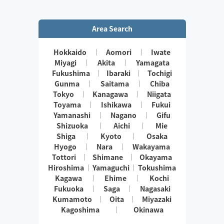
Area Search
Hokkaido
Aomori
Iwate
Miyagi
Akita
Yamagata
Fukushima
Ibaraki
Tochigi
Gunma
Saitama
Chiba
Tokyo
Kanagawa
Niigata
Toyama
Ishikawa
Fukui
Yamanashi
Nagano
Gifu
Shizuoka
Aichi
Mie
Shiga
Kyoto
Osaka
Hyogo
Nara
Wakayama
Tottori
Shimane
Okayama
Hiroshima
Yamaguchi
Tokushima
Kagawa
Ehime
Kochi
Fukuoka
Saga
Nagasaki
Kumamoto
Oita
Miyazaki
Kagoshima
Okinawa