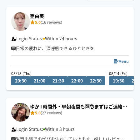
亜由美
5.0
(16 reviews)
Login Status:
Within 24 hours
日常の疲れに、深呼吸できるひとときを
Menu
08/13 (Thu)
08/14 (Fri)
20:30
21:00
21:30
22:00
22:30
19:30
20:
ゆか I 時間外・早朝夜間も🆗👌まずはご連絡く
5.0
(27 reviews)
ださい☺️
Login Status:
Within 3 hours
滋賀出張での学びを生かしていきます。嬉しいレビュー