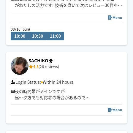
がわたしの活力です‼︎技術を磨いて次はレビュー30件を目
指します✨対応可能時間外（早朝夜間も含）でも施術が可
能な場合がありますので、遠慮なく‼︎どんどんお問い合わ
Menu
せくださいね〜📩
08/16 (Sun)
10:00
10:30
11:00
SACHIKO🐥
4.8
(26 reviews)
Login Status:
Within 24 hours
夜の時間帯がメインですが
昼〜夕方でも対応🉑の場合があるので
お気軽にご相談ください☺️
Menu
※倉敷市は中庄までとさせてくださいm(_ _)m