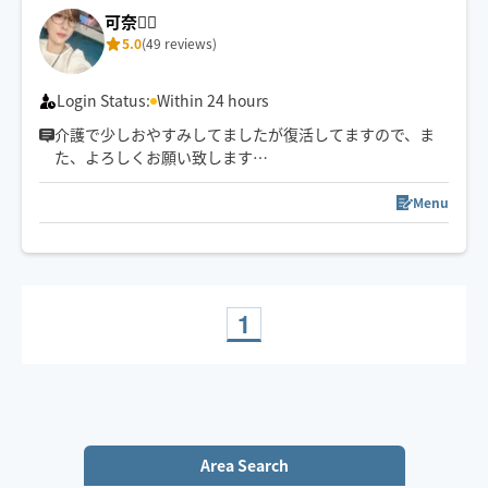
可奈🙋‍♀️
5.0
(49 reviews)
Login Status:
Within 24 hours
介護で少しおやすみしてましたが復活してますので、ま
た、よろしくお願い致します
🤚✨🥰気✨血✨水の流れをスムーズに✨お一人お一人に合
わせたリンパトリートメント、ほぐしを日々の疲れを流
Menu
します
1
Area Search