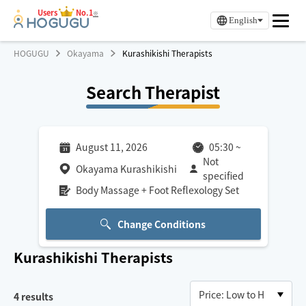
Users
No.1
※
English
HOGUGU
Okayama
Kurashikishi Therapists
Search Therapist
August 11, 2026
05:30
~
Not
Okayama Kurashikishi
specified
Body Massage + Foot Reflexology Set
Change Conditions
Kurashikishi
Therapists
4
results