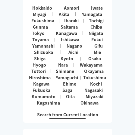
Hokkaido
Aomori
Iwate
Miyagi
Akita
Yamagata
Fukushima
Ibaraki
Tochigi
Gunma
Saitama
Chiba
Tokyo
Kanagawa
Niigata
Toyama
Ishikawa
Fukui
Yamanashi
Nagano
Gifu
Shizuoka
Aichi
Mie
Shiga
Kyoto
Osaka
Hyogo
Nara
Wakayama
Tottori
Shimane
Okayama
Hiroshima
Yamaguchi
Tokushima
Kagawa
Ehime
Kochi
Fukuoka
Saga
Nagasaki
Kumamoto
Oita
Miyazaki
Kagoshima
Okinawa
Search from Current Location