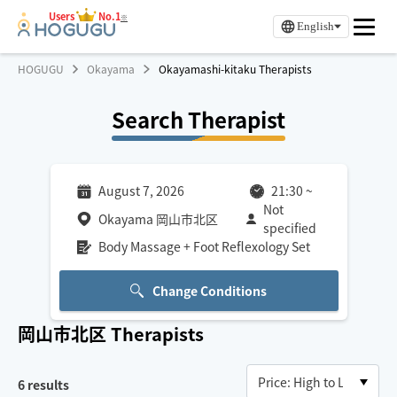
Users
No.1
※
English
HOGUGU
Okayama
Okayamashi-kitaku Therapists
Search Therapist
August 7, 2026
21:30
~
Not
Okayama 岡山市北区
specified
Body Massage + Foot Reflexology Set
Change Conditions
岡山市北区
Therapists
6
results