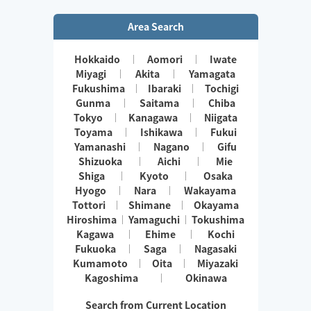
Area Search
Hokkaido
Aomori
Iwate
Miyagi
Akita
Yamagata
Fukushima
Ibaraki
Tochigi
Gunma
Saitama
Chiba
Tokyo
Kanagawa
Niigata
Toyama
Ishikawa
Fukui
Yamanashi
Nagano
Gifu
Shizuoka
Aichi
Mie
Shiga
Kyoto
Osaka
Hyogo
Nara
Wakayama
Tottori
Shimane
Okayama
Hiroshima
Yamaguchi
Tokushima
Kagawa
Ehime
Kochi
Fukuoka
Saga
Nagasaki
Kumamoto
Oita
Miyazaki
Kagoshima
Okinawa
Search from Current Location