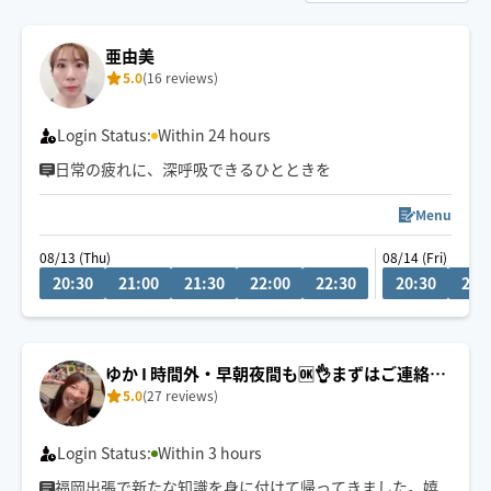
亜由美
5.0
(16 reviews)
Login Status:
Within 24 hours
日常の疲れに、深呼吸できるひとときを
Menu
08/13 (Thu)
08/14 (Fri)
20:30
21:00
21:30
22:00
22:30
20:30
21:
ゆか I 時間外・早朝夜間も🆗👌まずはご連絡く
5.0
(27 reviews)
ださい☺️
Login Status:
Within 3 hours
福岡出張で新たな知識を身に付けて帰ってきました。嬉