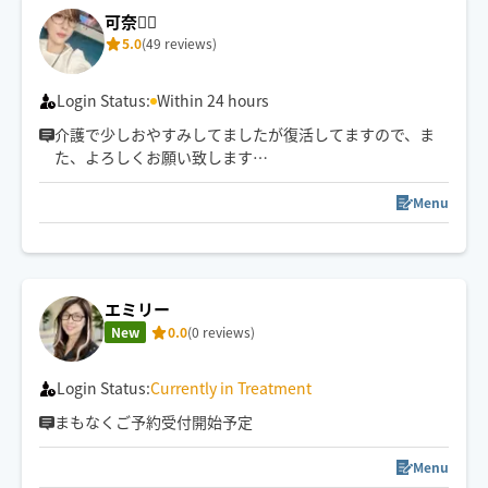
可奈🙋‍♀️
5.0
(49 reviews)
Login Status:
Within 24 hours
介護で少しおやすみしてましたが復活してますので、ま
た、よろしくお願い致します
🤚✨🥰気✨血✨水の流れをスムーズに✨お一人お一人に合
わせたリンパトリートメント、ほぐしを日々の疲れを流
Menu
します
エミリー
New
0.0
(0 reviews)
Login Status:
Currently in Treatment
まもなくご予約受付開始予定
Menu