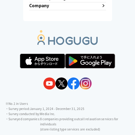
Company
※No.1 in Users
・Survey period:
January 1, 2024 - December 31, 2025
・Survey conducted by:
Wedia Inc.
・Surveyed companies:
8 companies providing outcall relaxation services for
individuals
(store-listing type services are excluded)