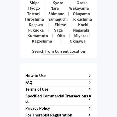
Shiga
Kyoto
Osaka
Hyogo
Nara
Wakayama
Tottori
Shimane
Okayama
Hiroshima
Yamaguchi
Tokushima
Kagawa
Ehime
Kochi
Fukuoka
Saga
Nagasaki
Kumamoto
Oita
Miyazaki
Kagoshima
Okinawa
Search from Current Location
How to Use
FAQ
Terms of Use
Specified Commercial Transactions A
ct
Privacy Policy
For Therapist Registration