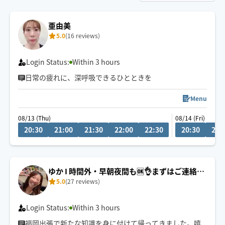
亜由美
5.0
(16 reviews)
Login Status:
Within 3 hours
日常の疲れに、深呼吸できるひとときを
Menu
08/13 (Thu)
08/14 (Fri)
20:30
21:00
21:30
22:00
22:30
20:30
21:
ゆか I 時間外・早朝夜間も🆗👌まずはご連絡く
5.0
(27 reviews)
ださい☺️
Login Status:
Within 3 hours
福岡出張で新たな知識を身に付けて帰ってきました。嬉