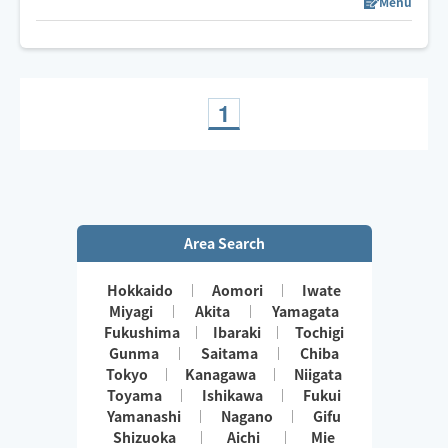
わせたリンパトリートメント、ほぐしを日々の疲れを流
Menu
します
1
Area Search
Hokkaido
Aomori
Iwate
Miyagi
Akita
Yamagata
Fukushima
Ibaraki
Tochigi
Gunma
Saitama
Chiba
Tokyo
Kanagawa
Niigata
Toyama
Ishikawa
Fukui
Yamanashi
Nagano
Gifu
Shizuoka
Aichi
Mie