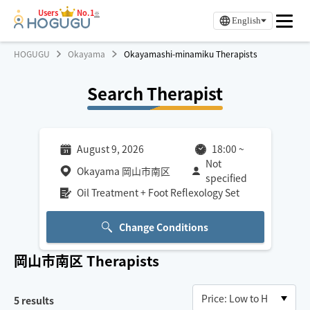
Users
No.1
※
English
HOGUGU
Okayama
Okayamashi-minamiku Therapists
Search Therapist
August 9, 2026
18:00
~
Not
Okayama 岡山市南区
specified
Oil Treatment + Foot Reflexology Set
Change Conditions
岡山市南区
Therapists
5
results