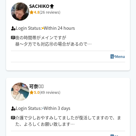
SACHIKO🐥
4.8
(26 reviews)
Login Status:
Within 24 hours
夜の時間帯がメインですが
昼〜夕方でも対応🉑の場合があるので
お気軽にご相談ください☺️
Menu
※倉敷市は中庄までとさせてくださいm(_ _)m
可奈🙋‍♀️
5.0
(49 reviews)
Login Status:
Within 3 days
介護で少しおやすみしてましたが復活してますので、ま
た、よろしくお願い致します
🤚✨🥰気✨血✨水の流れをスムーズに✨お一人お一人に合