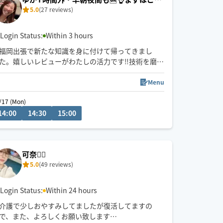
5.0
(27 reviews)
絡ください☺️
Login Status:
Within 3 hours
福岡出張で新たな知識を身に付けて帰ってきまし
た。嬉しいレビューがわたしの活力です‼︎技術を磨い
て次はレビュー30件を目指します✨対応可能時間外
（早朝夜間も含）でも施術が可能な場合があります
Menu
ので、遠慮なく‼︎どんどんお問い合わせくださいね〜
/17 (Mon)
08/15 (Sat)
📩
0
14:00
21:30
14:30
22:00
15:00
11:00
11:30
12:00
可奈🙋‍♀️
5.0
(49 reviews)
Login Status:
Within 24 hours
介護で少しおやすみしてましたが復活してますの
で、また、よろしくお願い致します