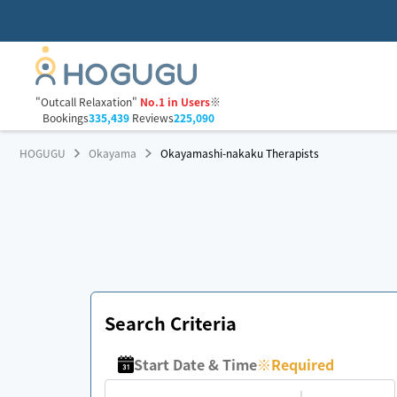
"Outcall Relaxation"
No.1 in Users
※
Bookings
335,439
Reviews
225,090
HOGUGU
Okayama
Okayamashi-nakaku Therapists
Search Criteria
Start Date & Time
※
Required