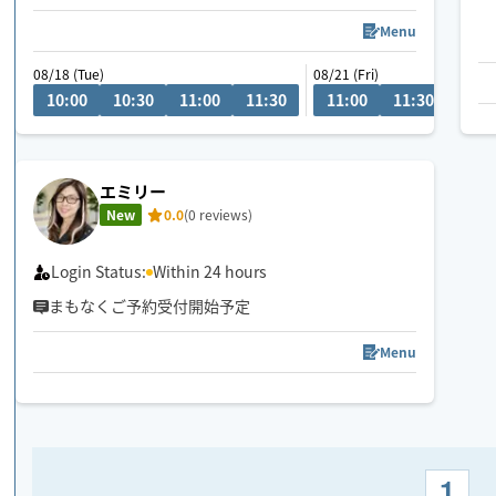
巡りをよくするお手伝いをさせていただきます☘️
Menu
こんにちは😃
08/18 (Tue)
08/21 (Fri)
セラピストとヨガインストラクターの二刀流！なほ
10:00
10:30
11:00
11:30
11:00
11:30
12:0
と申します🙏
他業務と併合しております為、お日にち日程はメッ
セージにてご相談いただけたらと思います。どうぞ
エミリー
よろしくお願いいたします☘️
New
0.0
(0 reviews)
Login Status:
Within 24 hours
まもなくご予約受付開始予定
Menu
1