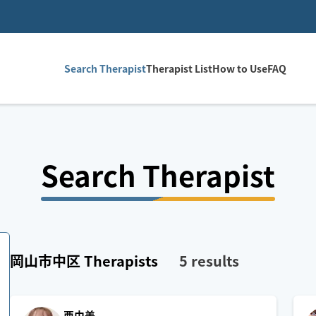
Search Therapist
Therapist List
How to Use
FAQ
Search Therapist
岡山市中区
Therapists
5
results
亜由美