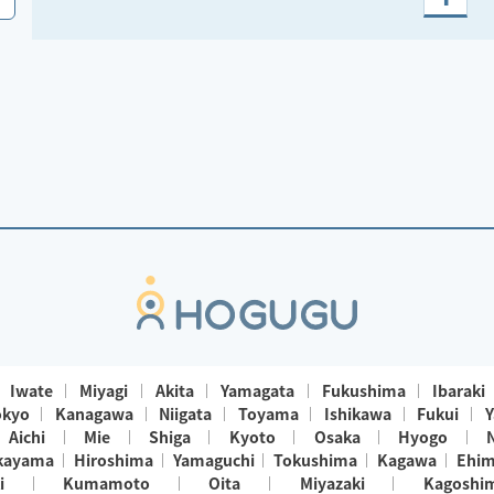
Iwate
Miyagi
Akita
Yamagata
Fukushima
Ibaraki
okyo
Kanagawa
Niigata
Toyama
Ishikawa
Fukui
Y
Aichi
Mie
Shiga
Kyoto
Osaka
Hyogo
kayama
Hiroshima
Yamaguchi
Tokushima
Kagawa
Ehi
i
Kumamoto
Oita
Miyazaki
Kagoshi