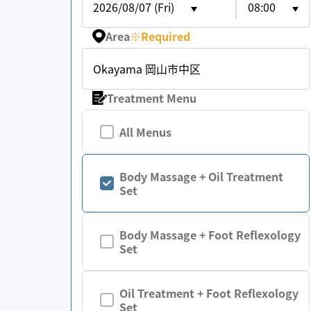
2026/08/07 (Fri)
08:00
Area
※
Required
Okayama 岡山市中区
Treatment Menu
All Menus
Body Massage + Oil Treatment
Set
Body Massage + Foot Reflexology
Set
Oil Treatment + Foot Reflexology
Set