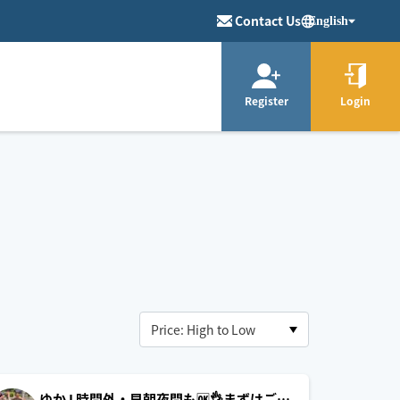
Contact Us
English
Register
Login
ゆか I 時間外・早朝夜間も🆗👌まずはご連