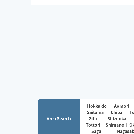
Hokkaido
Aomori
Saitama
Chiba
T
Area Search
Gifu
Shizuoka
Tottori
Shimane
O
Saga
Nagasak