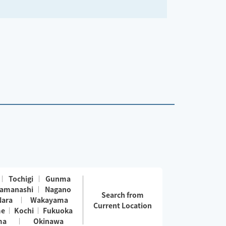
Tochigi
Gunma
amanashi
Nagano
Search from
Nara
Wakayama
Current Location
me
Kochi
Fukuoka
ma
Okinawa