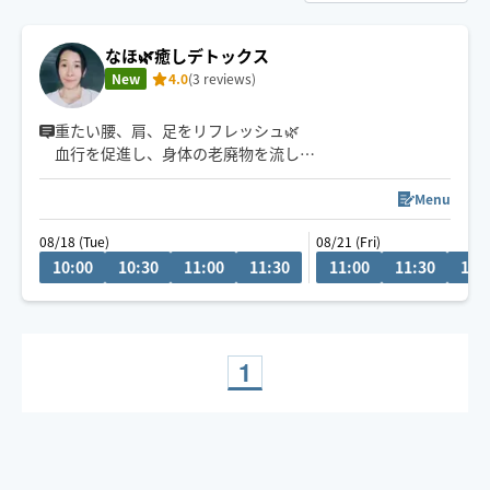
なほ🌿癒しデトックス
New
4.0
(3 reviews)
重たい腰、肩、足をリフレッシュ🌿
血行を促進し、身体の老廃物を流し
巡りをよくするお手伝いをさせていただきます☘️
Menu
こんにちは😃
08/18 (Tue)
08/21 (Fri)
セラピストとヨガインストラクターの二刀流！なほと申
10:00
10:30
11:00
11:30
11:00
11:30
12:
します🙏
他業務と併合しております為、お日にち日程はメッセー
ジにてご相談いただけたらと思います。どうぞよろしく
お願いいたします☘️
1