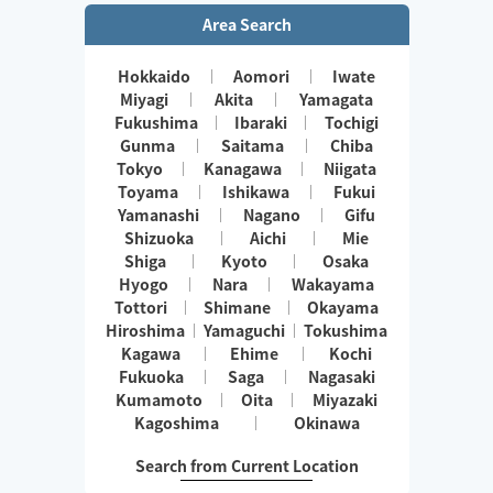
Area Search
Hokkaido
Aomori
Iwate
Miyagi
Akita
Yamagata
Fukushima
Ibaraki
Tochigi
Gunma
Saitama
Chiba
Tokyo
Kanagawa
Niigata
Toyama
Ishikawa
Fukui
Yamanashi
Nagano
Gifu
Shizuoka
Aichi
Mie
Shiga
Kyoto
Osaka
Hyogo
Nara
Wakayama
Tottori
Shimane
Okayama
Hiroshima
Yamaguchi
Tokushima
Kagawa
Ehime
Kochi
Fukuoka
Saga
Nagasaki
Kumamoto
Oita
Miyazaki
Kagoshima
Okinawa
Search from Current Location