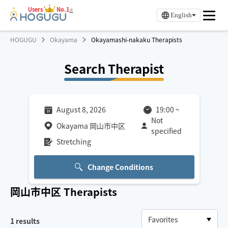
Users
No.1
※
English
HOGUGU
Okayama
Okayamashi-nakaku Therapists
Search Therapist
August 8, 2026
19:00
~
Not
Okayama 岡山市中区
specified
Stretching
Change Conditions
岡山市中区
Therapists
1
results