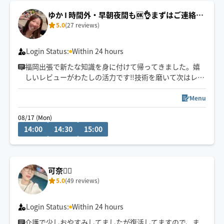
ゆか I 時間外・早朝夜間も🆗👌まずはご連絡く
5.0
(27 reviews)
ださい☺️
Login Status:
Within 24 hours
福岡出張で新たな知識を身に付けて帰ってきました。嬉
しいレビューがわたしの活力です‼︎技術を磨いて次はレビ
ュー30件を目指します✨対応可能時間外（早朝夜間も
含）でも施術が可能な場合がありますので、遠慮なく‼︎ど
Menu
んどんお問い合わせくださいね〜📩
08/17 (Mon)
14:00
14:30
15:00
可奈🙋‍♀️
5.0
(49 reviews)
Login Status:
Within 24 hours
介護で少しおやすみしてましたが復活してますので、ま