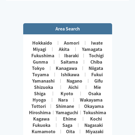
Area Search
Hokkaido
Aomori
Iwate
Miyagi
Akita
Yamagata
Fukushima
Ibaraki
Tochigi
Gunma
Saitama
Chiba
Tokyo
Kanagawa
Niigata
Toyama
Ishikawa
Fukui
Yamanashi
Nagano
Gifu
Shizuoka
Aichi
Mie
Shiga
Kyoto
Osaka
Hyogo
Nara
Wakayama
Tottori
Shimane
Okayama
Hiroshima
Yamaguchi
Tokushima
Kagawa
Ehime
Kochi
Fukuoka
Saga
Nagasaki
Kumamoto
Oita
Miyazaki