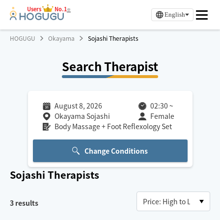
Users
No.1
※
English
HOGUGU
Okayama
Sojashi Therapists
Search Therapist
August 8, 2026
02:30
~
Okayama Sojashi
Female
Body Massage + Foot Reflexology Set
Change Conditions
Sojashi
Therapists
3
results