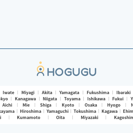
Iwate
Miyagi
Akita
Yamagata
Fukushima
Ibaraki
okyo
Kanagawa
Niigata
Toyama
Ishikawa
Fukui
Y
Aichi
Mie
Shiga
Kyoto
Osaka
Hyogo
kayama
Hiroshima
Yamaguchi
Tokushima
Kagawa
Ehi
i
Kumamoto
Oita
Miyazaki
Kagoshi