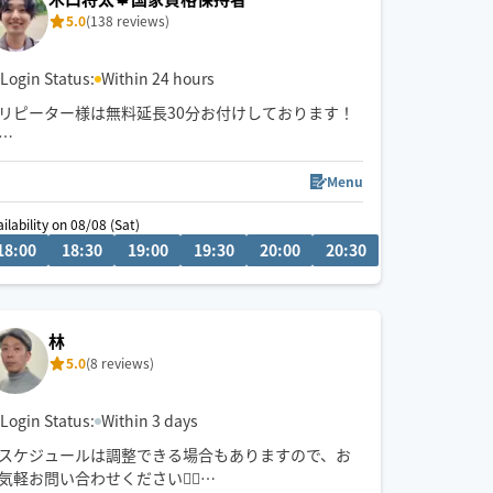
5.0
(138 reviews)
Login Status:
Within 24 hours
リピーター様は無料延長30分お付けしております！
メッセージにて「無料延長希望」とお知らせ下さ
い。枠を確保いたします。
Menu
ilability on 08/08 (Sat)
08/10 (Mon)
18:00
18:30
18:30
19:00
19:00
19:30
19:30
20:00
20:00
20:30
20:30
18:00
18
林
5.0
(8 reviews)
Login Status:
Within 3 days
スケジュールは調整できる場合もありますので、お
気軽お問い合わせください🙇‍♂️