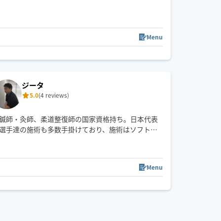
お客様がスッキリしていただくために、細やかな心
遣いと施術で、ご要望にお応えします。
中国語、韓国語にも対応できます。
Sun)
我会说中文。한국어도 대응하겠어요!
Menu
0
00:30
21:00
21:30
22:00
22:30
ジータ
5.0
(4 reviews)
鍼師・灸師、柔道整復師の国家資格持ち。日本代表
選手達の施術も多数手掛けており、施術はソフトか
ら強押しまで幅広く対応できます。
頭の先から足先まで全身可能ですが特に足には絶対
的自信がありますのでお疲れの方は是非。
Menu