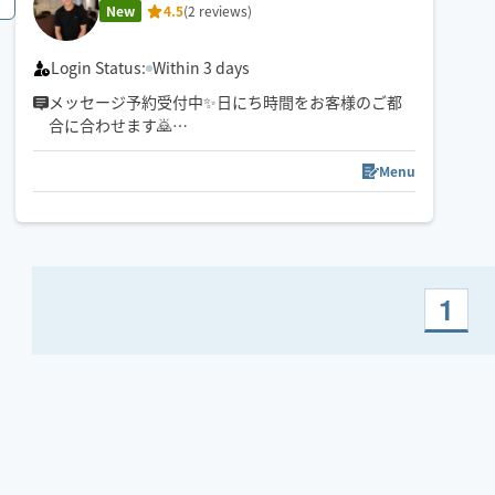
ストローク
New
4.5
(2 reviews)
オイルは2種類
セサミ胡麻でツヤツヤ保湿
Login Status:
Within 3 days
グレープシードでアンチエイジング
メッセージ予約受付中✨日にち時間をお客様のご都
合に合わせます🙇
心をこめて伺います🥺🩵
初めての方も安心して受けられる、
落ち着いた癒し空間を心がけています🌿
Menu
1