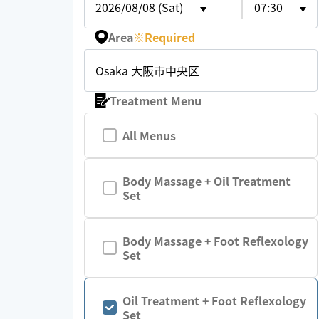
2026/08/08 (Sat)
07:30
Area
※
Required
Osaka 大阪市中央区
Treatment Menu
All Menus
Body Massage + Oil Treatment
Set
Body Massage + Foot Reflexology
Set
Oil Treatment + Foot Reflexology
Set