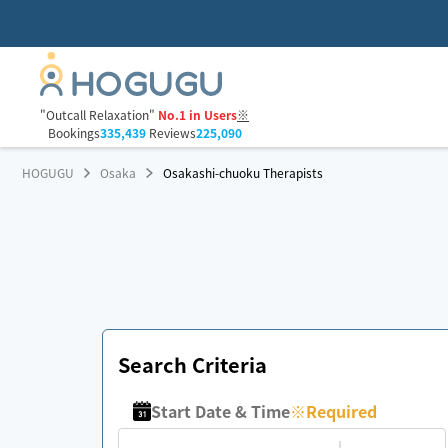
"Outcall Relaxation"
No.1 in Users
※
Bookings
335,439
Reviews
225,090
HOGUGU
Osaka
Osakashi-chuoku Therapists
Search Criteria
Start Date & Time
※
Required