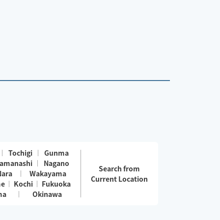
Tochigi
Gunma
amanashi
Nagano
Search from
Nara
Wakayama
Current Location
me
Kochi
Fukuoka
ma
Okinawa