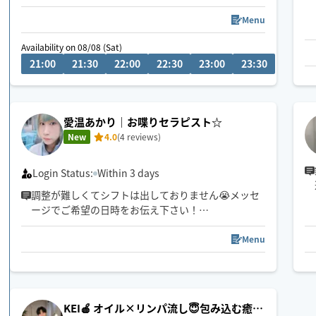
めお客様の感覚、気持ちに寄り添えるかと思いま
す。
Menu
Availability on 08/08 (Sat)
08/09 (
21:00
21:30
22:00
22:30
23:00
23:30
00:0
愛温あかり｜お喋りセラピスト☆
New
4.0
(4 reviews)
Login Status:
Within 3 days
調整が難しくてシフトは出しておりません😭メッセ
ージでご希望の日時をお伝え下さい！
お客様1人1人に合った癒しとは？を常に心掛けてお
ります💞✨
Menu
口コミのご意見、配慮面も改めて見直していきます
🙇‍♀️✨
首・肩・デコルテ・頭まわりを中心に、身体も気持
KEI🍎 オイル×リンパ流し😇包み込む癒し
ちもふっとゆるむ時間を作れますように。