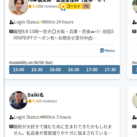
マッサージ・フット】
5.0
(88 reviews)
ゴールド
3位
Login Status:
Within 24 hours
最短8/8 15時〜空き⭕️大阪・兵庫・奈良🚗💨✨初回3
000円OFFクーポン有✨お問合せ受付中📩
チャットからもお気軽にお声掛けください。施術中
Menu
は遅くなる場合ございますが、必ず返信致します💬
Availability on 08/08 (Sat)
Ava
15:00
15:30
16:00
16:30
17:00
17:30
18:00
医学知識を基にお一人お一人丁寧に施術させて頂き
ます。
肩こり/腰痛/不眠等お気軽にご相談下さい😊
Daiki💪
5.0
(8 reviews)
Login Status:
Within 3 hours
施術が大好きで揉むために生まれてきたかもしれま
せん。私自身が首肩凝りやケガに悩まされているた