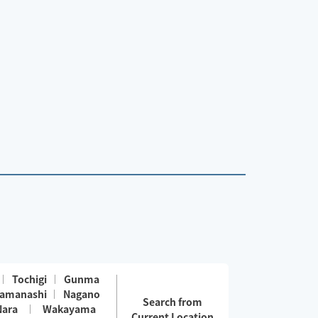
Tochigi
Gunma
amanashi
Nagano
Search from
Nara
Wakayama
Current Location