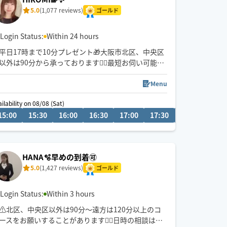
5.0
(1,077 reviews)
ゴールド
Login Status:
Within 24 hours
平日17時まで10分プレゼント🎁大阪市北区、中央区
以外は90分から承っております🙇‍♀️最短お伺い可能✨
日時相談はチャットから相談ください💬
しっかりした圧でゆったりした流れでさせていただ
Menu
きます✨
ilability on 08/08 (Sat)
15:00
16:30
15:30
17:00
16:00
17:30
16:30
18:00
17:00
18:30
17:30
18:00
18:3
HANA🫧早めの到着🉑
5.0
(1,427 reviews)
ゴールド
Login Status:
Within 3 hours
⚠️北区、中央区以外は90分〜遠方は120分以上のコ
ースをお願いすることがあります🙇‍♀️日時の相談はチ