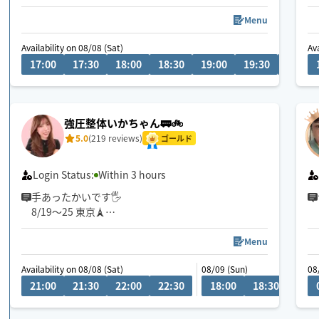
JR尼崎近辺より電車🚃、
Menu
自転車🚲移動の為、
Availability on 08/08 (Sat)
Ava
時間に余裕を持って
17:00
17:30
18:00
18:30
19:00
19:30
20:00
リクエストお願い致します😌✨
駅から徒歩15分以内、
対応させて頂きます🍀
強圧整体いかちゃん🚃🚲
5.0
(219 reviews)
ゴールド
Login Status:
Within 3 hours
手あったかいです🖐️
8/19〜25 東京🗼
枠閉じてる時間でも、可能な限り
お伺いできればと思いますので
Menu
お問い合わせ頂けますと幸いです✨
Availability on 08/08 (Sat)
08/09 (Sun)
08
※Wワークのため、お返事遅れる場合がございま
21:00
21:30
22:00
22:30
18:00
18:30
19:0
す。