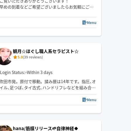
ご覧いただきありがとうございます！
早めの到着などご希望ございましたらお気軽にご連
絡下さい⭐️
場所によりお時間変更いていただく可能性ございま
Menu
すがご了承お願いいたします💦
09:00
09:30
10:00
10:30
11:00
観月☆ほぐし職人系セラピスト☆
5.0
(39 reviews)
Login Status:
Within 3 days
吹田市発。原付で移動。揉み歴は14年です。指圧､オ
イル､足つぼ､タイ古式､ハンドリフレなどを組み合わ
せて､お客様のお疲れ具合やお好みに応じた施術を､
心地良く圧と真心を込めてご提供致します。ぜひ一
Menu
度ご指名下さい。時間帯や対応エリア外のご相談､強
揉み対応も可能です。施術中は返信が出来ずに自動
キャンセルになってしまう事もありますので､お早め
のご予約をどうぞ宜しくお願い致します。
hana/筋膜リリース🌱自律神経🍀