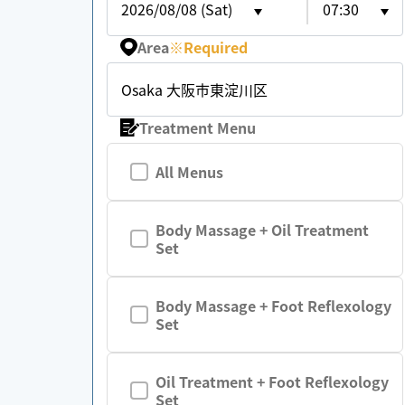
2026/08/08 (Sat)
07:30
Area
※
Required
Osaka 大阪市東淀川区
Treatment Menu
All Menus
Body Massage + Oil Treatment
Set
Body Massage + Foot Reflexology
Set
Oil Treatment + Foot Reflexology
Set