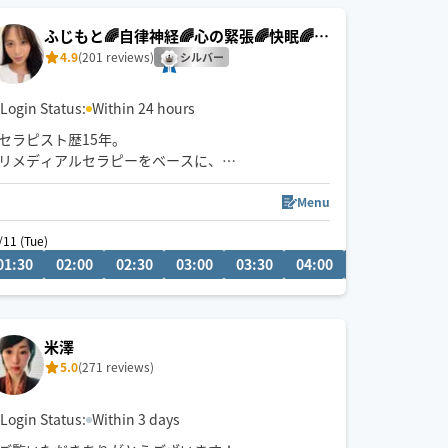
かった方向けの施術です。
ふじもと🌈自律神経🌈心の緊張🌈快眠🌈疲
労回復
4.9
(201 reviews)
シルバー
Login Status:
Within 24 hours
セラピスト歴15年。
リメディアルセラピーをベースに、
身体の深部からゆるめながら
自律神経・心の緊張にもアプローチします。
Menu
やさしくしっかり効く💪
/11 (Tue)
ただ疲れを取るだけじゃなく、
01:30
13:30
02:00
14:00
02:30
14:30
03:00
15:00
03:30
15:30
04:00
04:30
05:0
「力を抜く感覚」を思い出す時間を。
仕事を頑張りたいのに、
なぜかうまく力が入らない方へ。
米澤
本来のパフォーマンスに戻るお手伝いをしていま
5.0
(271 reviews)
す。
🌟身体を見極めた施術を心掛け、
Login Status:
Within 3 days
同業セラピストからもご指名頂いてます。