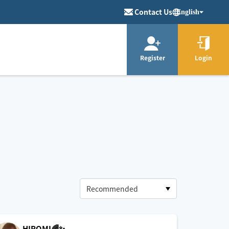
Contact Us
English
Register
Login
HIROMI🌈✨