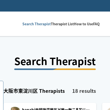
Search Therapist
Therapist List
How to Use
FAQ
Search Therapist
大阪市東淀川区
Therapists
18
results
hanabi🌸超強深層圧🥇唯一無二🎗️芯に効