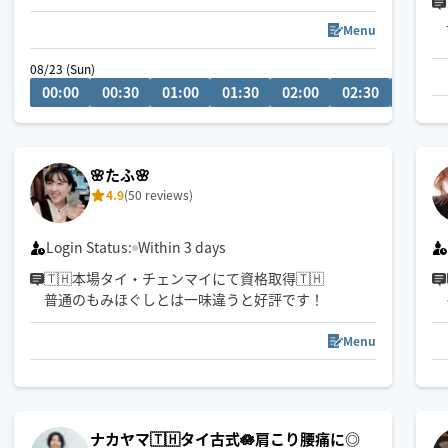
閉めてる時間帯でもお受けできることもあるので先
ずはメッセージください😊✨️
Menu
時間の調整をお願いするかもしれないのでご了承く
08/23 (Sun)
ださいm(*_ _)m
00:00
00:30
01:00
01:30
02:00
02:30
03:00
🌸たふ🌸
4.9
(50 reviews)
Login Status:
Within 3 days
🇹🇭本場タイ・チェンマイにて資格取得🇹🇭
普通のもみほぐしとは一味違うと好評です！
Menu
ナカヤマ🇹🇭タイ古式🪷肩こり腰痛に◎