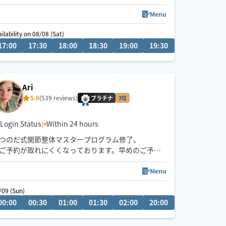
ャットor当日以降の予約をとって頂きご相談くださ
い😌犬🦮猫🐈子ども👶ペア👫🆗
Menu
ilability on 08/08 (Sat)
08/09 (Sun)
08/10 (Mon)
17:00
19:00
17:30
19:30
18:00
20:00
18:30
18:00
19:00
18:30
19:30
20:00
20:3
Ari
5.0
(539 reviews)
プラチナ
3位
Login Status:
Within 24 hours
つのだ式関節整体マスタープログラム修了。
ご予約が取れにくくなっております。早めのご予約
をお勧めしています。
神戸発のため大阪方面値上げ🙏
Menu
びっくりするくらい強押しに感じるかもしれません
/09 (Sun)
が、凝り固まった部分をピンポイントでほぐす時に
0
00:00
19:30
00:30
20:00
01:00
20:30
01:30
21:00
02:00
21:30
20:00
20:30
21:0
感じる圧です。頑固な凝りをほぐしてスッキリした
い方、是非ご連絡下さい。マッサージ初心者さんよ
り玄人さん向けのどこにいっても痛みがよくならな