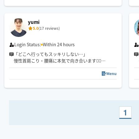
場で経験してきました。技術は確かですので安心し
てご依頼ください！
yumi
細い女性の圧では物足りないような男性も大歓迎。
5.0
(17 reviews)
タイ式でもオイルとドライのミックスも可能です。
リフレッシュして新しい日を元気に過ごしましょ
Login Status:
Within 24 hours
う。
「どこへ行ってもスッキリしない…」
慢性首肩こり・腰痛に本気で向き合います💆‍♀️
看護師セラピスト、セラピスト歴8年。
身体のしくみを理解した施術で、
Menu
リラックスしながら、しっかり効果を感じたい方に
おすすめです。
1