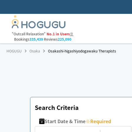
"Outcall Relaxation"
No.1 in Users
※
Bookings
335,439
Reviews
225,090
HOGUGU
Osaka
Osakashi-higashiyodogawaku Therapists
Search Criteria
Start Date & Time
※
Required