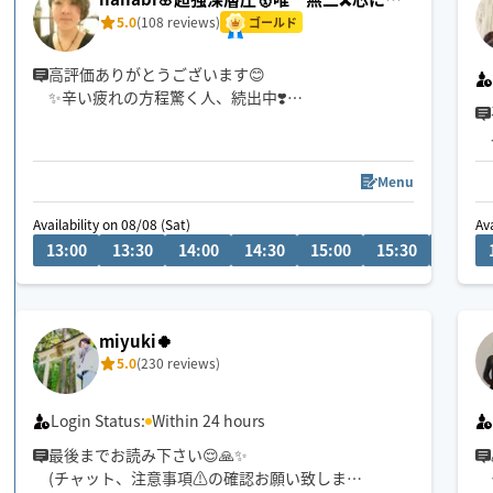
く施術で指名多数✨
5.0
(108 reviews)
ゴールド
高評価ありがとうございます😊
✨辛い疲れの方程驚く人、続出中❣️
お疲れのタイプ別に、筋肉の深部に潜む疲れの原因
を捉え緩めます💪
セラピスト歴20年🎀身体の悩みと向き合ってきたお
Menu
客様は1万人以上✨
『マッサージを受けても疲れが取れない…😓』って
Availability on 08/08 (Sat)
Ava
諦めていないですか？
13:00
13:30
14:00
14:30
15:00
15:30
16:00
それ、硬っている芯の部分が緩んでいないからです
ょ☝️
“気持ち良い〜“だけではない、身体が変わっていく
感覚をぜひお試し下さい✨
miyuki🍀
5.0
(230 reviews)
Login Status:
Within 24 hours
最後までお読み下さい😌🙏✨
(チャット、注意事項⚠️の確認お願い致します)