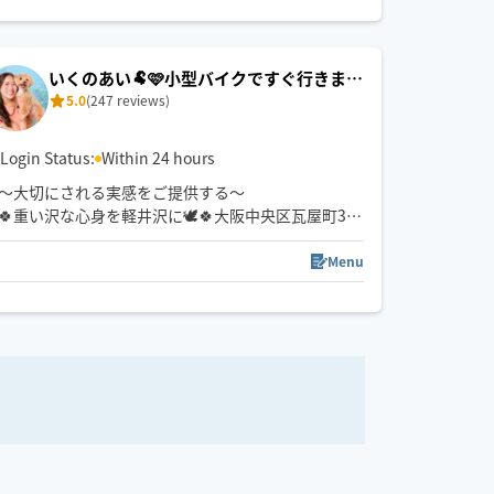
いくのあい🐏🩷小型バイクですぐ行きます
5.0
(247 reviews)
🛵🐉🐦‍🔥
Login Status:
Within 24 hours
〜大切にされる実感をご提供する〜
🍀重い沢な心身を軽井沢に🕊️🍀大阪中央区瓦屋町3丁
目
Menu
仰向け、横向きの施術の技も豊富💪
360度施術可能
強もみ〜弱もみまで👌☺️指圧だけでなく肘や膝、上
腕、足裏など大胆に使って…揉み返しのない最高の
マッサージをご体験あれ✨心身体 考え方✖️能力✖️や
る気🟰
あなたのパフォーマンスを整えます💆‍♀️
老若男女問わず動物さんも皆ウェルカム🫶