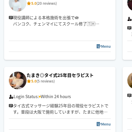
5.0
(20 reviews)
現役講師による本格施術を出張で🪷
バンコク、チェンマイにてスクール修了🇹🇭
タイでの施術経験有。
日時のお問い合わせはチャットにて✉️
大阪市外90分〜、
Menu
大阪府外120分〜受付可です◎
自店舗経営の他、経絡アロマスクール＆出張リラク
ゼーションサービスの施術講師も兼任中✨
⚠️もみほぐし+フットはタイ古式+フットで施術いた
たまき◎タイ式25年目セラピスト
します。
5.0
(5 reviews)
💆‍♀️ドライヘッドスパ全メニュー対応可
Login Status:
Within 24 hours
タイ古式マッサージ経験25年目の現役セラピストで
す。普段は大阪で施術していますが、たまに他地方
でもお仕事しています。
Menu
各種オイルマッサージ、もみはぐしもたくさんの現