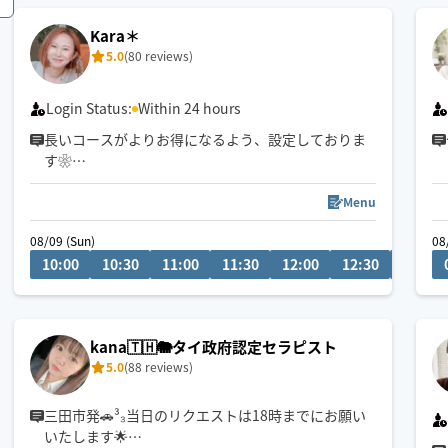
Kara＊
5.0
(80 reviews)
Login Status:
Within 24 hours
長いコースがよりお得になるよう、設定しておりま
す❀
不定期で東京でも施術しております
Menu
タイ古式ベースの心地よいリズムと圧で、お客様一
08/09 (Sun)
08
人一人に合わせた施術を心がけており、
10:00
10:30
11:00
11:30
12:00
12:30
13:00
心身ともにリラックスしていただけるよう頑張りま
す❁
公共交通機関を利用しての移動となります。
kana‪🇹🇭🐘タイ政府認定セラピスト
東淀川区、又は中央区から出発いたします。
5.0
(88 reviews)
地域によっては90分以上のコースをお願いする場合
がございます。予めご了承ください。
三田市発🚗³₃当日のリクエストは18時までにお願い
いたします🌟