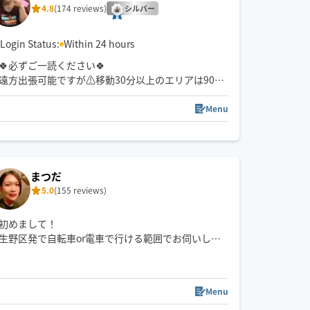
4.8
(174 reviews)
シルバー
Login Status:
Within 24 hours
🍀必ずご一読ください🍀
遠方出張可能ですが⚠️移動30分以上のエリアは90分
メニューから〜移動60分以上は120分以上メニュー
から予約可⭕️出発地尼崎市
Menu
施術は患部に負担なく筋膜を緩めます🪷不思議と身
体が楽になる施術と言われています。筋肉を破壊す
るゴリゴリ揉みほぐしは身体には良くはない為やり
まつだ
ません❎頑固に癒着した筋膜や凝りを負担なく緩め
5.0
(155 reviews)
ます。ご希望に合う方の予約をお待ちしております
初めまして！
生野区発で自転車or電車で行ける範囲でお伺いしま
す。
大阪市内、東大阪市を中心に活動いたします🫡
市外の方90分以上であれば対応いたします👍
Menu
よろしくお願いします🙇‍♀️