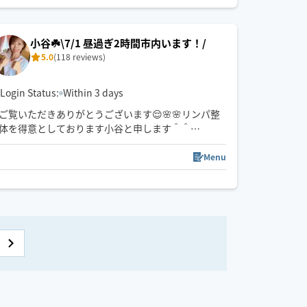
360度施術可能
強もみ〜弱もみまで👌☺️指圧だけでなく肘や膝、上
小谷☘️\7/1 昼過ぎ2時間市内います！/
腕、足裏など大胆に使って…揉み返しのない最高の
5.0
(118 reviews)
マッサージをご体験あれ✨心身体 考え方✖️能力✖️や
る気🟰
あなたのパフォーマンスを整えます💆‍♀️
Login Status:
Within 3 days
ご覧いただきありがとうございます😌🌸🌸リンパ整
老若男女問わず動物さんも皆ウェルカム🫶
体を得意としております小谷と申します＾＾
癒しと元気をお届けしたく、登録しました♪ぜひ一
度極上のリラックスをご体感ください。
Menu
【もみほぐし+オイル】でこわばった筋肉を緩め、全
身を少なめのオイルで、しっかりめにリンパを流し
ていく施術が得意です☺️🌸全身スッキリ！(リンパ整
体)
※移動時間の確保のため、1時間半前の予約をお願い
しております🥺🙏