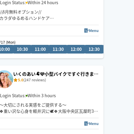
しっかりと一生懸命施術させていただくのではじめ
Login Status:
Within 24 hours
ての方も、安心してお任せください。
\\8月無料オプション//
カラダゆるめるハンドケア
〜10分付き〜
※90分以上のコースから適用
Menu
/17 (Mon)
08/13 (Thu)
ご希望の方はご予約時にチャットで「ハンドケ
10:00
19:30
10:30
20:00
11:00
09:00
11:30
09:30
12:00
10:00
12:30
13:00
13:3
ア！」と一言お願いします🌟
ご新規様も久々のホググ利用の方も！
ぜひこの機会にお試しください♪
いくのあい🐏🩷小型バイクですぐ行きます
5.0
(247 reviews)
🛵🐉🐦‍🔥
※他店での勤務によりアプリ稼働が少ない為、日に
ちやお時間のご要望はメッセージで相談させて頂き
ます☺️
Login Status:
Within 3 hours
〜大切にされる実感をご提供する〜
🍀重い沢な心身を軽井沢に🕊️🍀大阪中央区瓦屋町3丁
目
Menu
仰向け、横向きの施術の技も豊富💪