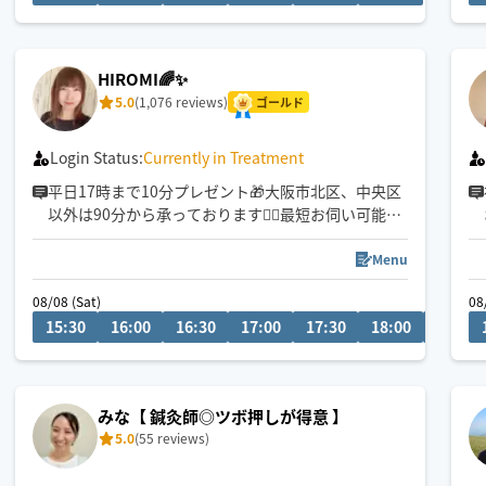
揉みほぐしで筋肉を緩め、その後にオイルで全身を
丁寧に流すので、コリのケアはもちろん、心身とも
に深いリラックスへ導きます
HIROMI🌈✨
5.0
(1,076 reviews)
手が温かくて気持ちいいとご好評いただいています
ゴールド
🤲✨
ぜひ一度ご体感ください️🫧
Login Status:
Currently in Treatment
平日17時まで10分プレゼント🎁大阪市北区、中央区
以外は90分から承っております🙇‍♀️最短お伺い可能✨
日時相談はチャットから相談ください💬
しっかりした圧でゆったりした流れでさせていただ
Menu
きます✨
08/08 (Sat)
08
15:30
16:00
16:30
17:00
17:30
18:00
18:30
みな【 鍼灸師◎ツボ押しが得意 】
5.0
(55 reviews)