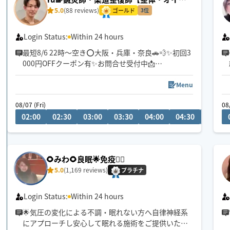
マッサージ・フット】
5.0
(88 reviews)
ゴールド
3位
Login Status:
Within 24 hours
最短8/6 22時〜空き⭕️大阪・兵庫・奈良🚗💨✨初回3
000円OFFクーポン有✨お問合せ受付中📩
チャットからもお気軽にお声掛けください。施術中
Menu
は遅くなる場合ございますが、必ず返信致します💬
08/07 (Fri)
08
02:00
02:30
03:00
03:30
04:00
04:30
05:00
医学知識を基にお一人お一人丁寧に施術させて頂き
ます。
肩こり/腰痛/不眠等お気軽にご相談下さい😊
🌻みわ🌻良眠🌟免疫🏃‍♀️
5.0
(1,169 reviews)
プラチナ
Login Status:
Within 24 hours
🌟気圧の変化による不調・眠れない方へ自律神経系
にアプローチし安心して眠れる施術をご提供いたし