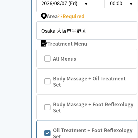
2026/08/07 (Fri)
00:00
Area
※
Required
Osaka 大阪市平野区
Treatment Menu
All Menus
Body Massage + Oil Treatment
Set
Body Massage + Foot Reflexology
Set
Oil Treatment + Foot Reflexology
Set