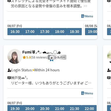
ストレッチによる完全オーダーメイド施術で慢性疲
労の原因となる姿勢や骨盤の歪みを根本調整。
過活動になっている筋肉を緩めることでバランスが
整い慢性的な腰痛・肩首こりにも◎
Menu
受けるほどにしなやかで疲れにくい体に。
08/07 (Fri)
08/08 (Sat)
08/0
08
16:30
17:00
17:30
18:00
18:30
19:00
15
\2週間単位でスケジュール公開中！/
サロン優先のためスケジュールは限定的になりま
す。
出来る限り早めにご予約頂きますとご案内しやすく
Fumi🐰⸝꙳.‎˖ 🚗𓈒𓂂𓂃◌𓈒𓐍
なります。
5.0
(58 reviews)
シルバー
Login Status:
Within 24 hours
神戸発🚗³₃
リピーター様、いつもありがとうございます🌿 ご新
規様も大歓迎です😊
お気軽にお問い合わせくださいね🫧
Menu
08/07 (Fri)
08/08 (
08
疲れやコリが気になる方は揉みほぐし＋オイルがオ
19:30
20:00
20:30
21:00
21:30
22:00
19:3
ススメです️🫧