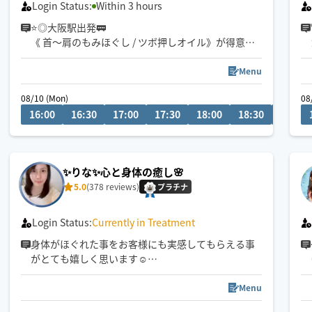
Login Status:
Within 3 hours
⭐️◎大阪駅出発🚃
《 首〜肩のもみほぐし / ツボ押しオイル》が得意な
ので
「もみほぐし➕オイルセット120分」がオススメ❣️
Menu
お一人おひとりの身体に合わせて丁寧に施術をさせ
08/10 (Mon)
08
ていただきます✨
16:00
16:30
17:00
17:30
18:00
18:30
19:00
✨りな✨心と身体の癒し️🌸
5.0
(378 reviews)
プラチナ
Login Status:
Currently in Treatment
身体がほぐれた事をお客様にも実感してもらえる事
がとても嬉しく思います☺️
凝っている所を詳しく教えてくださりありがとうご
ざいます🙇‍♀️
Menu
とても励みになるレビューもありがとうございます