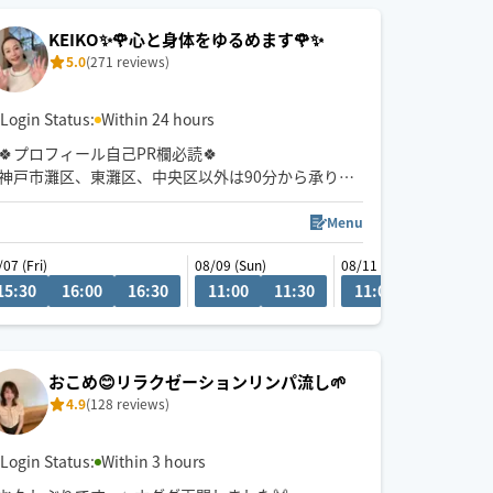
公共交通機関を利用しての移動となります。
KEIKO✨🌹心と身体をゆるめます🌹✨
東淀川区、又は中央区から出発いたします。
5.0
(271 reviews)
地域によっては90分以上のコースをお願いする場合
がございます。予めご了承ください。
Login Status:
Within 24 hours
🍀プロフィール自己PR欄必読🍀
神戸市灘区、東灘区、中央区以外は90分から承りま
す🙏
深部まで心地良い✨筋肉をゆるめながらリンパを流
Menu
すしっかり圧のスウェーデン式オイルがおすすめ💕
/07 (Fri)
08/09 (Sun)
08/11 (Tue)
オイルのみ18週以降の妊婦さん対応🉑（マタニティ
15:30
18:30
16:00
19:00
16:30
19:30
11:00
20:00
11:30
20:30
11:00
11:30
セラピスト資格有り）
神戸市灘区から原付🛵💨or公共交通機関でお伺い致
します🚃💨
おこめ😊リラクゼーションリンパ流し🌱
4.9
(128 reviews)
Login Status:
Within 3 hours