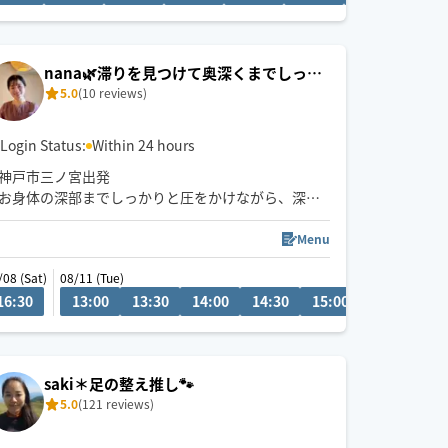
nana🌿滞りを見つけて奥深くまでしっか
5.0
(10 reviews)
りアプローチ🐾
Login Status:
Within 24 hours
神戸市三ノ宮出発
お身体の深部までしっかりと圧をかけながら、深部
まで緩めていく施術が得意です☺️
Menu
滞りを見つけて、深いリンパや筋肉に優しくアプロ
/08 (Sat)
08/11 (Tue)
ーチします✨
16:30
19:00
13:00
19:30
13:30
20:00
14:00
20:30
14:30
21:00
15:00
15:30
16
お身体や心が軽くなる感覚を味わっていただけると
思います。
強揉みやゆったりなど、その日のお疲れや状態に合
saki＊足の整え推し🐾
わせて、力加減や施術内容も丁寧に調整いたしま
5.0
(121 reviews)
す。