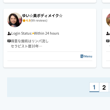
🥹✨️
また会えるのを楽しみにしています🍀
ゆい☆美ボディメイク☆
4.9
(99 reviews)
Login Status:
Within 24 hours
得意な施術はリンパ流し
セラピスト歴10年
リンパ流しの効果は疲労回復✨代謝アップ✨浮腫の改
善
Menu
肩甲骨の周りや股関節など肩凝り腰痛にもおすすめ
✨
ダイエットしたい方
1
2
姿勢を正しくしたい方
電車移動のため電車で行ける範囲の方のみになりま
す
駅から遠い場合お断りする事が有ります