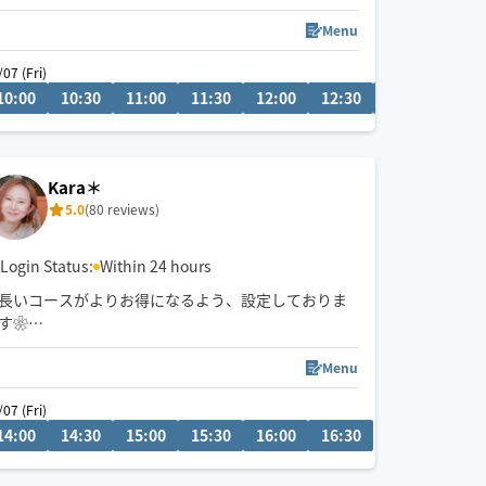
Menu
/07 (Fri)
10:00
09:30
10:30
10:00
11:00
10:30
11:30
11:00
12:00
11:30
12:30
13:00
13:3
Kara＊
5.0
(80 reviews)
Login Status:
Within 24 hours
長いコースがよりお得になるよう、設定しておりま
す❀
不定期で東京でも施術しております
Menu
タイ古式ベースの心地よいリズムと圧で、お客様一
/07 (Fri)
08/08 (Sat)
人一人に合わせた施術を心がけており、
14:00
14:30
15:00
15:30
16:00
16:30
10:00
10
心身ともにリラックスしていただけるよう頑張りま
す❁