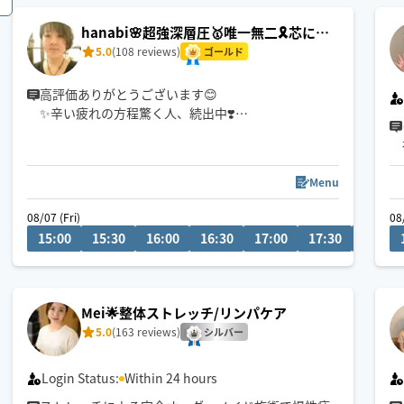
に限らせていただく場合がございます💦
hanabi🌸超強深層圧🥇唯一無二🎗️芯に効
く施術で指名多数✨
5.0
(108 reviews)
ゴールド
初めましての方もぜひ✨
お疲れに合わせた
高評価ありがとうございます😊
完全オーダーメイド施術🌿
✨辛い疲れの方程驚く人、続出中❣️
お疲れのタイプ別に、筋肉の深部に潜む疲れの原因
を捉え緩めます💪
眼精疲労/頭痛/
セラピスト歴20年🎀身体の悩みと向き合ってきたお
Menu
首肩こり/ストレス/不眠
客様は1万人以上✨
お疲れの方
『マッサージを受けても疲れが取れない…😓』って
08/07 (Fri)
08
SASAをお呼びくださいね🌿
諦めていないですか？
15:00
15:30
16:00
16:30
17:00
17:30
18:00
それ、硬っている芯の部分が緩んでいないからです
ょ☝️
“気持ち良い〜“だけではない、身体が変わっていく
感覚をぜひお試し下さい✨
Mei🌟整体ストレッチ/リンパケア
5.0
(163 reviews)
シルバー
Login Status:
Within 24 hours