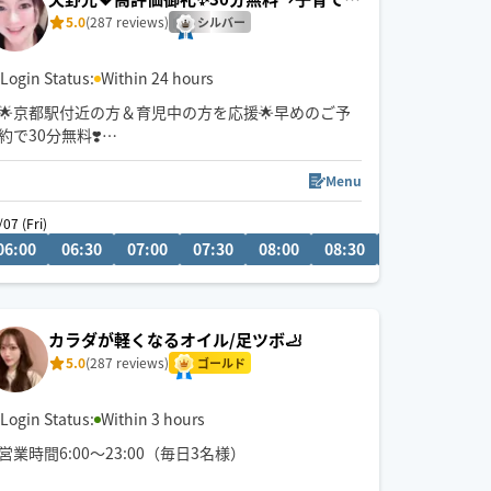
援＆京都駅付近💕
5.0
(287 reviews)
シルバー
Login Status:
Within 24 hours
🌟京都駅付近の方＆育児中の方を応援🌟早めのご予
約で30分無料❣️
初めまして。指圧と整体とリバースエイジング(若返
り)が得意なエステティシャンです♪有名人も通われ
Menu
る会員制サロンにスカウトされ、勤めておりまし
/07 (Fri)
た。大阪府個人ランキング上位実績あり。有名５つ
06:00
05:30
06:30
06:00
07:00
16:30
07:30
17:00
08:00
17:30
08:30
17:00
17:3
星ホテルのサロン勤務(60分・22,000円〜)
高級サロンの癒しを
ホググだけの特別価格💖にてお氣軽にご体感くださ
い🌟
カラダが軽くなるオイル/足ツボ🦶
5.0
(287 reviews)
ゴールド
Login Status:
Within 3 hours
営業時間6:00〜23:00（毎日3名様）