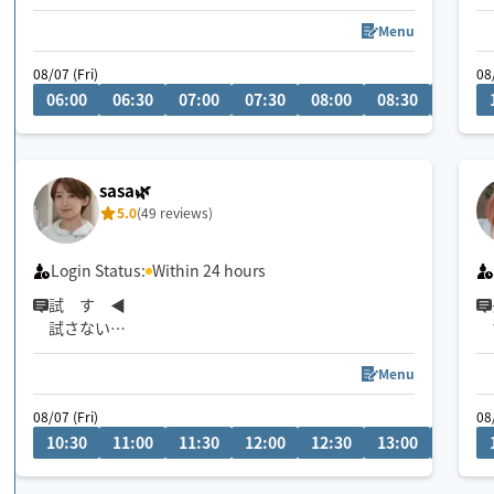
ます☺️
Menu
🌟１日2名様まで
08/07 (Fri)
08
🌟早朝メイン
06:00
06:30
07:00
07:30
08:00
08:30
09:00
🌟日中→駅から徒歩15分以内
🌟深夜帯→大阪駅5㌔圏内
※アプリ確認が遅れる場合がありますが必ず返信し
sasa🌿
ますのでお待ち頂けますと幸いです☺️
5.0
(49 reviews)
Login Status:
Within 24 hours
試 す ◀︎
試さない
頸椎（お首）のストレッチ得意です！
Menu
強揉み✨と言っていただきます
08/07 (Fri)
08
10:30
11:00
11:30
12:00
12:30
13:00
13:30
リクエスト前相談ならお気軽にチャットください💭
サロンの合間にお伺いしますので、西区からお近く