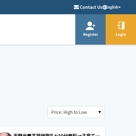
Contact Us
English
Register
Login
天野光💖高評価御礼✨30分無料→子育て応