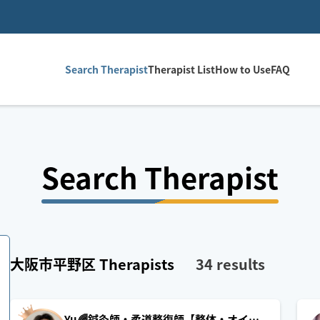
Search Therapist
Therapist List
How to Use
FAQ
Search Therapist
大阪市平野区
Therapists
34
results
Yu🌈鍼灸師・柔道整復師【整体・オイル