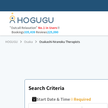
"Outcall Relaxation"
No.1 in Users
※
Bookings
335,439
Reviews
225,090
HOGUGU
Osaka
Osakashi-hiranoku Therapists
Search Criteria
Start Date & Time
※
Required