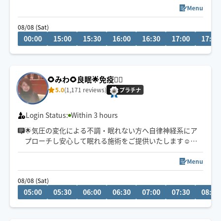
出逢いに感謝です🙏🍀✨
Menu
08/08 (Sat)
00:00
15:00
15:30
16:00
16:30
17:00
17:30
🌻みわ🌻良眠🌟免疫🏃‍♀️
5.0
(1,171 reviews)
プラチナ
Login Status:
Within 3 hours
🌟気圧の変化による不調・眠れない方へ自律神経系にア
プローチし安心して眠れる施術をご提供いたします☺️
🌟１日2名様まで
Menu
🌟早朝メイン
08/08 (Sat)
🌟日中→駅から徒歩15分以内
05:00
05:30
06:00
06:30
07:00
07:30
08:00
🌟深夜帯→大阪駅5㌔圏内
※アプリ確認が遅れる場合がありますが必ず返信します