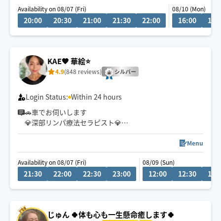
Availability on 08/07 (Fri)
08/10 (Mon)
癒しの空間作りと本格技術で
20:00
20:30
21:00
21:30
22:00
16:00
16:
サロンでのマッサージをそのままご自宅でご体感頂ける
事を、心掛けております
強弱調整できますので
KAE🧡 華絵⭐️
なんなりとお申しつけください🌿
4.9
(848 reviews)
シルバー
Login Status:
Within 24 hours
🚗車でお伺いします
💎深部リンパ療法セラピスト💎
笑顔と癒しの時間を大切にしています😊
Menu
深部リンパ療法で身体の巡りを整え、軽やかな毎日へ✨
Availability on 08/07 (Fri)
08/09 (Sun)
肩こり・むくみ・疲労感・ストレスケアに◎
21:30
22:00
22:30
23:00
12:00
12:30
13:
初めての方もお気軽にご利用ください🤗
大阪市・神戸市・吹田市・箕面市・茨木市・川西市（川
西能勢口駅より北部）は90分以上でご予約ください🙏
じゅん 🍀体も心も一生懸命癒します🍀