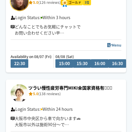
5.0
(126 reviews)
ゴールド
1位
Login Status:
Within 3 hours
どんなことでもお気軽にチャットで
お問い合わせください💬
心を込めて施術させていただきます🍀
Menu
Availability on 08/07 (Fri)
08/08 (Sat)
遠方の場合はロングでお願いする
22:30
15:00
15:30
16:00
16:30
1
場合がございます🍀
ツラい慢性疲労専門MIKI🌼国家資格有🙆‍♀️✨
5.0
(138 reviews)
Login Status:
Within 24 hours
大阪市中央区から車で向かいます🚗
大阪市以外は施術90分〜で
お願いいたします🙇‍♀️