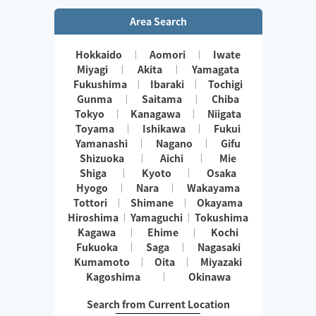
Area Search
Hokkaido
Aomori
Iwate
Miyagi
Akita
Yamagata
Fukushima
Ibaraki
Tochigi
Gunma
Saitama
Chiba
Tokyo
Kanagawa
Niigata
Toyama
Ishikawa
Fukui
Yamanashi
Nagano
Gifu
Shizuoka
Aichi
Mie
Shiga
Kyoto
Osaka
Hyogo
Nara
Wakayama
Tottori
Shimane
Okayama
Hiroshima
Yamaguchi
Tokushima
Kagawa
Ehime
Kochi
Fukuoka
Saga
Nagasaki
Kumamoto
Oita
Miyazaki
Kagoshima
Okinawa
Search from Current Location