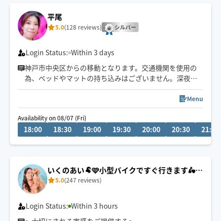
平尾
5.0
(128 reviews)
シルバー
Login Status:
Within 3 days
神戸市中央区からの移動となります。交通機関を使用の
為、ベッドやマットの持ち込みはございません。深夜は
お早めにご連絡頂けますと助かります。
Menu
20年の経歴を生かし、お疲れを少しでも癒せるように頑
Availability on 08/07 (Fri)
張ります。何でもご相談ください。
18:00
18:30
19:00
19:30
20:00
20:30
21:00
いくのあい🐏🩷小型バイクですぐ行きます🛵🐉
5.0
(247 reviews)
🐦‍🔥
Login Status:
Within 3 hours