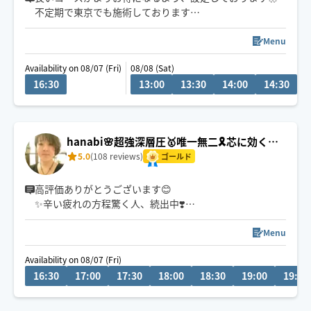
不定期で東京でも施術しております
タイ古式ベースの心地よいリズムと圧で、お客様一人一
Menu
人に合わせた施術を心がけており、
Availability on 08/07 (Fri)
08/08 (Sat)
心身ともにリラックスしていただけるよう頑張ります❁
16:30
13:00
13:30
14:00
14:30
1
公共交通機関を利用しての移動となります。
東淀川区、又は中央区から出発いたします。
地域によっては90分以上のコースをお願いする場合がご
hanabi🌸超強深層圧🥇唯一無二🎗️芯に効く施
ざいます。予めご了承ください。
術で指名多数✨
5.0
(108 reviews)
ゴールド
高評価ありがとうございます😊
✨辛い疲れの方程驚く人、続出中❣️
お疲れのタイプ別に、筋肉の深部に潜む疲れの原因を捉
え緩めます💪
Menu
セラピスト歴20年🎀身体の悩みと向き合ってきたお客様
Availability on 08/07 (Fri)
は1万人以上✨
16:30
17:00
17:30
18:00
18:30
19:00
19:30
『マッサージを受けても疲れが取れない…😓』って諦め
ていないですか？
それ、硬っている芯の部分が緩んでいないからですょ☝️