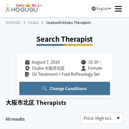
Users
No.1※
English
HOGUGU
Osaka
Osakashi-kitaku Therapists
Search Therapist
August 7, 2026
16:30
~
Osaka 大阪市北区
Female
Oil Treatment + Foot Reflexology Set
Change Conditions
大阪市北区
Therapists
60
results