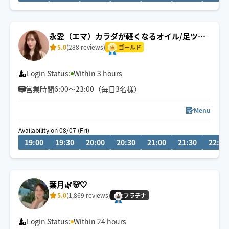
神戸中央区より60分以内で電車とバスで伺える範囲でご
予約承ります🚃
移動に30分以上かかる地域での施術は90分以上〜でお願
永愛（エマ）カラダが軽くなるオイル/足ツボ
い致します🙇‍♀️
🦶
5.0
(288 reviews)
ゴールド
Login Status:
Within 3 hours
営業時間6:00〜23:00（毎日3名様）
Menu
Availability on 08/07 (Fri)
19:00
19:30
20:00
20:30
21:00
21:30
22:00
葉月🌿🐻🤍
5.0
(1,869 reviews)
プラチナ
Login Status:
Within 24 hours