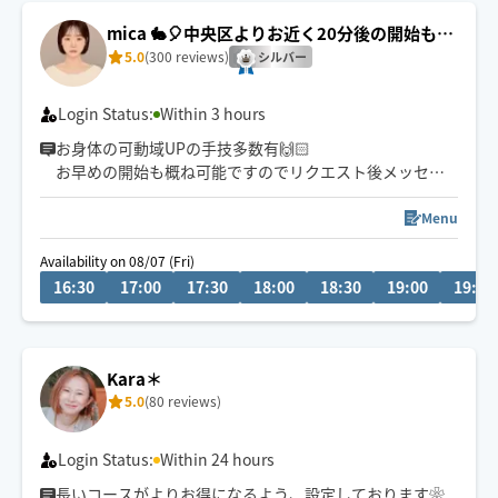
mica 🐇🎈中央区よりお近く20分後の開始も可
能です🐥🍀
5.0
(300 reviews)
シルバー
Login Status:
Within 3 hours
お身体の可動域UPの手技多数有🙌🏻
お早めの開始も概ね可能ですのでリクエスト後メッセー
ジ頂ければ対応致します🫶🏻
Menu
中央区から電車または自転車で向かいます
Availability on 08/07 (Fri)
16:30
17:00
17:30
18:00
18:30
19:00
19:30
※駅から徒歩30分以上かかる場所や不衛生な場所での施
術はお断りしております🙇🏻‍♀️
※顧客様優先の為HOGUGUスケジュールは変動多めです
Kara＊
早朝のご予約のお客様は予約時にチャットでメッセージ
5.0
(80 reviews)
も頂けると安心して向かえます🥹💬
Login Status:
Within 24 hours
長いコースがよりお得になるよう、設定しております❀