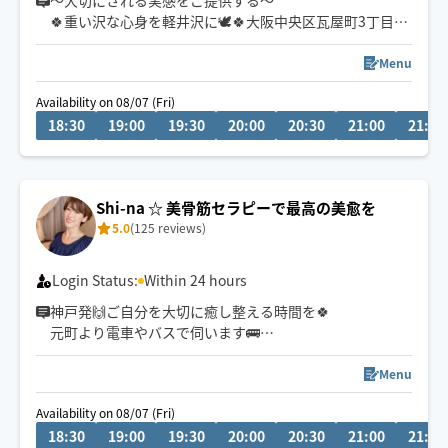
〜大切にされる実感をご提供する〜
🍀重い沢な心身を軽井沢に🕊️🍀大阪中央区瓦屋町3丁目
仰向け、横向きの施術の技も豊富💪
Menu
360度施術可能
Availability on 08/07 (Fri)
18:30
19:00
19:30
20:00
20:30
21:00
21:30
強もみ〜弱もみまで👌☺️指圧だけでなく肘や膝、上腕、
足裏など大胆に使って…揉み返しのない最高のマッサー
ジをご体験あれ✨心身体 考え方✖️能力✖️やる気🟰
あなたのパフォーマンスを整えます💆‍♀️
Shi-na ☆ 美骨筋セラピーで最高の美愈を
5.0
(125 reviews)
老若男女問わず動物さんも皆ウェルカム🫶
Login Status:
Within 24 hours
神戸発🙌ご自分を大切に癒し整える時間を🍀
元町より電車やバスで伺います🚌
お一人お一人のお身体に寄り添い
心地よい施術で深部から整え健康美へ✨
Menu
癒しとともにボディーライン、フェイスラインも美し
Availability on 08/07 (Fri)
く、疲れにくい巡りの良いお体へ導きます✨
18:30
19:00
19:30
20:00
20:30
21:00
21:30