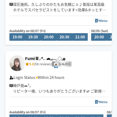
深圧施術。久しぶりのかたもお気軽に☺️♪普段は某高級
ホテルでスパセラピストをしています⭐️効果&ホッとする
気持ち良さをご堪能下さい🌿120分〜＋脳疲労＆眼精疲労
付き🌿全身スッキリ軽くなります🙆‍♀️✨頑固な首肩こり腰痛
Menu
自律神経不調/ゴルフ好きのお客様も多いです👏
Availability on 08/07 (Fri)
08/09 (Sun)
19:00
19:30
20:00
20:30
21:00
20:00
20:
Fumi🐰⸝꙳.‎˖ 🚗𓈒𓂂𓂃◌𓈒𓐍
5.0
(58 reviews)
シルバー
Login Status:
Within 24 hours
神戸発🚗³₃
リピーター様、いつもありがとうございます🌿 ご新規様
も大歓迎です😊
お気軽にお問い合わせくださいね🫧
Menu
Availability on 08/07 (Fri)
08/08 
疲れやコリが気になる方は揉みほぐし＋オイルがオスス