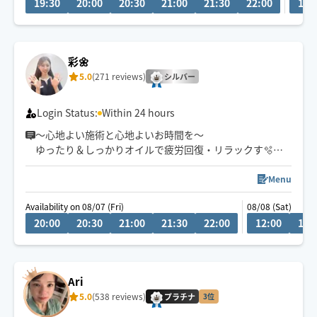
19:30
20:00
20:30
21:00
21:30
22:00
19:
メです️🫧
揉みほぐしで筋肉を緩め、その後にオイルで全身を丁寧
に流すので、コリのケアはもちろん、心身ともに深いリ
ラックスへ導きます
彩🌼
5.0
(271 reviews)
手が温かくて気持ちいいとご好評いただいています🤲✨
シルバー
ぜひ一度ご体感ください️🫧
Login Status:
Within 24 hours
〜心地よい施術と心地よいお時間を〜
ゆったり＆しっかりオイルで疲労回復・リラックす🫧
【対応エリア】
Menu
福島区・北区・中央区・西区
Availability on 08/07 (Fri)
08/08 (Sat)
淀川区（新大阪のみ）
20:00
20:30
21:00
21:30
22:00
12:00
12:
レンタルルームNG🙇
シフト外・エリア外のお問い合わせはチャットにてご連
絡下さい◡̈ ✉️🌼
Ari
時間によってはお伺いできる時もありますのでお問い合
5.0
(538 reviews)
わせいただけますと嬉しいです☺️
プラチナ
3位