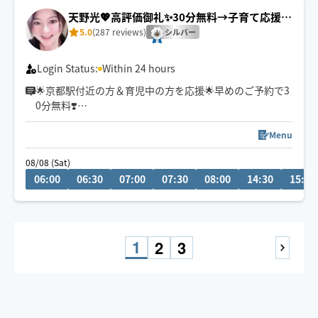
のでお待ち頂けますと幸いです☺️
天野光💖高評価御礼✨30分無料→子育て応援＆
京都駅付近💕
5.0
(287 reviews)
シルバー
Login Status:
Within 24 hours
🌟京都駅付近の方＆育児中の方を応援🌟早めのご予約で3
0分無料❣️
初めまして。指圧と整体とリバースエイジング(若返り)が
得意なエステティシャンです♪有名人も通われる会員制
Menu
サロンにスカウトされ、勤めておりました。大阪府個人
08/08 (Sat)
ランキング上位実績あり。有名５つ星ホテルのサロン勤
06:00
06:30
07:00
07:30
08:00
14:30
15:00
務(60分・22,000円〜)
高級サロンの癒しを
ホググだけの特別価格💖にてお氣軽にご体感ください🌟
1
2
3