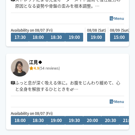
原因となる姿勢や骨盤の歪みを根本調整。
過活動になっている筋肉を緩めることでバランスが整い
慢性的な腰痛・肩首こりにも◎
Menu
受けるほどにしなやかで疲れにくい体に。
Availability on 08/07 (Fri)
08/08 (Sat)
08/09 (Sun)
17:30
18:00
18:30
19:00
19:00
15:00
1
\2週間単位でスケジュール公開中！/
サロン優先のためスケジュールは限定的になります。
出来る限り早めにご予約頂きますとご案内しやすくなり
ます。
江見🍀
4.9
(54 reviews)
ふっと息が深く吸える体に。お腹をじんわり緩めて、心
と全身を解放するひとときを🌿
難波発🚃🚲🛵お近くのエリアは早着可能です。
Menu
Availability on 08/07 (Fri)
お時間の相談やご質問などございましたら、チャットか
18:00
18:30
19:00
19:30
20:00
20:30
21:00
らお願いします。