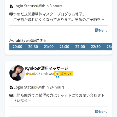
Login Status:
Within 3 hours
つのだ式関節整体マスタープログラム修了。
ご予約が取れにくくなっております。早めのご予約をお
勧めしています。
神戸発のため大阪方面値上げ🙏
Menu
びっくりするくらい強押しに感じるかもしれませんが、
Availability on 08/07 (Fri)
凝り固まった部分をピンポイントでほぐす時に感じる圧
20:00
20:30
21:00
21:30
22:00
22:30
23:00
です。頑固な凝りをほぐしてスッキリしたい方、是非ご
連絡下さい。マッサージ初心者さんより玄人さん向けの
どこにいっても痛みがよくならなかった方向けの施術で
す。
Kyoko🌿深圧マッサージ
5.0
(206 reviews)
ゴールド
Login Status:
Within 24 hours
出勤時間外でご希望の方はチャットにてお問い合わせ下
さい🙂🫧
60分コースは北区、福島区のみとなります🙇‍♀️
Menu