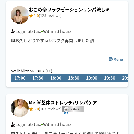
“気持ち良い〜“だけではない、身体が変わっていく感覚
おこめ😊リラクゼーションリンパ流し🌱
をぜひお試し下さい✨
4.9
(128 reviews)
Login Status:
Within 3 hours
お久しぶりです☺️✨ホググ再開しました🙌
自律神経整え＊不眠＊リンパ流し＊むくみ＊代謝アップ
＊冷え＊慢性疲労
Menu
Availability on 08/07 (Fri)
ゆったりと全身巡らせて体と心を整えるトリートメント
17:00
17:30
18:00
18:30
19:00
19:30
20:00
が、よく眠れるようになったと好評です☺️✨お客様のお体
に合わせて施術内容組み立てます🙌
ゴリゴリ強く揉みほぐして欲しいという方は対応できま
せんのでご遠慮ください😣💦
Mei🌟整体ストレッチ/リンパケア
5.0
(163 reviews)
シルバー
Login Status:
Within 3 hours
ストレッチによる完全オーダーメイド施術で慢性疲労の