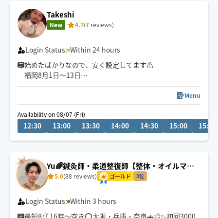
Takeshi
New
4.7
(7 reviews)
Login Status:
Within 24 hours
始めたばかりなので、安く設定してます⚠︎
福岡8月1日〜13日
山口8月14日〜16日
大阪8月16日〜18日
Menu
東京８月19日〜25日
Availability on 08/07 (Fri)
頑張る女性へ、頭から整う休息時間を💆‍♀️✨
12:30
13:00
13:30
14:00
14:30
15:00
15:30
※関東、関西、福岡をメインに全国各地を転々としてい
るので、見かけた際は気軽にメッセージください😊
Yu🌈鍼灸師・柔道整復師【整体・オイルマッ
サージ・フット】
5.0
(88 reviews)
ゴールド
3位
Login Status:
Within 3 hours
最短8/7 16時〜空き⭕️大阪・兵庫・奈良🚗💨✨初回3000