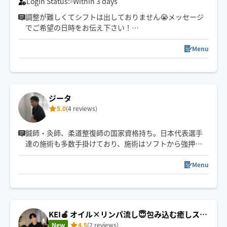
Login Status:
Within 3 days
調整が難しくてシフトは出しておりません😭メッセージ
でご希望の日時をお伝え下さい！
お客様1人1人に合った癒しとは？を常に心掛けておりま
す💞✨
Menu
口コミのご意見、配慮面も改めて見直していきます🙇‍♀️✨
首・肩・デコルテ・頭まわりを中心に、身体も気持ちも
ふっとゆるむ時間を作れますように。
ジータ
5.0
(4 reviews)
オイルは2種類
セサミ胡麻でツヤツヤ保湿
鍼師・灸師、柔道整復師の国家資格持ち。日本代表選手
グレープシードでアンチエイジング
達の施術も多数手掛けており、施術はソフトから強押し
まで幅広く対応できます。
心をこめて伺います🥺🩵
頭の先から足先まで全身可能ですが特に足には絶対的自
Menu
信がありますのでお疲れの方は是非。
KEI🍎 オイル×リンパ流し😇包み込む癒しスト
ローク
New
4.5
(2 reviews)