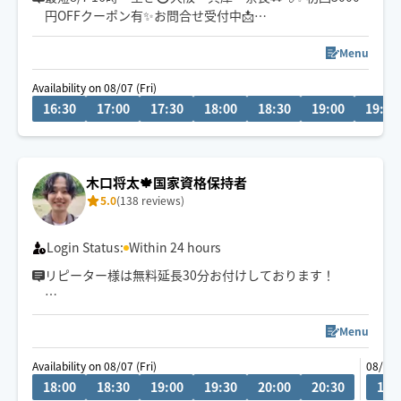
円OFFクーポン有✨お問合せ受付中📩
チャットからもお気軽にお声掛けください。施術中は遅
Menu
くなる場合ございますが、必ず返信致します💬
Availability on 08/07 (Fri)
16:30
17:00
17:30
18:00
18:30
19:00
19:30
医学知識を基にお一人お一人丁寧に施術させて頂きま
す。
肩こり/腰痛/不眠等お気軽にご相談下さい😊
木口将太🍁国家資格保持者
5.0
(138 reviews)
Login Status:
Within 24 hours
リピーター様は無料延長30分お付けしております！
メッセージにて「無料延長希望」とお知らせ下さい。枠
を確保いたします。
Menu
Availability on 08/07 (Fri)
08/08 
18:00
18:30
19:00
19:30
20:00
20:30
18: