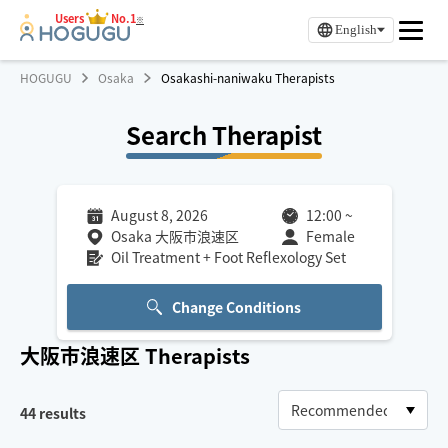
Users
No.1
※
English
HOGUGU
Osaka
Osakashi-naniwaku Therapists
Search Therapist
August 8, 2026
12:00
~
Osaka 大阪市浪速区
Female
Oil Treatment + Foot Reflexology Set
Change Conditions
大阪市浪速区
Therapists
44
results