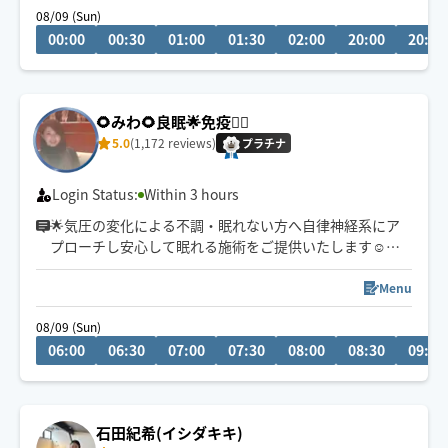
08/09 (Sun)
凝り固まった部分をピンポイントでほぐす時に感じる圧
00:00
00:30
01:00
01:30
02:00
20:00
20:30
です。頑固な凝りをほぐしてスッキリしたい方、是非ご
連絡下さい。マッサージ初心者さんより玄人さん向けの
どこにいっても痛みがよくならなかった方向けの施術で
す。
🌻みわ🌻良眠🌟免疫🏃‍♀️
5.0
(1,172 reviews)
プラチナ
Login Status:
Within 3 hours
🌟気圧の変化による不調・眠れない方へ自律神経系にア
プローチし安心して眠れる施術をご提供いたします☺️
🌟１日2名様まで
Menu
🌟早朝メイン
08/09 (Sun)
🌟日中→駅から徒歩15分以内
06:00
06:30
07:00
07:30
08:00
08:30
09:00
🌟深夜帯→大阪駅5㌔圏内
🌟時間外はチャットにて✉️☺️
※アプリ確認が遅れる場合がありますが必ず返信します
石田紀希(イシダキキ)
のでお待ち頂けますと幸いです