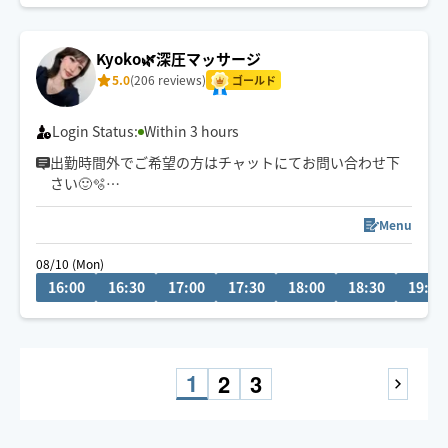
Kyoko🌿深圧マッサージ
5.0
(206 reviews)
ゴールド
Login Status:
Within 3 hours
出勤時間外でご希望の方はチャットにてお問い合わせ下
さい🙂🫧
60分コースは北区、福島区のみとなります🙇‍♀️
Menu
08/10 (Mon)
癒しの空間作りと本格技術で
16:00
16:30
17:00
17:30
18:00
18:30
19:00
サロンでのマッサージをそのままご自宅でご体感頂ける
事を、心掛けております
強弱調整できますので
なんなりとお申しつけください🌿
1
2
3