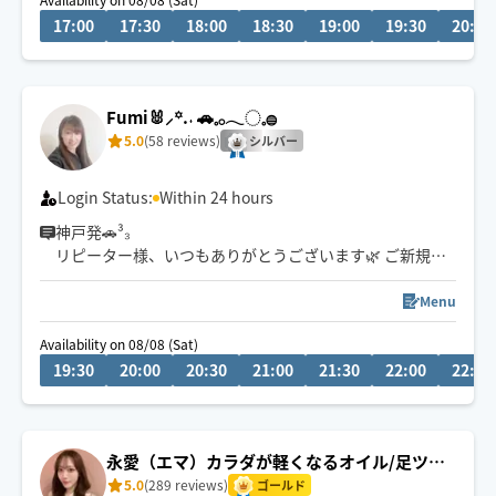
時間に余裕を持って
17:00
17:30
18:00
18:30
19:00
19:30
20:00
リクエストお願い致します😌✨
駅から徒歩15分以内、
対応させて頂きます🍀
Fumi🐰⸝꙳.‎˖ 🚗𓈒𓂂𓂃◌𓈒𓐍
5.0
(58 reviews)
シルバー
Login Status:
Within 24 hours
神戸発🚗³₃
リピーター様、いつもありがとうございます🌿 ご新規様
も大歓迎です😊
お気軽にお問い合わせくださいね🫧
Menu
Availability on 08/08 (Sat)
疲れやコリが気になる方は揉みほぐし＋オイルがオスス
19:30
20:00
20:30
21:00
21:30
22:00
22:30
メです️🫧
揉みほぐしで筋肉を緩め、その後にオイルで全身を丁寧
に流すので、コリのケアはもちろん、心身ともに深いリ
ラックスへ導きます
永愛（エマ）カラダが軽くなるオイル/足ツボ
🦶
5.0
(289 reviews)
手が温かくて気持ちいいとご好評いただいています🤲✨
ゴールド