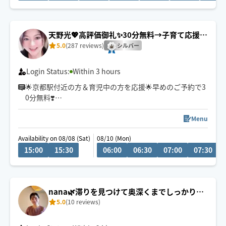
天野光💖高評価御礼✨30分無料→子育て応援＆
京都駅付近💕
5.0
(287 reviews)
シルバー
Login Status:
Within 3 hours
🌟京都駅付近の方＆育児中の方を応援🌟早めのご予約で3
0分無料❣️
初めまして。指圧と整体とリバースエイジング(若返り)が
得意なエステティシャンです♪有名人も通われる会員制
Menu
サロンにスカウトされ、勤めておりました。大阪府個人
Availability on 08/08 (Sat)
08/10 (Mon)
ランキング上位実績あり。有名５つ星ホテルのサロン勤
15:00
15:30
06:00
06:30
07:00
07:30
務(60分・22,000円〜)
高級サロンの癒しを
ホググだけの特別価格💖にてお氣軽にご体感ください🌟
nana🌿滞りを見つけて奥深くまでしっかりア
5.0
(10 reviews)
プローチ🐾