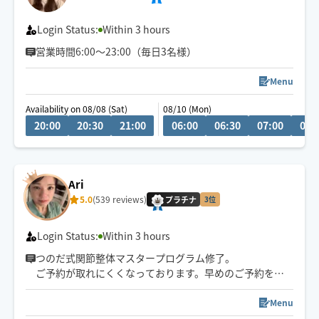
ぜひ一度ご体感ください️🫧
Login Status:
Within 3 hours
営業時間6:00〜23:00（毎日3名様）
Menu
Availability on 08/08 (Sat)
08/10 (Mon)
20:00
20:30
21:00
06:00
06:30
07:00
07:
Ari
5.0
(539 reviews)
プラチナ
3位
Login Status:
Within 3 hours
つのだ式関節整体マスタープログラム修了。
ご予約が取れにくくなっております。早めのご予約をお
勧めしています。
神戸発のため大阪方面値上げ🙏
Menu
びっくりするくらい強押しに感じるかもしれませんが、