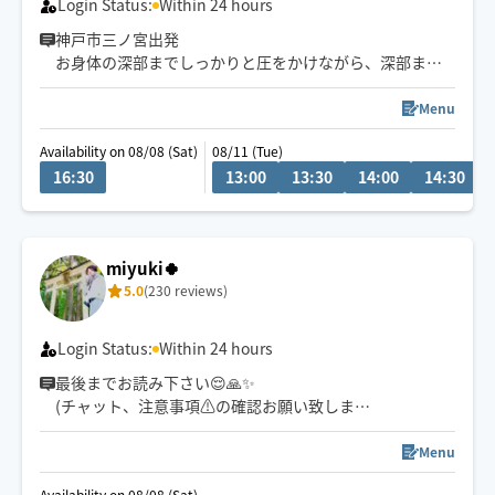
Login Status:
Within 24 hours
神戸市三ノ宮出発
お身体の深部までしっかりと圧をかけながら、深部まで
緩めていく施術が得意です☺️
Menu
滞りを見つけて、深いリンパや筋肉に優しくアプローチ
Availability on 08/08 (Sat)
08/11 (Tue)
します✨
16:30
13:00
13:30
14:00
14:30
お身体や心が軽くなる感覚を味わっていただけると思い
ます。
強揉みやゆったりなど、その日のお疲れや状態に合わせ
miyuki🍀
て、力加減や施術内容も丁寧に調整いたします。
5.0
(230 reviews)
しっかりと一生懸命施術させていただくのではじめての
方も、安心してお任せください。
Login Status:
Within 24 hours
最後までお読み下さい😌🙏✨
(チャット、注意事項⚠️の確認お願い致します)
JR尼崎近辺より電車🚃、
Menu
自転車🚲移動の為、
Availability on 08/08 (Sat)