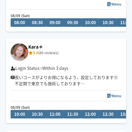
出逢いに感謝です🙏🍀✨
Menu
08/09 (Sun)
08:00
08:30
09:00
09:30
10:00
10:30
11:00
Kara＊
5.0
(80 reviews)
Login Status:
Within 3 days
長いコースがよりお得になるよう、設定しております❀
不定期で東京でも施術しております
タイ古式ベースの心地よいリズムと圧で、お客様一人一
Menu
人に合わせた施術を心がけており、
08/09 (Sun)
心身ともにリラックスしていただけるよう頑張ります❁
10:00
10:30
11:00
11:30
12:00
12:30
13:00
公共交通機関を利用しての移動となります。
東淀川区、又は中央区から出発いたします。