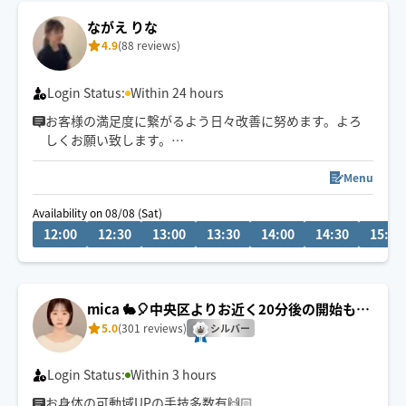
ながえ りな
4.9
(88 reviews)
Login Status:
Within 24 hours
お客様の満足度に繋がるよう日々改善に努めます。よろ
しくお願い致します。
🌿‬ゆったりした癒されるオイルトリートメントと、ピン
Menu
ポイントにコリをほぐす、もみほぐしが得意です⭐️
Availability on 08/08 (Sat)
12:00
12:30
13:00
13:30
14:00
14:30
15:00
ご予約お待ちしております。
※注意事項
妊婦の方
骨粗鬆症の方
mica 🐇🎈中央区よりお近く20分後の開始も可
心臓疾患、高血圧の方の施術は致しかねます。
能です🐥🍀
5.0
(301 reviews)
鼠径部周りの施術もNG
シルバー
飲酒もなるべくお控えください。
Login Status:
Within 3 hours
お身体の可動域UPの手技多数有🙌🏻