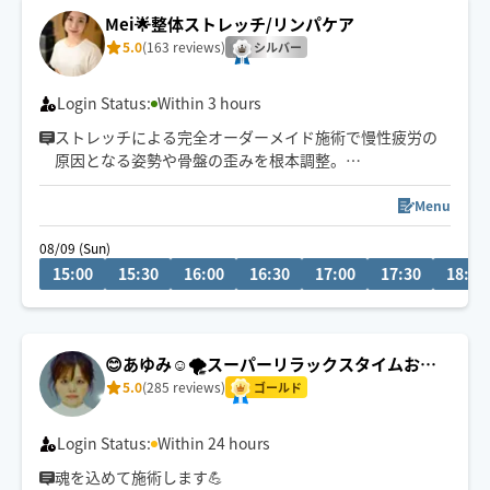
地域によっては90分以上のコースをお願いする場合がご
Mei🌟整体ストレッチ/リンパケア
ざいます。予めご了承ください。
5.0
(163 reviews)
シルバー
Login Status:
Within 3 hours
ストレッチによる完全オーダーメイド施術で慢性疲労の
原因となる姿勢や骨盤の歪みを根本調整。
過活動になっている筋肉を緩めることでバランスが整い
慢性的な腰痛・肩首こりにも◎
Menu
受けるほどにしなやかで疲れにくい体に。
08/09 (Sun)
15:00
15:30
16:00
16:30
17:00
17:30
18:00
\2週間単位でスケジュール公開中！/
サロン優先のためスケジュールは限定的になります。
出来る限り早めにご予約頂きますとご案内しやすくなり
ます。
😊あゆみ☺️🌪️スーパーリラックスタイムお届
けします🌪️
5.0
(285 reviews)
ゴールド
Login Status:
Within 24 hours
魂を込めて施術します💪