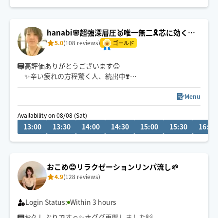
スリンパマッサージ✨️
ヘッドスパも得意です。
頭皮のコリ撃退には定評があります。
hanabi🌸超強深層圧🥇唯一無二🎗️芯に効く施
お喋りも定評？！お話好きなのでお話もできたら嬉しい
術で指名多数✨
5.0
(108 reviews)
です🤩️🩵
ゴールド
高評価ありがとうございます😊
✨辛い疲れの方程驚く人、続出中❣️
お疲れのタイプ別に、筋肉の深部に潜む疲れの原因を捉
え緩めます💪
Menu
セラピスト歴20年🎀身体の悩みと向き合ってきたお客様
Availability on 08/08 (Sat)
は1万人以上✨
13:00
13:30
14:00
14:30
15:00
15:30
16:00
『マッサージを受けても疲れが取れない…😓』って諦め
ていないですか？
それ、硬っている芯の部分が緩んでいないからですょ☝️
“気持ち良い〜“だけではない、身体が変わっていく感覚
おこめ😊リラクゼーションリンパ流し🌱
をぜひお試し下さい✨
4.9
(128 reviews)
Login Status:
Within 3 hours
お久しぶりです☺️✨ホググ再開しました🙌