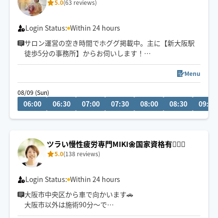
5.0
(63 reviews)
Login Status:
Within 24 hours
サロン運営の空き時間でホググ掲載中。主に【新大阪駅
徒歩5分の事務所】からお伺いします！
《8/20〜22東京》
Menu
《8/24.25名古屋・三重》
08/09 (Sun)
06:00
06:30
07:00
07:30
08:00
08:30
09:00
拠点を移動して活動しているため、各エリアの稼働状況
は当日のカレンダーをご確認ください。事前のお問い合
わせ歓迎です！
ツラい慢性疲労専門MIKI🌼国家資格有🙆‍♀️✨
​🎁 平日16時まで限定：30分延長無料！
5.0
(138 reviews)
Login Status:
Within 24 hours
大阪市中央区から車で向かいます🚗
大阪市以外は施術90分〜で
お願いいたします🙇‍♀️