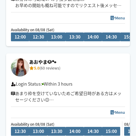
お早めの開始も概ね可能ですのでリクエスト後メッセー
ジ頂ければ対応致します🫶🏻
Menu
中央区から電車または自転車で向かいます
Availability on 08/08 (Sat)
12:00
12:30
13:00
13:30
14:00
14:30
15:00
※駅から徒歩30分以上かかる場所や不衛生な場所での施
術はお断りしております🙇🏻‍♀️
※顧客様優先の為HOGUGUスケジュールは変動多めです
あおやま🐶🐾
早朝のご予約のお客様は予約時にチャットでメッセージ
5.0
(60 reviews)
も頂けると安心して向かえます🥹💬
Login Status:
Within 3 hours
あまり枠を空けていないためご希望日時がある方はメッ
セージください😊
丁寧な施術をいたします。
Menu
身体と心も癒せるよう温かい和やかな雰囲気で過ごせる
Availability on 08/08 (Sat)
08/09 
ように心がけてます☺️
12:30
13:00
13:30
14:00
14:30
15:00
13:
あたたかい手でとろんとした眠りを誘うようなリラック