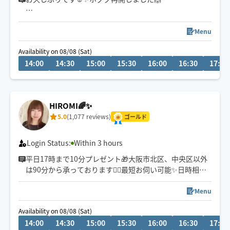
自律神経整え＊不眠＊リンパ流し＊むくみ＊代謝アップ
＊冷え＊慢性疲労
Menu
Availability on 08/08 (Sat)
ゆったりと全身巡らせて体と心を整えるトリートメント
14:00
14:30
15:00
15:30
16:00
16:30
17:00
が、よく眠れるようになったと好評です☺️✨お客様のお体
に合わせて施術内容組み立てます🙌
ゴリゴリ強く揉みほぐして欲しいという方は対応できま
せんのでご遠慮ください😣💦
HIROMI🌈✨
5.0
(1,077 reviews)
ゴールド
Login Status:
Within 3 hours
平日17時まで10分プレゼント🎁大阪市北区、中央区以外
は90分から承っております🙇‍♀️最短お伺い可能✨日時相談
はチャットから相談ください💬
しっかりした圧でゆったりした流れでさせていただきま
Menu
す✨
Availability on 08/08 (Sat)
14:00
14:30
15:00
15:30
16:00
16:30
17:00