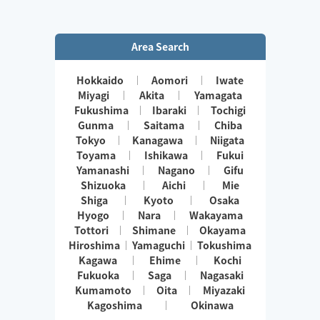
Area Search
Hokkaido
Aomori
Iwate
Miyagi
Akita
Yamagata
Fukushima
Ibaraki
Tochigi
Gunma
Saitama
Chiba
Tokyo
Kanagawa
Niigata
Toyama
Ishikawa
Fukui
Yamanashi
Nagano
Gifu
Shizuoka
Aichi
Mie
Shiga
Kyoto
Osaka
Hyogo
Nara
Wakayama
Tottori
Shimane
Okayama
Hiroshima
Yamaguchi
Tokushima
Kagawa
Ehime
Kochi
Fukuoka
Saga
Nagasaki
Kumamoto
Oita
Miyazaki
Kagoshima
Okinawa