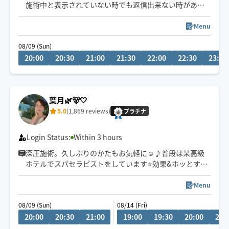
施術中と表示されていない時でも返信出来ない時があり
ます🙏
手が空き次第の返信になります
Menu
ご了承下さいませ🙇‍♀️
08/09 (Sun)
20:00
20:30
21:00
21:30
22:00
22:30
23:00
早着できる場合が有ります⚡️
希望有りましたら教えてください✨
葉月🌿🐻🤍
5.0
(1,869 reviews)
プラチナ
Login Status:
Within 3 hours
深圧施術。久しぶりのかたもお気軽に☺️♪普段は某高級
ホテルでスパセラピストをしています⭐️効果&ホッとする
気持ち良さをご堪能下さい🌿120分〜＋脳疲労＆眼精疲労
付き🌿全身スッキリ軽くなります🙆‍♀️✨頑固な首肩こり腰痛
Menu
自律神経不調/ゴルフ好きのお客様も多いです👏
08/09 (Sun)
08/14 (Fri)
20:00
20:30
21:00
19:00
19:30
20:00
20: