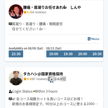
腰痛・肩凝りお任せあれ👍 しんや
5.0
(4 reviews)
肩凝り・首凝り・腰痛・眼精疲労
任せてください！👍
仕事で疲れたあなたの身体を弱圧から強圧まで！希望の
Menu
圧加減に合わせて最高のひと時をご提供いたいます🙇‍♂️
Availability on 08/08 (Sat)
08/15 (Sat)
22:30
19:00
19:30
20:00
20:30
タカハシ@国家資格保持
4.9
(87 reviews)
シルバー
Login Status:
Within 3 hours
🌿 全コース端数カット＆長いコースほどお得！
新規のお客様限定で、90分以上のコースに使える1000円