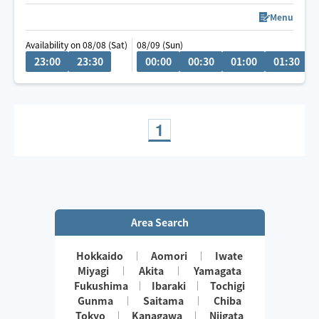
引きクーポンもご用意しました。
クーポンコード： 67CTI
Menu
Availability on 08/08 (Sat)
08/09 (Sun)
※施術中や仕事中で返信が1〜2時間ほど遅れる場合があ
23:00
23:30
00:00
00:30
01:00
01:30
ります。ご了承ください。
1
Area Search
Hokkaido
Aomori
Iwate
Miyagi
Akita
Yamagata
Fukushima
Ibaraki
Tochigi
Gunma
Saitama
Chiba
Tokyo
Kanagawa
Niigata