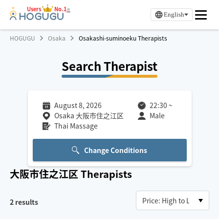
Users
No.1
※
English
HOGUGU
Osaka
Osakashi-suminoeku Therapists
Search Therapist
August 8, 2026
22:30
~
Osaka 大阪市住之江区
Male
Thai Massage
Change Conditions
大阪市住之江区
Therapists
2
results