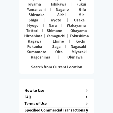
Toyama
Ishikawa
Fukui
Yamanashi
Nagano
Gifu
Shizuoka
Aichi
Mie
Shiga
Kyoto
Osaka
Hyogo
Nara
Wakayama
Tottori
Shimane
Okayama
Hiroshima
Yamaguchi
Tokushima
Kagawa
Ehime
Kochi
Fukuoka
Saga
Nagasaki
Kumamoto
Oita
Miyazaki
Kagoshima
Okinawa
Search from Current Location
How to Use
FAQ
Terms of Use
Specified Commercial Transactions A