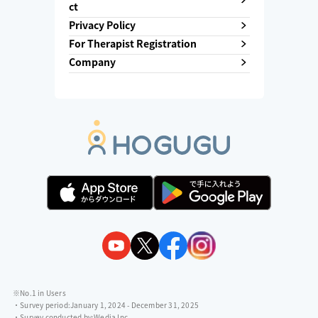
ct
Privacy Policy
For Therapist Registration
Company
※No.1 in Users
・Survey period:
January 1, 2024 - December 31, 2025
・Survey conducted by:
Wedia Inc.