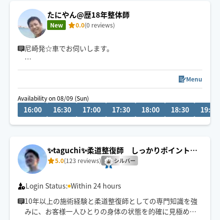
たにやん@歴18年整体師
New
0.0
(0 reviews)
尼崎発☆車でお伺いします。
整体師歴15年以上。
腰痛・肩こり・骨盤ケアを中心に、産前産後のお悩みに
Menu
も対応しています。
Availability on 08/09 (Sun)
強く押すだけでなく身体のバランスを整え「楽な状態が
16:00
16:30
17:00
17:30
18:00
18:30
19:00
続く施術」を心がけています。
落ち着いた接客でリラックスできる時間をご提供。
初めての方や整体が不安な方も安心してご利用くださ
い。
✨taguchi✨柔道整復師 しっかりポイントに
アプローチ
5.0
(123 reviews)
シルバー
Login Status:
Within 24 hours
10年以上の施術経験と柔道整復師としての専門知識を強
みに、お客様一人ひとりの身体の状態を的確に見極めた