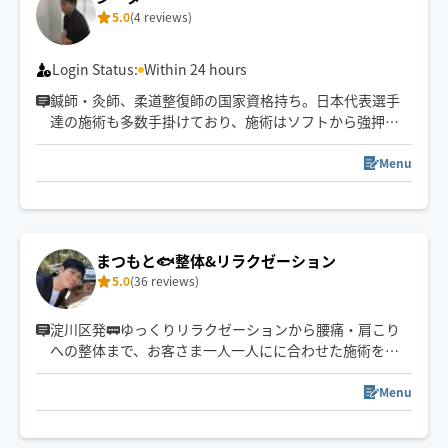
5.0
(4 reviews)
オイルは2種類
セサミ胡麻でツヤツヤ保湿
グレープシードでアンチエイジング
Login Status:
Within 24 hours
鍼師・灸師、柔道整復師の国家資格持ち。日本代表選手
心をこめて伺います🥺🩵
達の施術も多数手掛けており、施術はソフトから強押し
まで幅広く対応できます。
頭の先から足先まで全身可能ですが特に足には絶対的自
Menu
信がありますのでお疲れの方は是非。
まつもと🐟整体&リラクゼーション
5.0
(36 reviews)
淀川区発🚃ゆっくりリラクゼーションから腰痛・肩こり
への整体まで、お客さま一人一人にに合わせた施術を心
がけております❗️【生涯楽しく過ごせる体づくり】を心を
込めてお手伝いいたします。ぜひ一度お試しください😊
Menu
早着可能地域もございますので、ご予約の際コメントに
てお問い合わせください✨