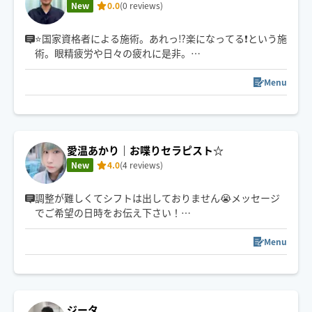
New
0.0
(0 reviews)
⭐️国家資格者による施術。あれっ⁉️楽になってる❗️という施
術。眼精疲労や日々の疲れに是非。
Menu
気持ちいい😌ストレッチで、もみほぐしでは取りきれな
い筋肉のこわばりを緩めます。可動域もUP⤴️⤴️⤴️
🚃主に電車での移動になります。
愛温あかり｜お喋りセラピスト☆
New
4.0
(4 reviews)
💬 チャットからもお気軽にご相談ください。
調整が難しくてシフトは出しておりません😭メッセージ
でご希望の日時をお伝え下さい！
お客様1人1人に合った癒しとは？を常に心掛けておりま
す💞✨
Menu
口コミのご意見、配慮面も改めて見直していきます🙇‍♀️✨
首・肩・デコルテ・頭まわりを中心に、身体も気持ちも
ふっとゆるむ時間を作れますように。
ジータ