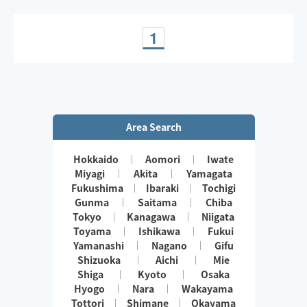
1
Area Search
Hokkaido
Aomori
Iwate
Miyagi
Akita
Yamagata
Fukushima
Ibaraki
Tochigi
Gunma
Saitama
Chiba
Tokyo
Kanagawa
Niigata
Toyama
Ishikawa
Fukui
Yamanashi
Nagano
Gifu
Shizuoka
Aichi
Mie
Shiga
Kyoto
Osaka
Hyogo
Nara
Wakayama
Tottori
Shimane
Okayama