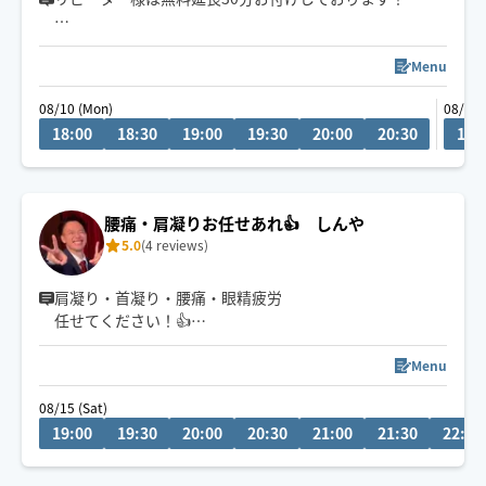
メッセージにて「無料延長希望」とお知らせ下さい。枠
を確保いたします。
Menu
08/10 (Mon)
08/11 
18:00
18:30
19:00
19:30
20:00
20:30
18:
腰痛・肩凝りお任せあれ👍 しんや
5.0
(4 reviews)
肩凝り・首凝り・腰痛・眼精疲労
任せてください！👍
仕事で疲れたあなたの身体を弱圧から強圧まで！希望の
Menu
圧加減に合わせて最高のひと時をご提供いたいます🙇‍♂️
08/15 (Sat)
19:00
19:30
20:00
20:30
21:00
21:30
22:00