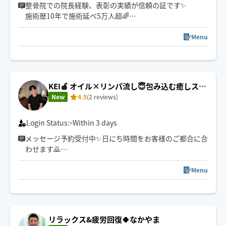
整骨院での院長経験、表彰の実績が信頼の証です✨️
施術歴10年で施術延べ5万人超🌈
ソフトな施術〜強圧までおまかせ下さい！！
Menu
KEI🍎 オイル×リンパ流し😇包み込む癒しスト
ローク
New
4.5
(2 reviews)
Login Status:
Within 3 days
メッセージ予約受付中✨日にち時間をお客様のご都合に合
わせます🙇
初めての方も安心して受けられる、
落ち着いた癒し空間を心がけています🌿
Menu
リラックス&疲労回復🍀なかやま