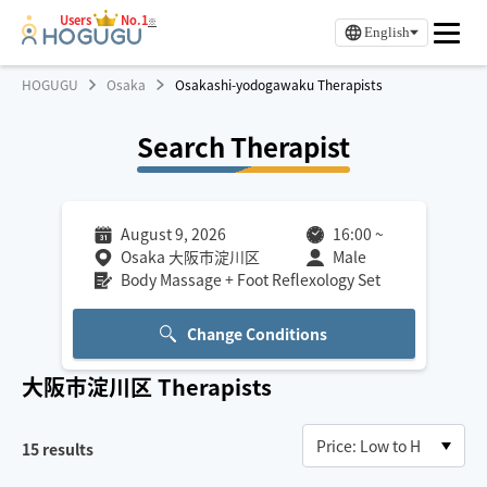
Users
No.1
※
English
HOGUGU
Osaka
Osakashi-yodogawaku Therapists
Search Therapist
August 9, 2026
16:00
~
Osaka 大阪市淀川区
Male
Body Massage + Foot Reflexology Set
Change Conditions
大阪市淀川区
Therapists
15
results