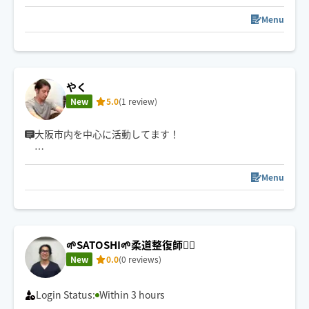
お客様がスッキリしていただくために、細やかな心遣い
と施術で、ご要望にお応えします。
Menu
中国語、韓国語にも対応できます。
我会说中文。한국어도 대응하겠어요!
やく
New
5.0
(1 review)
大阪市内を中心に活動してます！
指圧はもちろん、オイル、ヘッド、
リフレクソロジーも対応しています🙆‍♂️
Menu
🌱‬‪SATOSHI🌱‬‪柔道整復師💆‍♀️
New
0.0
(0 reviews)
Login Status:
Within 3 hours