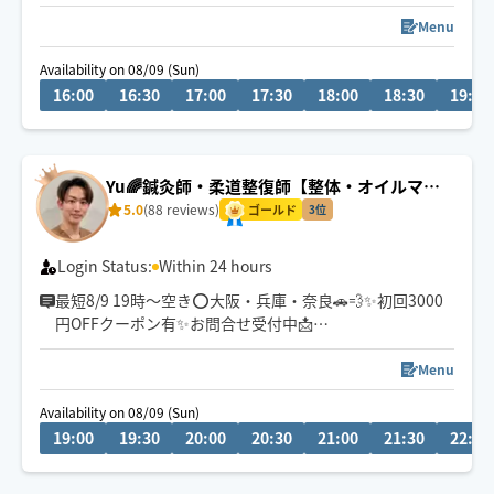
施術を提供しています。整形外科や接骨院で培った臨床
経験を活かし、特に筋肉の状態や原因を捉えたポイント
Menu
押しを得意としています。身体の変化を実感していただ
Availability on 08/09 (Sun)
ける施術を心がけ、信頼を気築いてきました。
16:00
16:30
17:00
17:30
18:00
18:30
19:00
Yu🌈鍼灸師・柔道整復師【整体・オイルマッ
サージ・フット】
5.0
(88 reviews)
ゴールド
3位
Login Status:
Within 24 hours
最短8/9 19時〜空き⭕️大阪・兵庫・奈良🚗💨✨初回3000
円OFFクーポン有✨お問合せ受付中📩
チャットからもお気軽にお声掛けください。施術中は遅
Menu
くなる場合ございますが、必ず返信致します💬
Availability on 08/09 (Sun)
19:00
19:30
20:00
20:30
21:00
21:30
22:00
医学知識を基にお一人お一人丁寧に施術させて頂きま
す。
肩こり/腰痛/不眠等お気軽にご相談下さい😊