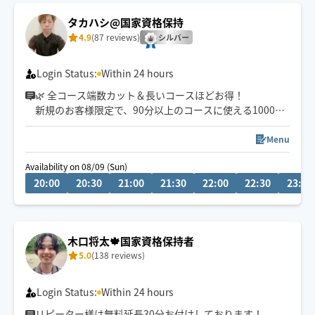
タカハシ@国家資格保持
4.9
(87 reviews)
シルバー
Login Status:
Within 24 hours
🌿 全コース端数カット＆長いコースほどお得！
新規のお客様限定で、90分以上のコースに使える1000円
引きクーポンもご用意しました。
クーポンコード： 67CTI
Menu
Availability on 08/09 (Sun)
※施術中や仕事中で返信が1〜2時間ほど遅れる場合があ
20:00
20:30
21:00
21:30
22:00
22:30
23:00
ります。ご了承ください。
木口将太🍁国家資格保持者
5.0
(138 reviews)
Login Status:
Within 24 hours
リピーター様は無料延長30分お付けしております！