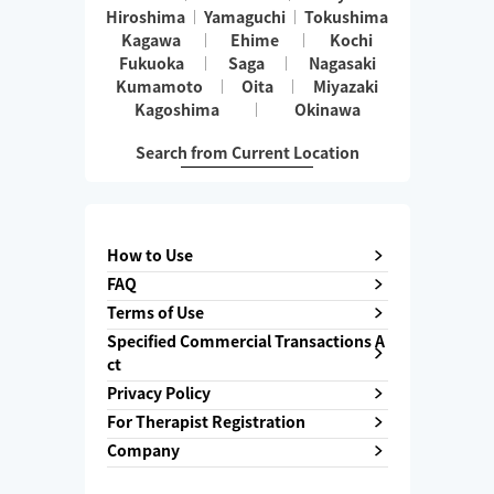
Hiroshima
Yamaguchi
Tokushima
Kagawa
Ehime
Kochi
Fukuoka
Saga
Nagasaki
Kumamoto
Oita
Miyazaki
Kagoshima
Okinawa
Search from Current Location
How to Use
FAQ
Terms of Use
Specified Commercial Transactions A
ct
Privacy Policy
For Therapist Registration
Company