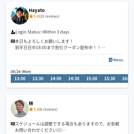
Hayato
5.0
(20 reviews)
Login Status:
Within 3 days
本日もよろしくお願いします！
🈹平日日中18:00まで割引クーポン配布中！！
神戸発🚲下半身から上半身まで満遍なく的確に凝り固ま
Menu
った筋肉をほぐしていきます👍ホテル、旅館などで働き
08/24 (Mon)
確かな経験💪遠方の方もご遠慮なくご依頼ください❗️お待
13:00
13:30
14:00
14:30
15:00
15:30
16:00
ちしてます🙇‍♂️
林
5.0
(8 reviews)
スケジュールは調整できる場合もありますので、お気軽
お問い合わせください🙇‍♂️