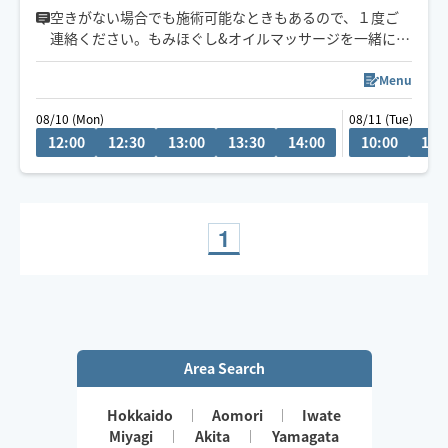
空きがない場合でも施術可能なときもあるので、１度ご
連絡ください。もみほぐし&オイルマッサージを一緒にさ
れるとコリも浮腫みもとれてスッキリするのでオススメ
ですよ～(^-^)/１人１人に寄り添う施術を心掛けていま
Menu
す。宜しくお願いいたします！県外の方は高速代別途い
08/10 (Mon)
08/11 (Tue)
ただいております。新規のお客様は県内最終受付22時、
12:00
12:30
13:00
13:30
14:00
10:00
10:
県外21時まで。リピート様はなるべくご希望沿えるよう
に勤めます。できる限りになります。
1
Area Search
Hokkaido
Aomori
Iwate
Miyagi
Akita
Yamagata