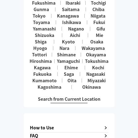
Fukushima
Ibaraki
Tochigi
Gunma
Saitama
Chiba
Tokyo
Kanagawa
Niigata
Toyama
Ishikawa
Fukui
Yamanashi
Nagano
Gifu
Shizuoka
Aichi
Mie
Shiga
Kyoto
Osaka
Hyogo
Nara
Wakayama
Tottori
Shimane
Okayama
Hiroshima
Yamaguchi
Tokushima
Kagawa
Ehime
Kochi
Fukuoka
Saga
Nagasaki
Kumamoto
Oita
Miyazaki
Kagoshima
Okinawa
Search from Current Location
How to Use
FAQ