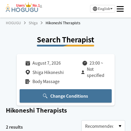
Users
No.1
※
English
HOGUGU
Shiga
Hikoneshi Therapists
Search Therapist
August 7, 2026
23:00
~
Not
Shiga Hikoneshi
specified
Body Massage
Change Conditions
Hikoneshi
Therapists
2
results