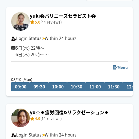
yuki🪷バリニーズセラピスト🪷
5.0
(44 reviews)
Login Status:
Within 24 hours
5日(水) 22時〜
6日(木) 20時〜
空きございます。
空いてないお日にち、お時間でもメッセージ頂けますと
Menu
調整できる場合もあります✨
08/10 (Mon)
お気軽にメッセージください🎀
09:00
09:30
10:00
10:30
11:00
11:30
12:00
『じっくり・ねっとり』が特徴なバリニーズトリートメ
ント🪷
ココでしか受けれないトリートメントをお客様一人一人
yu☆🍀疲労回復&リラクゼーション🍀
に合わせた手技で癒します👐
4.9
(11 reviews)
もちろん男性、外国の方も大歓迎です✨
🚗県外のお客様は高速代別途頂いております。
Login Status:
Within 24 hours