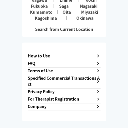
Kagawa
Ehime
Kochi
Fukuoka
Saga
Nagasaki
Kumamoto
Oita
Miyazaki
Kagoshima
Okinawa
Search from Current Location
How to Use
FAQ
Terms of Use
Specified Commercial Transactions A
ct
Privacy Policy
For Therapist Registration
Company