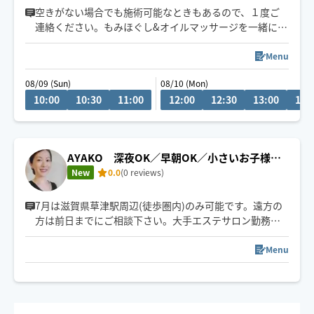
空きがない場合でも施術可能なときもあるので、１度ご
連絡ください。もみほぐし&オイルマッサージを一緒にさ
れるとコリも浮腫みもとれてスッキリするのでオススメ
ですよ～(^-^)/１人１人に寄り添う施術を心掛けていま
Menu
す。宜しくお願いいたします！県外の方は高速代別途い
08/09 (Sun)
08/10 (Mon)
ただいております。新規のお客様は県内最終受付22時、
10:00
10:30
11:00
12:00
12:30
13:00
13:
県外21時まで。リピート様はなるべくご希望沿えるよう
に勤めます。できる限りになります。
AYAKO 深夜OK／早朝OK／小さいお子様の
いる方大歓迎
New
0.0
(0 reviews)
7月は滋賀県草津駅周辺(徒歩圏内)のみ可能です。遠方の
方は前日までにご相談下さい。大手エステサロン勤務後
独立。セラピスト20年。産後小さなお子様がいてサロン
に足を運べない方、介護や病気などで外出できない方、
Menu
出張やご旅行のお疲れを癒したい方、色々な方にお役に
たてるようHOGUGUに登録しました。一人一人寄り添っ
た施術をお約束♪18:00以降草津駅周辺ボストンホテル、
エストピアホテルへ出張可能です。