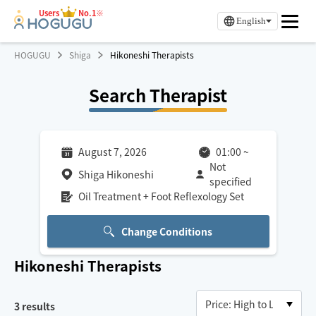
Users
No.1※
English
HOGUGU
Shiga
Hikoneshi Therapists
Search Therapist
August 7, 2026
01:00
~
Not
Shiga Hikoneshi
specified
Oil Treatment + Foot Reflexology Set
Change Conditions
Hikoneshi
Therapists
3
results