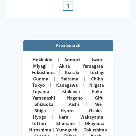
1
Area Search
Hokkaido
Aomori
Iwate
Miyagi
Akita
Yamagata
Fukushima
Ibaraki
Tochigi
Gunma
Saitama
Chiba
Tokyo
Kanagawa
Niigata
Toyama
Ishikawa
Fukui
Yamanashi
Nagano
Gifu
Shizuoka
Aichi
Mie
Shiga
Kyoto
Osaka
Hyogo
Nara
Wakayama
Tottori
Shimane
Okayama
Hiroshima
Yamaguchi
Tokushima