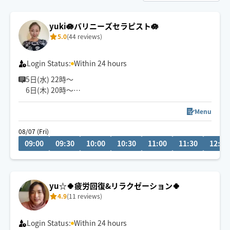
yuki🪷バリニーズセラピスト🪷
5.0
(44 reviews)
Login Status:
Within 24 hours
5日(水) 22時〜
6日(木) 20時〜
空きございます。
空いてないお日にち、お時間でもメッセージ頂けますと
Menu
調整できる場合もあります✨
08/07 (Fri)
お気軽にメッセージください🎀
09:00
09:30
10:00
10:30
11:00
11:30
12:00
『じっくり・ねっとり』が特徴なバリニーズトリートメ
ント🪷
ココでしか受けれないトリートメントをお客様一人一人
yu☆🍀疲労回復&リラクゼーション🍀
に合わせた手技で癒します👐
4.9
(11 reviews)
もちろん男性、外国の方も大歓迎です✨
🚗県外のお客様は高速代別途頂いております。
Login Status:
Within 24 hours