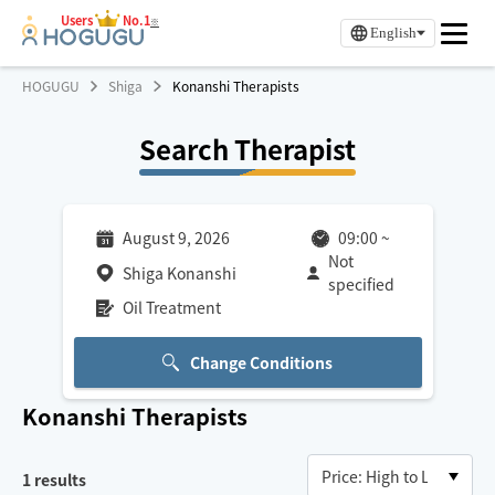
Users
No.1
※
English
HOGUGU
Shiga
Konanshi Therapists
Search Therapist
August 9, 2026
09:00
~
Not
Shiga Konanshi
specified
Oil Treatment
Change Conditions
Konanshi
Therapists
1
results