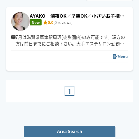
AYAKO 深夜OK／早朝OK／小さいお子様の
いる方大歓迎
New
0.0
(0 reviews)
7月は滋賀県草津駅周辺(徒歩圏内)のみ可能です。遠方の
方は前日までにご相談下さい。大手エステサロン勤務後
独立。セラピスト20年。産後小さなお子様がいてサロン
に足を運べない方、介護や病気などで外出できない方、
Menu
出張やご旅行のお疲れを癒したい方、色々な方にお役に
たてるようHOGUGUに登録しました。一人一人寄り添っ
た施術をお約束♪18:00以降草津駅周辺ボストンホテル、
エストピアホテルへ出張可能です。
1
Area Search