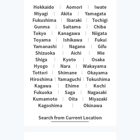
Hokkaido
Aomori
Iwate
Miyagi
Akita
Yamagata
Fukushima
Ibaraki
Tochigi
Gunma
Saitama
Chiba
Tokyo
Kanagawa
Niigata
Toyama
Ishikawa
Fukui
Yamanashi
Nagano
Gifu
Shizuoka
Aichi
Mie
Shiga
Kyoto
Osaka
Hyogo
Nara
Wakayama
Tottori
Shimane
Okayama
Hiroshima
Yamaguchi
Tokushima
Kagawa
Ehime
Kochi
Fukuoka
Saga
Nagasaki
Kumamoto
Oita
Miyazaki
Kagoshima
Okinawa
Search from Current Location