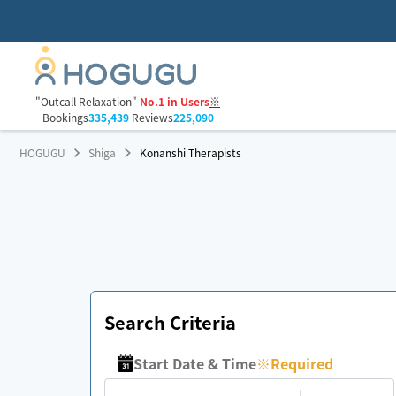
"Outcall Relaxation"
No.1 in Users
※
Bookings
335,439
Reviews
225,090
HOGUGU
Shiga
Konanshi Therapists
Search Criteria
Start Date & Time
※
Required