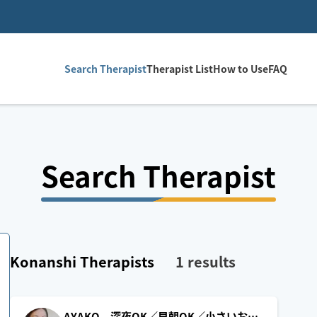
Search Therapist
Therapist List
How to Use
FAQ
Search Therapist
Konanshi
Therapists
1
results
AYAKO 深夜OK／早朝OK／小さいお子