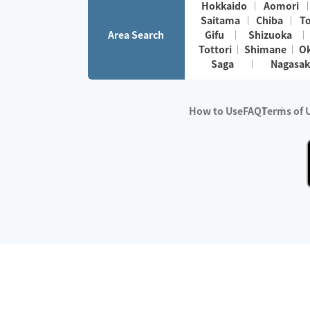
Hokkaido
Aomori
Saitama
Chiba
T
Area Search
Gifu
Shizuoka
Tottori
Shimane
O
Saga
Nagasak
How to Use
FAQ
Terms of 
※No.1 in Users
・Survey period:
Janua
・Survey conducted b
・Surveyed companie