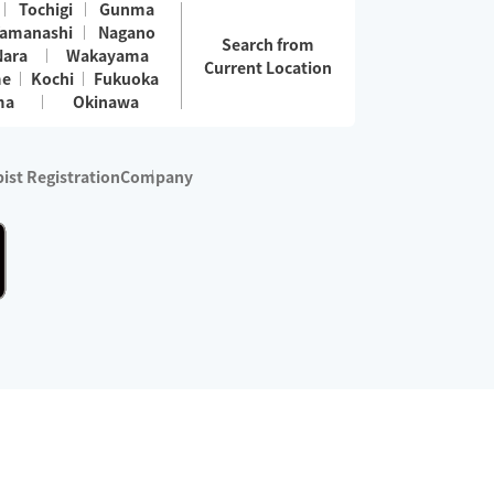
Tochigi
Gunma
amanashi
Nagano
Search from
Nara
Wakayama
Current Location
me
Kochi
Fukuoka
ma
Okinawa
ist Registration
Company
 services are excluded)