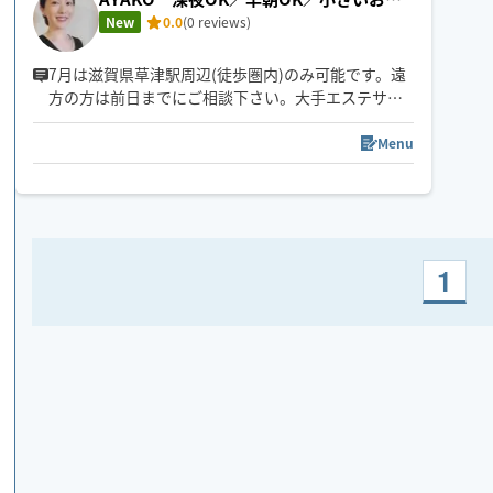
様のいる方大歓迎
New
0.0
(0 reviews)
7月は滋賀県草津駅周辺(徒歩圏内)のみ可能です。遠
方の方は前日までにご相談下さい。大手エステサロ
ン勤務後独立。セラピスト20年。産後小さなお子様
がいてサロンに足を運べない方、介護や病気などで
Menu
外出できない方、出張やご旅行のお疲れを癒したい
方、色々な方にお役にたてるようHOGUGUに登録し
ました。一人一人寄り添った施術をお約束♪18:00以
降草津駅周辺ボストンホテル、エストピアホテルへ
出張可能です。
1