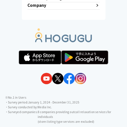
Company
※No.1 in Users
・Survey period:
January 1, 2024 - December 31, 2025
・Survey conducted by:
Wedia Inc.
・Surveyed companies:
8 companies providing outcall relaxation services for
individuals
(store-listing type services are excluded)