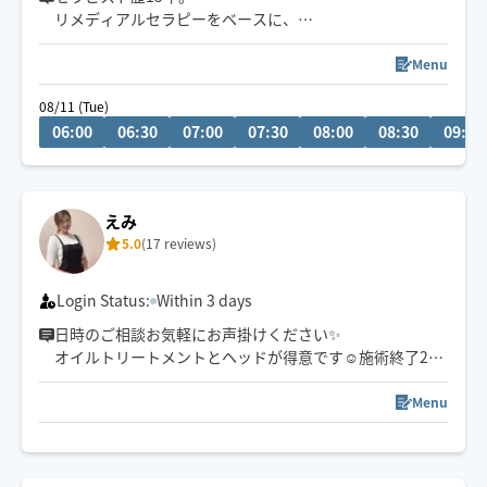
リメディアルセラピーをベースに、
身体の深部からゆるめながら
自律神経・心の緊張にもアプローチします。
Menu
やさしくしっかり効く💪
08/11 (Tue)
ただ疲れを取るだけじゃなく、
06:00
06:30
07:00
07:30
08:00
08:30
09:00
「力を抜く感覚」を思い出す時間を。
仕事を頑張りたいのに、
なぜかうまく力が入らない方へ。
えみ
本来のパフォーマンスに戻るお手伝いをしています。
5.0
(17 reviews)
🌟身体を見極めた施術を心掛け、
同業セラピストからもご指名頂いてます。
Login Status:
Within 3 days
日時のご相談お気軽にお声掛けください✨
オイルトリートメントとヘッドが得意です☺️施術終了22
時まででよろしくお願いいたします♪♪
Menu