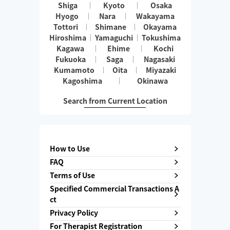
Shiga
Kyoto
Osaka
Hyogo
Nara
Wakayama
Tottori
Shimane
Okayama
Hiroshima
Yamaguchi
Tokushima
Kagawa
Ehime
Kochi
Fukuoka
Saga
Nagasaki
Kumamoto
Oita
Miyazaki
Kagoshima
Okinawa
Search from Current Location
How to Use
FAQ
Terms of Use
Specified Commercial Transactions A
ct
Privacy Policy
For Therapist Registration