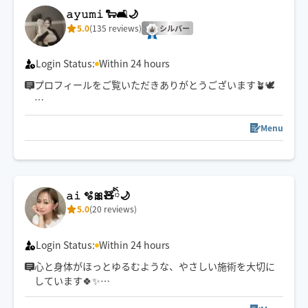
𝚊𝚢𝚞𝚖𝚒 🐑🛋️🌙
5.0
(135 reviews)
シルバー
Login Status:
Within 24 hours
プロフィールをご覧いただきありがとうございます🪴🕊️
お客様の日頃のお疲れに
癒しをお届けできるセラピストでありたいと
Menu
心がけております☺️
予約枠が閉じている場合でも
解放できる可能性がございますので
𝚊𝚒 🫧🎀🧸ིྀ🌙
ご予約前メッセージを通して
5.0
(20 reviews)
お気軽に日時をご相談ください🐑🤍
⚠️メッセージは日時のご相談のみ返信させていただま
す。(◯日◯時〜◯◯周辺)とメッセージいただけると
Login Status:
Within 24 hours
スムーズです😌
心と身体がほっとゆるむような、やさしい施術を大切に
しています🍀✨
強さ調整も遠慮なくお伝えくださいね☺️