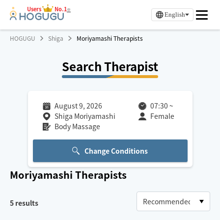
Users
No.1
※
English
HOGUGU
Shiga
Moriyamashi Therapists
Search Therapist
August 9, 2026
07:30
~
Shiga Moriyamashi
Female
Body Massage
Change Conditions
Moriyamashi
Therapists
5
results