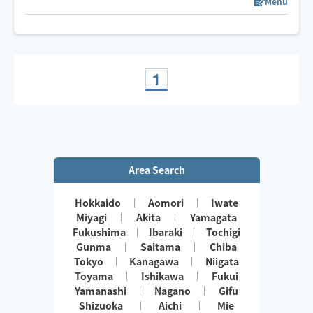
スケジュール以外でご希望の方は一度チャットでご連絡
Menu
下さい🧸ིྀ
1
Area Search
Hokkaido
Aomori
Iwate
Miyagi
Akita
Yamagata
Fukushima
Ibaraki
Tochigi
Gunma
Saitama
Chiba
Tokyo
Kanagawa
Niigata
Toyama
Ishikawa
Fukui
Yamanashi
Nagano
Gifu
Shizuoka
Aichi
Mie