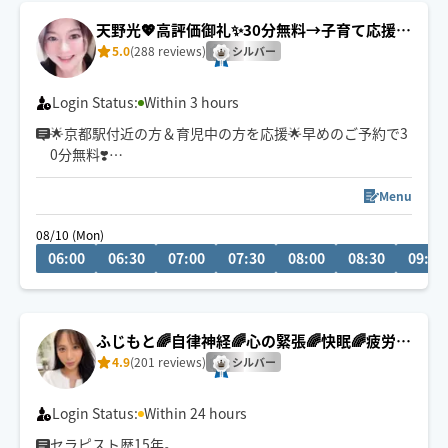
天野光💖高評価御礼✨30分無料→子育て応援＆
京都駅付近💕
5.0
(288 reviews)
シルバー
Login Status:
Within 3 hours
🌟京都駅付近の方＆育児中の方を応援🌟早めのご予約で3
0分無料❣️
初めまして。指圧と整体とリバースエイジング(若返り)が
得意なエステティシャンです♪有名人も通われる会員制
Menu
サロンにスカウトされ、勤めておりました。大阪府個人
08/10 (Mon)
ランキング上位実績あり。有名５つ星ホテルのサロン勤
06:00
06:30
07:00
07:30
08:00
08:30
09:00
務(60分・22,000円〜)
高級サロンの癒しを
ホググだけの特別価格💖にてお氣軽にご体感ください🌟
ふじもと🌈自律神経🌈心の緊張🌈快眠🌈疲労回
復
4.9
(201 reviews)
シルバー
Login Status:
Within 24 hours
セラピスト歴15年。