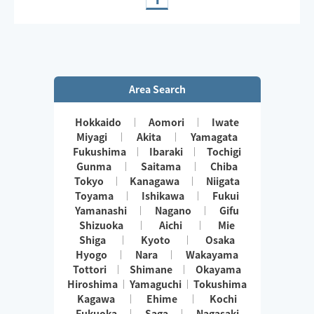
Area Search
Hokkaido
Aomori
Iwate
Miyagi
Akita
Yamagata
Fukushima
Ibaraki
Tochigi
Gunma
Saitama
Chiba
Tokyo
Kanagawa
Niigata
Toyama
Ishikawa
Fukui
Yamanashi
Nagano
Gifu
Shizuoka
Aichi
Mie
Shiga
Kyoto
Osaka
Hyogo
Nara
Wakayama
Tottori
Shimane
Okayama
Hiroshima
Yamaguchi
Tokushima
Kagawa
Ehime
Kochi
Fukuoka
Saga
Nagasaki