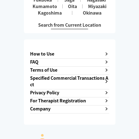
Kumamoto
Oita
Miyazaki
Kagoshima
Okinawa
Search from Current Location
How to Use
FAQ
Terms of Use
Specified Commercial Transactions A
ct
Privacy Policy
For Therapist Registration
Company