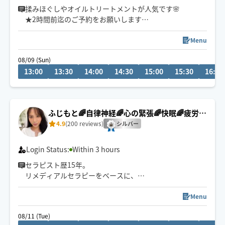
揉みほぐしやオイルトリートメントが人気です🌸
★2時間前迄のご予約をお願いします
★天候や交通事情、現在地によってお断りする場合もご
ざいます
Menu
★施術中や移動中等は予約の確認を時間内にできない場
08/09 (Sun)
合がございます
13:00
13:30
14:00
14:30
15:00
15:30
16:00
🌸原付の駐輪スペースがございましたらお知らせいただ
けますと助かります
ふじもと🌈自律神経🌈心の緊張🌈快眠🌈疲労回
【移動範囲】
復
4.9
(200 reviews)
大津市(近江神宮〜瀬田・南郷)
シルバー
草津市
京都市(北/北大路、西/西大路、南/十条)多少融通ききます
Login Status:
Within 3 hours
セラピスト歴15年。
リメディアルセラピーをベースに、
身体の深部からゆるめながら
自律神経・心の緊張にもアプローチします。
Menu
やさしくしっかり効く💪
08/11 (Tue)
ただ疲れを取るだけじゃなく、