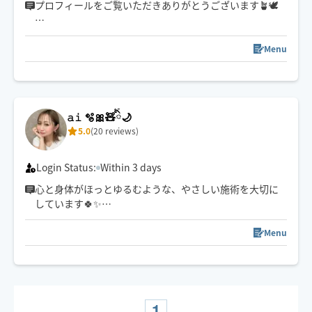
プロフィールをご覧いただきありがとうございます🪴🕊️
お客様の日頃のお疲れに
癒しをお届けできるセラピストでありたいと
Menu
心がけております☺️
予約枠が閉じている場合でも
解放できる可能性がございますので
𝚊𝚒 🫧🎀🧸ིྀ🌙
ご予約前メッセージを通して
5.0
(20 reviews)
お気軽に日時をご相談ください🐑🤍
⚠️メッセージは日時のご相談のみ返信させていただま
す。(◯日◯時〜◯◯周辺)とメッセージいただけると
Login Status:
Within 3 days
スムーズです😌
心と身体がほっとゆるむような、やさしい施術を大切に
しています🍀✨
強さ調整も遠慮なくお伝えくださいね☺️
スケジュール以外でご希望の方は一度チャットでご連絡
Menu
下さい🧸ིྀ
1