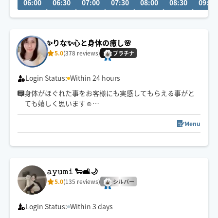
06:00
06:30
07:00
07:30
08:00
08:30
09:00
「力を抜く感覚」を思い出す時間を。
仕事を頑張りたいのに、
なぜかうまく力が入らない方へ。
✨りな✨心と身体の癒し️🌸
本来のパフォーマンスに戻るお手伝いをしています。
5.0
(378 reviews)
プラチナ
🌟身体を見極めた施術を心掛け、
同業セラピストからもご指名頂いてます。
Login Status:
Within 24 hours
身体がほぐれた事をお客様にも実感してもらえる事がと
ても嬉しく思います☺️
凝っている所を詳しく教えてくださりありがとうござい
ます🙇‍♀️
Menu
とても励みになるレビューもありがとうございます🥹✨️
また会えるのを楽しみにしています🍀
𝚊𝚢𝚞𝚖𝚒 🐑🛋️🌙
5.0
(135 reviews)
シルバー
Login Status:
Within 3 days