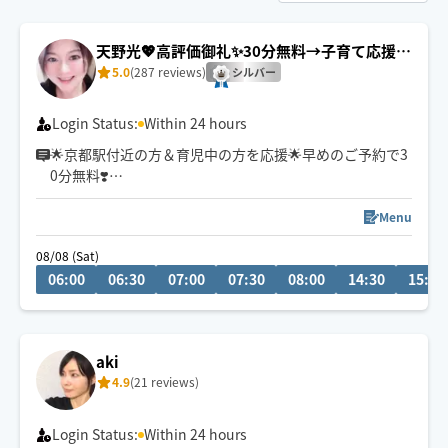
天野光💖高評価御礼✨30分無料→子育て応援＆
京都駅付近💕
5.0
(287 reviews)
シルバー
Login Status:
Within 24 hours
🌟京都駅付近の方＆育児中の方を応援🌟早めのご予約で3
0分無料❣️
初めまして。指圧と整体とリバースエイジング(若返り)が
得意なエステティシャンです♪有名人も通われる会員制
Menu
サロンにスカウトされ、勤めておりました。大阪府個人
08/08 (Sat)
ランキング上位実績あり。有名５つ星ホテルのサロン勤
06:00
06:30
07:00
07:30
08:00
14:30
15:00
務(60分・22,000円〜)
高級サロンの癒しを
ホググだけの特別価格💖にてお氣軽にご体感ください🌟
aki
4.9
(21 reviews)
Login Status:
Within 24 hours