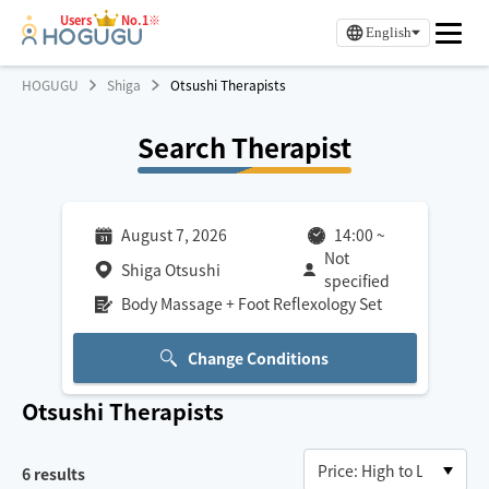
Users
No.1※
English
HOGUGU
Shiga
Otsushi Therapists
Search Therapist
August 7, 2026
14:00
~
Not
Shiga Otsushi
specified
Body Massage + Foot Reflexology Set
Change Conditions
Otsushi
Therapists
6
results