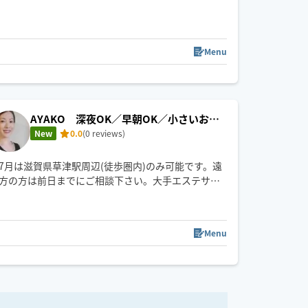
お客様の日頃のお疲れに
癒しをお届けできるセラピストでありたいと
08/17 (Mon)
心がけております☺️
Menu
16:30
17:00
17:30
18:00
12:00
予約枠が閉じている場合でも
解放できる可能性がございますので
ご予約前メッセージを通して
AYAKO 深夜OK／早朝OK／小さいお子
お気軽に日時をご相談ください🐑🤍
様のいる方大歓迎
New
0.0
(0 reviews)
⚠️メッセージは日時のご相談のみ返信させていただ
ます。(◯日◯時〜◯◯周辺)とメッセージいただける
と
7月は滋賀県草津駅周辺(徒歩圏内)のみ可能です。遠
スムーズです😌
方の方は前日までにご相談下さい。大手エステサロ
ン勤務後独立。セラピスト20年。産後小さなお子様
がいてサロンに足を運べない方、介護や病気などで
外出できない方、出張やご旅行のお疲れを癒したい
Menu
方、色々な方にお役にたてるようHOGUGUに登録し
ました。一人一人寄り添った施術をお約束♪18:00以
降草津駅周辺ボストンホテル、エストピアホテルへ
出張可能です。