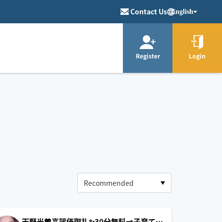
Contact Us
English
Register
Login
天野光💖高評価御礼✨30分無料→子育て応