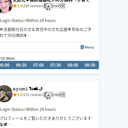
援＆京都駅付近💕
5.0
(288 reviews)
シルバー
Login Status:
Within 24 hours
🌟京都駅付近の方＆育児中の方を応援🌟早めのご予
約で30分無料❣️
初めまして。指圧と整体とリバースエイジング(若返
り)が得意なエステティシャンです♪有名人も通われ
Menu
る会員制サロンにスカウトされ、勤めておりまし
/10 (Mon)
た。大阪府個人ランキング上位実績あり。有名５つ
06:00
17:30
06:30
18:00
07:00
18:30
07:30
19:00
08:00
19:30
08:30
09:00
09:3
星ホテルのサロン勤務(60分・22,000円〜)
高級サロンの癒しを
ホググだけの特別価格💖にてお氣軽にご体感くださ
い🌟
𝚊𝚢𝚞𝚖𝚒 🐑🛋️🌙
5.0
(135 reviews)
シルバー
Login Status:
Within 24 hours
プロフィールをご覧いただきありがとうございます
🪴🕊️