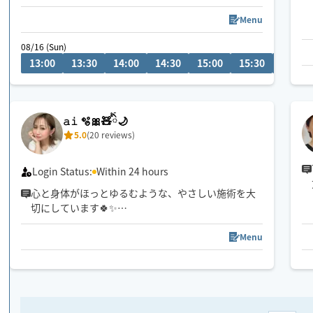
★天候や交通事情、現在地によってお断りする場合
もございます
Menu
★施術中や移動中等は予約の確認を時間内にできな
08/16 (Sun)
い場合がございます
13:00
13:30
14:00
14:30
15:00
15:30
16:00
🌸原付の駐輪スペースがございましたらお知らせい
ただけますと助かります
𝚊𝚒 🫧🎀🧸ིྀ🌙
【移動範囲】
5.0
(20 reviews)
大津市(近江神宮〜瀬田・南郷)
草津市
京都市(北/北大路、西/西大路、南/十条)多少融通き
Login Status:
Within 24 hours
きます
心と身体がほっとゆるむような、やさしい施術を大
切にしています🍀✨
強さ調整も遠慮なくお伝えくださいね☺️
スケジュール以外でご希望の方は一度チャットでご
Menu
連絡下さい🧸ིྀ