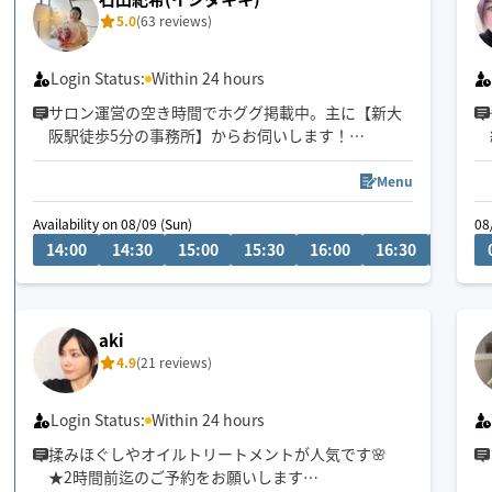
5.0
(63 reviews)
Login Status:
Within 24 hours
サロン運営の空き時間でホググ掲載中。主に【新大
阪駅徒歩5分の事務所】からお伺いします！
《8/20〜22東京》
Menu
《8/24.25名古屋・三重》
Availability on 08/09 (Sun)
08
《愛媛》
14:00
14:30
15:00
15:30
16:00
16:30
17:00
拠点を移動して活動しているため、各エリアの稼働
状況は当日のカレンダーをご確認ください。事前の
お問い合わせ歓迎です！
aki
4.9
(21 reviews)
​🎁 平日16時まで限定：30分延長無料！
Login Status:
Within 24 hours
揉みほぐしやオイルトリートメントが人気です🌸
★2時間前迄のご予約をお願いします