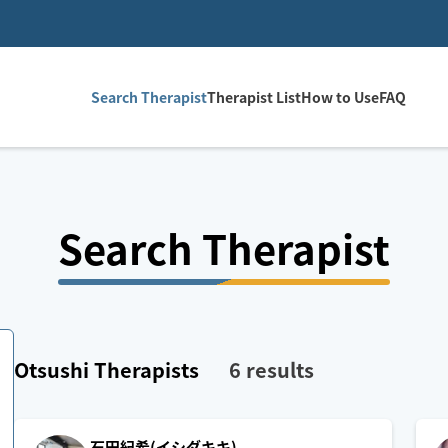
Search Therapist
Therapist List
How to Use
FAQ
Search Therapist
Otsushi
Therapists
6
results
石田紀希(イシダキキ)