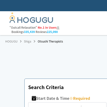
"Outcall Relaxation"
No.1 in Users
※
Bookings
335,439
Reviews
225,090
HOGUGU
Shiga
Otsushi Therapists
Search Criteria
Start Date & Time
※
Required