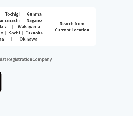
Tochigi
Gunma
amanashi
Nagano
Search from
Nara
Wakayama
Current Location
me
Kochi
Fukuoka
ma
Okinawa
ist Registration
Company