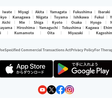
Iwate
Miyagi
Akita
Yamagata
Fukushima
Ibaraki
okyo
Kanagawa
Niigata
Toyama
Ishikawa
Fukui
Y
Aichi
Mie
Shiga
Kyoto
Osaka
Hyogo
kayama
Hiroshima
Yamaguchi
Tokushima
Kagawa
Ehi
i
Kumamoto
Oita
Miyazaki
Kagoshi
Use
Specified Commercial Transactions Act
Privacy Policy
For Therap