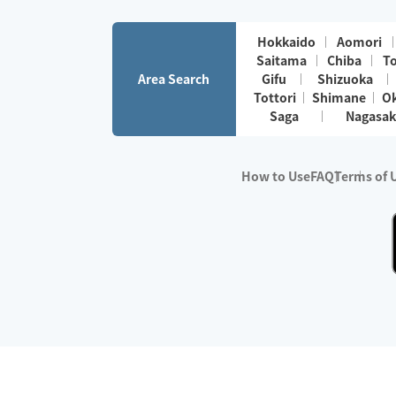
Hokkaido
Aomori
Saitama
Chiba
T
Area Search
Gifu
Shizuoka
Tottori
Shimane
O
Saga
Nagasak
How to Use
FAQ
Terms of 
※No.1 in Users