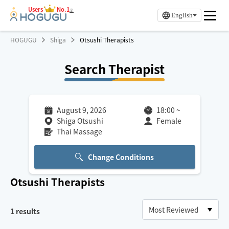
Users
No.1
※
English
HOGUGU
Shiga
Otsushi Therapists
Search Therapist
August 9, 2026
18:00
~
Shiga Otsushi
Female
Thai Massage
Change Conditions
Otsushi
Therapists
1
results