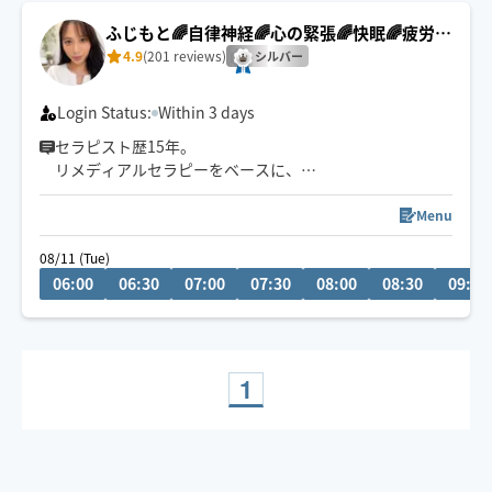
ふじもと🌈自律神経🌈心の緊張🌈快眠🌈疲労回
復
4.9
(201 reviews)
シルバー
Login Status:
Within 3 days
セラピスト歴15年。
リメディアルセラピーをベースに、
身体の深部からゆるめながら
自律神経・心の緊張にもアプローチします。
Menu
やさしくしっかり効く💪
08/11 (Tue)
ただ疲れを取るだけじゃなく、
06:00
06:30
07:00
07:30
08:00
08:30
09:00
「力を抜く感覚」を思い出す時間を。
仕事を頑張りたいのに、
なぜかうまく力が入らない方へ。
本来のパフォーマンスに戻るお手伝いをしています。
1
🌟身体を見極めた施術を心掛け、
同業セラピストからもご指名頂いてます。