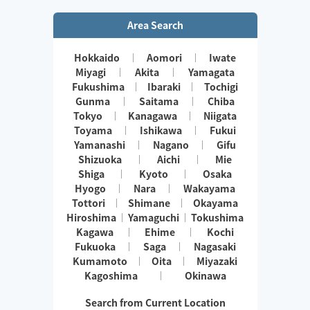
Area Search
Hokkaido
Aomori
Iwate
Miyagi
Akita
Yamagata
Fukushima
Ibaraki
Tochigi
Gunma
Saitama
Chiba
Tokyo
Kanagawa
Niigata
Toyama
Ishikawa
Fukui
Yamanashi
Nagano
Gifu
Shizuoka
Aichi
Mie
Shiga
Kyoto
Osaka
Hyogo
Nara
Wakayama
Tottori
Shimane
Okayama
Hiroshima
Yamaguchi
Tokushima
Kagawa
Ehime
Kochi
Fukuoka
Saga
Nagasaki
Kumamoto
Oita
Miyazaki
Kagoshima
Okinawa
Search from Current Location