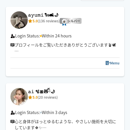
𝚊𝚢𝚞𝚖𝚒 🐑🛋️🌙
5.0
(136 reviews)
シルバー
Login Status:
Within 24 hours
プロフィールをご覧いただきありがとうございます🪴🕊️
お客様の日頃のお疲れに
癒しをお届けできるセラピストでありたいと
Menu
心がけております☺️
予約枠が閉じている場合でも
解放できる可能性がございますので
𝚊𝚒 🫧🎀🧸ིྀ🌙
ご予約前メッセージを通して
5.0
(20 reviews)
お気軽に日時をご相談ください🐑🤍
⚠️メッセージは日時のご相談のみ返信させていただま
す。(◯日◯時〜◯◯周辺)とメッセージいただけると
Login Status:
Within 3 days
スムーズです😌
心と身体がほっとゆるむような、やさしい施術を大切に
しています🍀✨