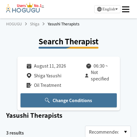
Users
No.1
※
English
HOGUGU
Shiga
Yasushi Therapists
Search Therapist
August 11, 2026
06:30
~
Not
Shiga Yasushi
specified
Oil Treatment
Change Conditions
Yasushi
Therapists
3
results