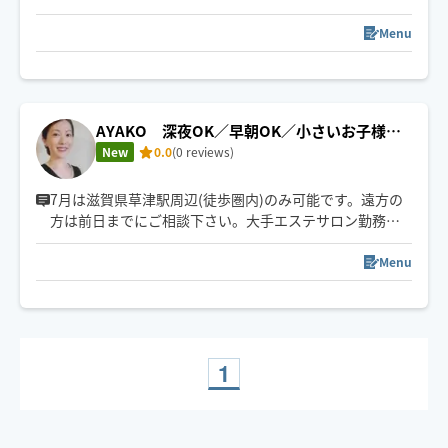
強さ調整も遠慮なくお伝えくださいね☺️
スケジュール以外でご希望の方は一度チャットでご連絡
Menu
下さい🧸ིྀ
AYAKO 深夜OK／早朝OK／小さいお子様の
いる方大歓迎
New
0.0
(0 reviews)
7月は滋賀県草津駅周辺(徒歩圏内)のみ可能です。遠方の
方は前日までにご相談下さい。大手エステサロン勤務後
独立。セラピスト20年。産後小さなお子様がいてサロン
に足を運べない方、介護や病気などで外出できない方、
Menu
出張やご旅行のお疲れを癒したい方、色々な方にお役に
たてるようHOGUGUに登録しました。一人一人寄り添っ
た施術をお約束♪18:00以降草津駅周辺ボストンホテル、
エストピアホテルへ出張可能です。
1