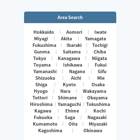
Area Search
Hokkaido
Aomori
Iwate
Miyagi
Akita
Yamagata
Fukushima
Ibaraki
Tochigi
Gunma
Saitama
Chiba
Tokyo
Kanagawa
Niigata
Toyama
Ishikawa
Fukui
Yamanashi
Nagano
Gifu
Shizuoka
Aichi
Mie
Shiga
Kyoto
Osaka
Hyogo
Nara
Wakayama
Tottori
Shimane
Okayama
Hiroshima
Yamaguchi
Tokushima
Kagawa
Ehime
Kochi
Fukuoka
Saga
Nagasaki
Kumamoto
Oita
Miyazaki
Kagoshima
Okinawa