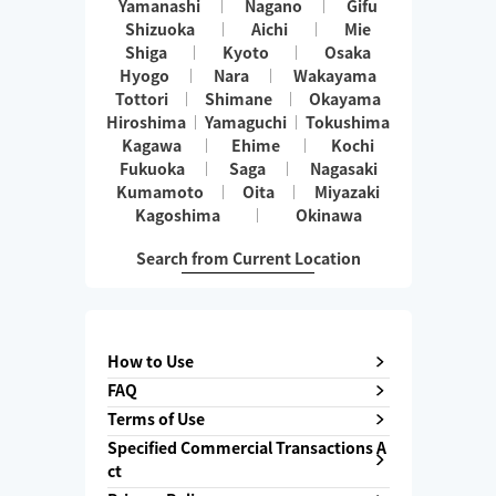
Yamanashi
Nagano
Gifu
Shizuoka
Aichi
Mie
Shiga
Kyoto
Osaka
Hyogo
Nara
Wakayama
Tottori
Shimane
Okayama
Hiroshima
Yamaguchi
Tokushima
Kagawa
Ehime
Kochi
Fukuoka
Saga
Nagasaki
Kumamoto
Oita
Miyazaki
Kagoshima
Okinawa
Search from Current Location
How to Use
FAQ
Terms of Use
Specified Commercial Transactions A
ct