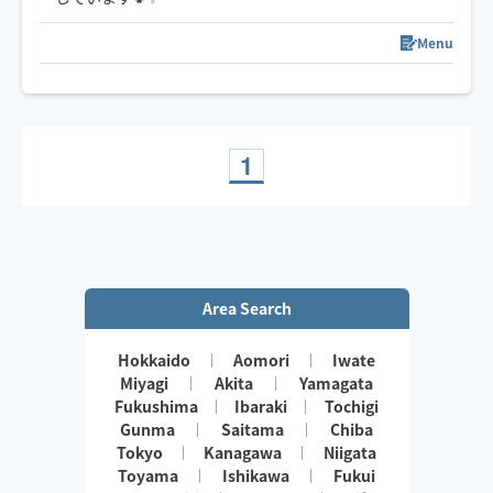
強さ調整も遠慮なくお伝えくださいね☺️
スケジュール以外でご希望の方は一度チャットでご連絡
Menu
下さい🧸ིྀ
1
Area Search
Hokkaido
Aomori
Iwate
Miyagi
Akita
Yamagata
Fukushima
Ibaraki
Tochigi
Gunma
Saitama
Chiba
Tokyo
Kanagawa
Niigata
Toyama
Ishikawa
Fukui