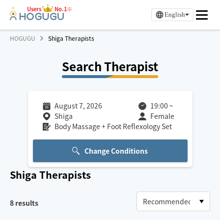
Users
No.1※
English
HOGUGU
Shiga Therapists
Search Therapist
August 7, 2026
19:00
~
Shiga
Female
Body Massage + Foot Reflexology Set
Change Conditions
Shiga
Therapists
8
results