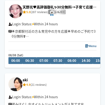
天野光💖高評価御礼✨30分無料→子育て応援＆
京都駅付近💕
5.0
(287 reviews)
シルバー
Login Status:
Within 24 hours
🌟京都駅付近の方＆育児中の方を応援🌟早めのご予約で3
0分無料❣️
初めまして。指圧と整体とリバースエイジング(若返り)が
得意なエステティシャンです♪有名人も通われる会員制
Menu
サロンにスカウトされ、勤めておりました。大阪府個人
08/08 (Sat)
ランキング上位実績あり。有名５つ星ホテルのサロン勤
06:00
06:30
07:00
07:30
08:00
14:30
15:00
務(60分・22,000円〜)
高級サロンの癒しを
ホググだけの特別価格💖にてお氣軽にご体感ください🌟
aki
4.9
(21 reviews)
Login Status:
Within 24 hours
揉みほぐしやオイルトリートメントが人気です🌸