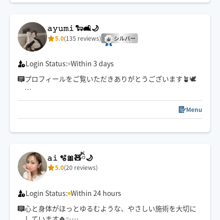
また会えるのを楽しみにしています🍀
𝚊𝚢𝚞𝚖𝚒 🐑🛋️🌙
5.0
(135 reviews)
シルバー
Login Status:
Within 3 days
プロフィールをご覧いただきありがとうございます🪴🕊️
お客様の日頃のお疲れに
癒しをお届けできるセラピストでありたいと
Menu
心がけております☺️
予約枠が閉じている場合でも
解放できる可能性がございますので
𝚊𝚒 🫧🎀🧸ིྀ🌙
ご予約前メッセージを通して
5.0
(20 reviews)
お気軽に日時をご相談ください🐑🤍
⚠️メッセージは日時のご相談のみ返信させていただま
す。(◯日◯時〜◯◯周辺)とメッセージいただけると
Login Status:
Within 24 hours
スムーズです😌
心と身体がほっとゆるむような、やさしい施術を大切に
しています🍀✨