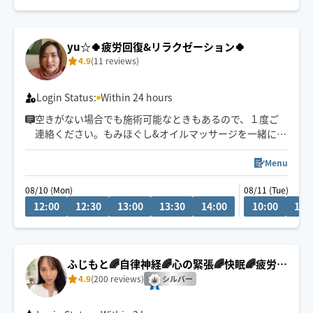
『じっくり・ねっとり』が特徴なバリニーズトリートメ
ント🪷
ココでしか受けれないトリートメントをお客様一人一人
yu☆🍀疲労回復&リラクゼーション🍀
に合わせた手技で癒します👐
4.9
(11 reviews)
もちろん男性、外国の方も大歓迎です✨
🚗県外のお客様は高速代別途頂いております。
Login Status:
Within 24 hours
空きがない場合でも施術可能なときもあるので、１度ご
連絡ください。もみほぐし&オイルマッサージを一緒にさ
れるとコリも浮腫みもとれてスッキリするのでオススメ
ですよ～(^-^)/１人１人に寄り添う施術を心掛けていま
Menu
す。宜しくお願いいたします！県外の方は高速代別途い
08/10 (Mon)
08/11 (Tue)
ただいております。新規のお客様は県内最終受付22時、
12:00
12:30
13:00
13:30
14:00
10:00
10:
県外21時まで。リピート様はなるべくご希望沿えるよう
に勤めます。できる限りになります。
ふじもと🌈自律神経🌈心の緊張🌈快眠🌈疲労回
復
4.9
(200 reviews)
シルバー