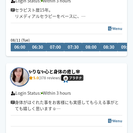
Login Status:
Within 3 hours
セラピスト歴15年。
リメディアルセラピーをベースに、
身体の深部からゆるめながら
自律神経・心の緊張にもアプローチします。
Menu
やさしくしっかり効く💪
08/11 (Tue)
ただ疲れを取るだけじゃなく、
06:00
06:30
07:00
07:30
08:00
08:30
09:00
「力を抜く感覚」を思い出す時間を。
仕事を頑張りたいのに、
なぜかうまく力が入らない方へ。
✨りな✨心と身体の癒し️🌸
本来のパフォーマンスに戻るお手伝いをしています。
5.0
(378 reviews)
プラチナ
🌟身体を見極めた施術を心掛け、
同業セラピストからもご指名頂いてます。
Login Status:
Within 3 hours
身体がほぐれた事をお客様にも実感してもらえる事がと
ても嬉しく思います☺️
凝っている所を詳しく教えてくださりありがとうござい
ます🙇‍♀️
Menu
とても励みになるレビューもありがとうございます🥹✨️