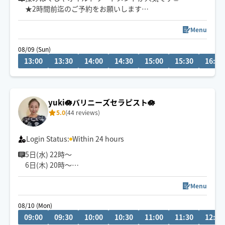
★2時間前迄のご予約をお願いします
★天候や交通事情、現在地によってお断りする場合もご
ざいます
Menu
★施術中や移動中等は予約の確認を時間内にできない場
08/09 (Sun)
合がございます
13:00
13:30
14:00
14:30
15:00
15:30
16:00
🌸原付の駐輪スペースがございましたらお知らせいただ
けますと助かります
yuki🪷バリニーズセラピスト🪷
【移動範囲】
5.0
(44 reviews)
大津市(近江神宮〜瀬田・南郷)
草津市
京都市(北/北大路、西/西大路、南/十条)多少融通ききます
Login Status:
Within 24 hours
5日(水) 22時〜
6日(木) 20時〜
空きございます。
空いてないお日にち、お時間でもメッセージ頂けますと
Menu
調整できる場合もあります✨
08/10 (Mon)
お気軽にメッセージください🎀
09:00
09:30
10:00
10:30
11:00
11:30
12:00