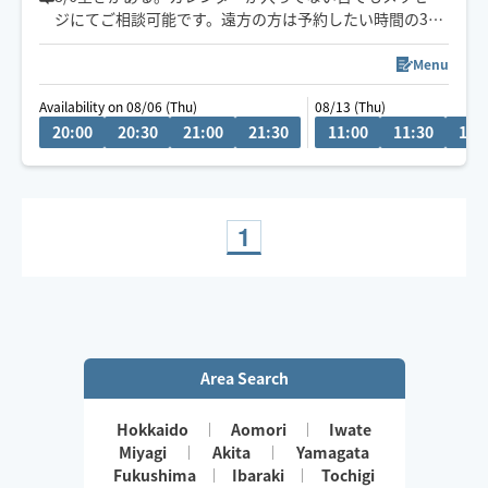
ジにてご相談可能です。遠方の方は予約したい時間の3時
間前に県内の方は2時間前にリクエストお願いします。月
によって活動エリアが異なりますので、あらかじめご確
Menu
認の上リクエストをお願いいたします。
Availability on 08/06 (Thu)
08/13 (Thu)
施術中にスマートフォンを閲覧はご遠慮ください。
20:00
20:30
21:00
21:30
11:00
11:30
12:
お客様の要望を聞きながら、最善に目指します。
1
Area Search
Hokkaido
Aomori
Iwate
Miyagi
Akita
Yamagata
Fukushima
Ibaraki
Tochigi