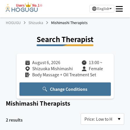
Users
No.1※
English
HOGUGU
Shizuoka
Mishimashi Therapists
Search Therapist
August 6, 2026
13:00
~
Shizuoka Mishimashi
Female
Body Massage + Oil Treatment Set
Change Conditions
Mishimashi
Therapists
2
results