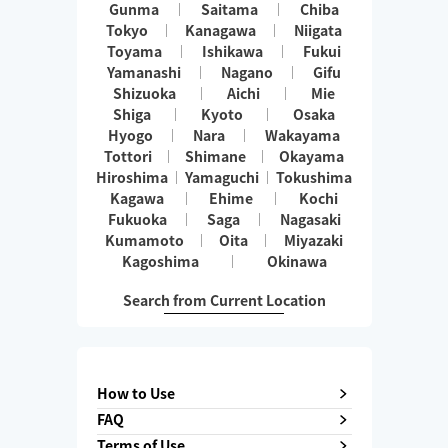
Gunma
Saitama
Chiba
Tokyo
Kanagawa
Niigata
Toyama
Ishikawa
Fukui
Yamanashi
Nagano
Gifu
Shizuoka
Aichi
Mie
Shiga
Kyoto
Osaka
Hyogo
Nara
Wakayama
Tottori
Shimane
Okayama
Hiroshima
Yamaguchi
Tokushima
Kagawa
Ehime
Kochi
Fukuoka
Saga
Nagasaki
Kumamoto
Oita
Miyazaki
Kagoshima
Okinawa
Search from Current Location
How to Use
FAQ
Terms of Use