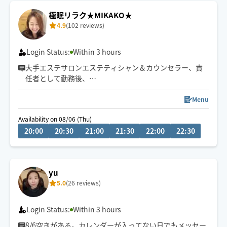
極眠リラク★MIKAKO★
4.9
(102 reviews)
Login Status:
Within 3 hours
大手エステサロンエステティシャン＆カウンセラー、責
任者として勤務後、
プロスポーツ選手対応の一流トレーナー直伝のボディケ
Menu
ア、 さらにタイ本国認定のタイ古式マッサージを取得⭐
Availability on 08/06 (Thu)
20:00
20:30
21:00
21:30
22:00
22:30
キャリアを活かし、癒やしケア、全力の筋肉ケア、豊富な
施術で至福なひとときのお手伝いをさせて頂きます😊
yu
対応エリア広範囲の為、ご希望お時間内に到着出来ない
5.0
(26 reviews)
場合がございます。その際は事前にご相談させて頂きま
す。
Login Status:
Within 3 hours
8/6空きがある。カレンダーが入ってない日でもメッセー