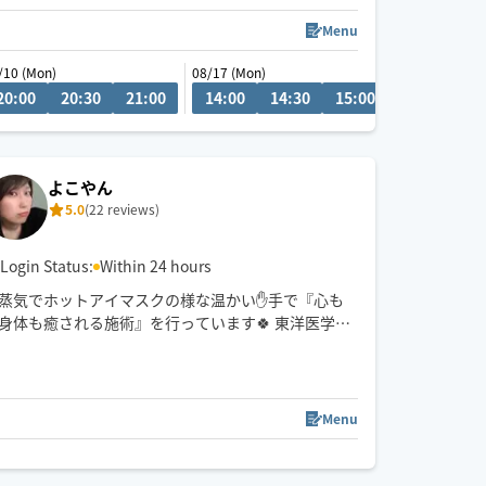
∞タイ式おススメです♡
Menu
/10 (Mon)
08/17 (Mon)
20:00
17:00
20:30
21:00
14:00
14:30
15:00
15:30
16
よこやん
5.0
(22 reviews)
Login Status:
Within 24 hours
蒸気でホットアイマスクの様な温かい✋手で『心も
身体も癒される施術』を行っています🍀 東洋医学で
ある｢ツボ｣を使い、滞っていた身体から全身に血が
巡って温かくなる感覚を是非味わってみてください
😊✨
Menu
0
01:00
21:30
22:00
22:30
23:00
移動は🚗車で向かいますので、藤枝市外も対応可能
です👍🏻✨️