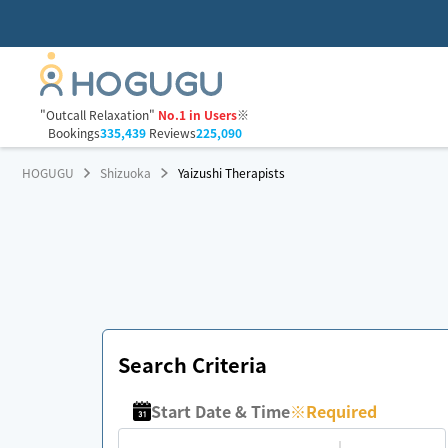
"Outcall Relaxation"
No.1 in Users
※
Bookings
335,439
Reviews
225,090
HOGUGU
Shizuoka
Yaizushi Therapists
Search Criteria
Start Date & Time
※
Required