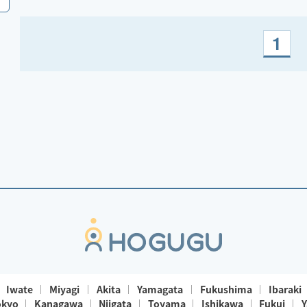
1
Iwate
Miyagi
Akita
Yamagata
Fukushima
Ibaraki
okyo
Kanagawa
Niigata
Toyama
Ishikawa
Fukui
Y