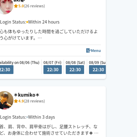
5.0
(26 reviews)
Login Status:
Within 24 hours
心も体もゆったりした時間を過ごしていただけるよ
う心がけています。
※タイミングにより携帯を確認できない事がござい
ますので、事前にメッセージでお問い合わせ頂ける
Menu
と助かります。
ailability on 08/06 (Thu)
08/07 (Fri)
08/07 (Fri)
08/08 (Sat)
08/09 (Sun)
08/10 (Mon)
※移動時間の関係で、小田原方面・静岡市方面は120
22:30
00:00
00:30
10:00
22:30
10:30
22:30
11:00
22:30
13:00
1
分コース〜・横浜駅周辺は150分コース〜のご案内に
なります。
※22時以降は状況により対応可能ですが、
沼津・三島・御殿場のみの対応となります。
＊kumiko＊
お気軽にご相談下さい^_^
4.9
(28 reviews)
Login Status:
Within 3 days
首、肩、背中、肩甲骨はがし、足腰ストレッチ、な
ど、お身体に合わせて施術させていただきます🍀