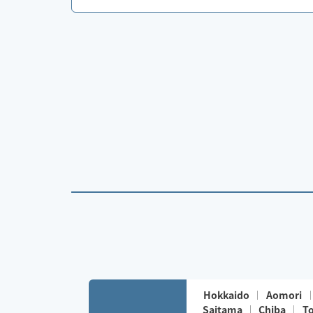
Hokkaido
Aomori
Saitama
Chiba
T