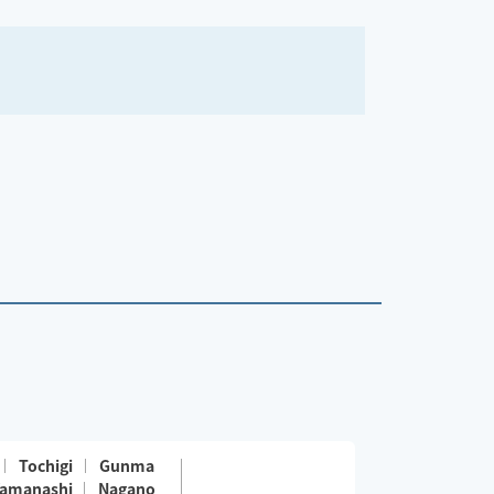
【お願い】マッチング前に必ず‼️｢チャットで連絡｣さ
せて頂き場所の確認をしますので、そちらに返信頂
きます様宜しくお願いします🙏
Tochigi
Gunma
amanashi
Nagano