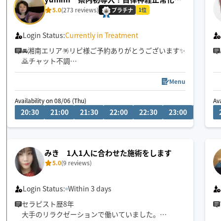
術
5.0
(273 reviews)
プラチナ
1位
Login Status:
Currently in Treatment
🚘湘南エリア🪅リピ様ご予約ありがとうございます✨
🙇チャット不調
🎺❇️疲れが取れない❇️不眠症❇️首肩痛❇️酷い腰痛❇️や
る気減退❇️何となく不調等お悩みの方へ🎵施術歴20
Menu
年の経験と実績をもとに〜
Availability on 08/06 (Thu)
Av
20:30
21:00
21:30
22:00
22:30
23:00
23:30
貴方様のお身体の不調不安解消アシストにお役立て
いただきたく存じます
〜あらゆる手技を駆使した施術〜
通常のもみほぐしを超える【超もみほぐし✨】是非
みき 1人1人に合わせた施術をします
ご体感ください💫東京出張８月8.9.24日
5.0
(9 reviews)
Login Status:
Within 3 days
セラピスト歴8年
大手のリラクゼーションで働いていました。