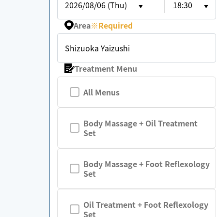
2026/08/06 (Thu)
18:30
Area
※
Required
Shizuoka Yaizushi
Treatment Menu
All Menus
Body Massage + Oil Treatment
Set
Body Massage + Foot Reflexology
Set
Oil Treatment + Foot Reflexology
Set