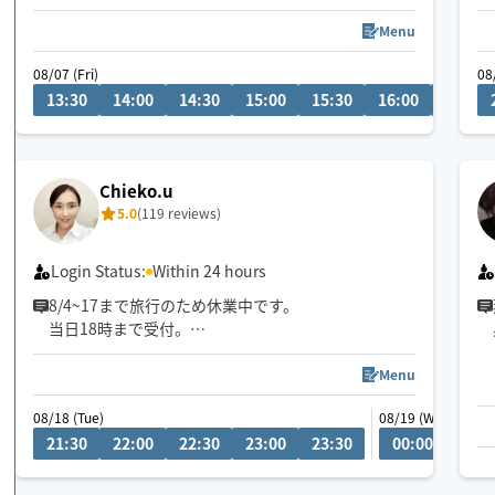
フェイシャルやエステの経験もあります。
Menu
足ツボが得意で、痛気持ちいい力加減で丁寧にツボ
08/07 (Fri)
08
を刺激していきます！
13:30
14:00
14:30
15:00
15:30
16:00
16:30
※ベットの持ち込みはございません。施術場所のご
準備をお願い致します
Chieko.u
公共交通機関で移動になるので場所によってお伺い
5.0
(119 reviews)
が難しい場合もございます
富士市・焼津市へのお伺いは前日までのご予約をお
Login Status:
Within 24 hours
願いします
8/4~17まで旅行のため休業中です。
当日18時まで受付。
心身共に癒されたい方専門！開始早々眠りについて
しまう方続出中！極上の快眠に導きます！目覚めは
Menu
スッキリ！
08/18 (Tue)
08/19 (Wed)
口下手ですが、お身体との会話は得意です(笑)お客様
21:30
22:00
22:30
23:00
23:30
00:00
00:3
のお身体の状態に寄り添いながら施術致します。
フェイシャルエステ希望の方も、歓迎します！