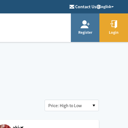
Contact Us
English
Register
Login
aki🌿