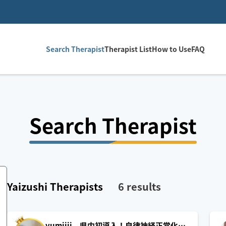
Search Therapist
Therapist List
How to Use
FAQ
Search Therapist
Yaizushi
Therapists
6
results
yumiiii 県内初導入！自律神経正常化施