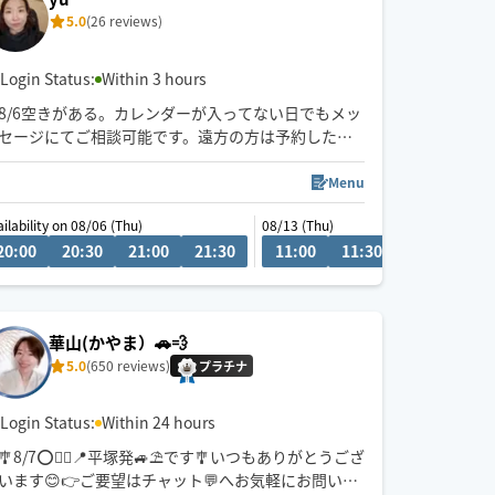
5.0
(26 reviews)
Login Status:
Within 3 hours
8/6空きがある。カレンダーが入ってない日でもメッ
セージにてご相談可能です。遠方の方は予約したい
時間の3時間前に県内の方は2時間前にリクエストお
願いします。月によって活動エリアが異なりますの
Menu
で、あらかじめご確認の上リクエストをお願いいた
ailability on 08/06 (Thu)
08/13 (Thu)
します。
20:00
17:30
20:30
18:00
21:00
18:30
21:30
19:00
11:00
19:30
11:30
12:00
12
施術中にスマートフォンを閲覧はご遠慮ください。
お客様の要望を聞きながら、最善に目指します。
華山(かやま）🚗💨
5.0
(650 reviews)
プラチナ
Login Status:
Within 24 hours
🎐8/7⭕️🙆‍♀️📍平塚発🚙⛱️です🎐いつもありがとうござ
います😊👉ご要望はチャット💬へお気軽にお問い合