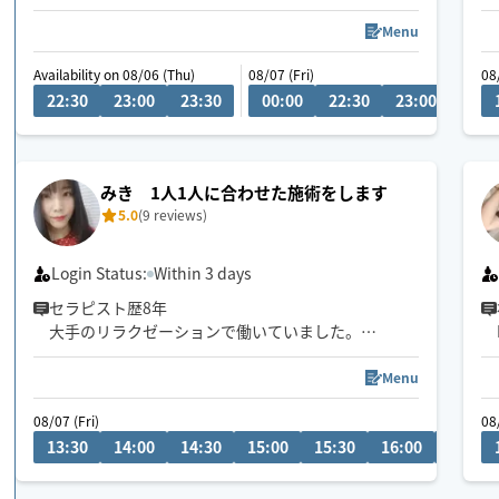
※タイミングにより携帯を確認できない事がござい
ますので、事前にメッセージでお問い合わせ頂ける
Menu
と助かります。
Availability on 08/06 (Thu)
08/07 (Fri)
08
※移動時間の関係で、小田原方面・静岡市方面は120
22:30
23:00
23:30
00:00
22:30
23:00
23:3
分コース〜・横浜駅周辺は150分コース〜のご案内に
なります。
※22時以降は状況により対応可能ですが、
沼津・三島・御殿場のみの対応となります。
みき 1人1人に合わせた施術をします
お気軽にご相談下さい^_^
5.0
(9 reviews)
Login Status:
Within 3 days
セラピスト歴8年
大手のリラクゼーションで働いていました。
フェイシャルやエステの経験もあります。
Menu
足ツボが得意で、痛気持ちいい力加減で丁寧にツボ
08/07 (Fri)
08
を刺激していきます！
13:30
14:00
14:30
15:00
15:30
16:00
16:30
※ベットの持ち込みはございません。施術場所のご
準備をお願い致します