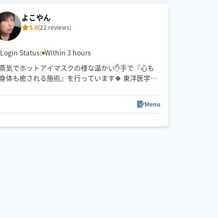
公共交通機関でのご移動となりますので駅近でのご
よこやん
利用をお願い致します🙇‍♀️
5.0
(22 reviews)
Login Status:
Within 3 hours
蒸気でホットアイマスクの様な温かい✋手で『心も
身体も癒される施術』を行っています🍀 東洋医学で
ある｢ツボ｣を使い、滞っていた身体から全身に血が
巡って温かくなる感覚を是非味わってみてください
Menu
😊✨
0
01:00
21:30
22:00
22:30
23:00
移動は🚗車で向かいますので、藤枝市外も対応可能
です👍🏻✨️
【お願い】マッチング前に必ず‼️｢チャットで連絡｣さ
せて頂き場所の確認をしますので、そちらに返信頂
きます様宜しくお願いします🙏