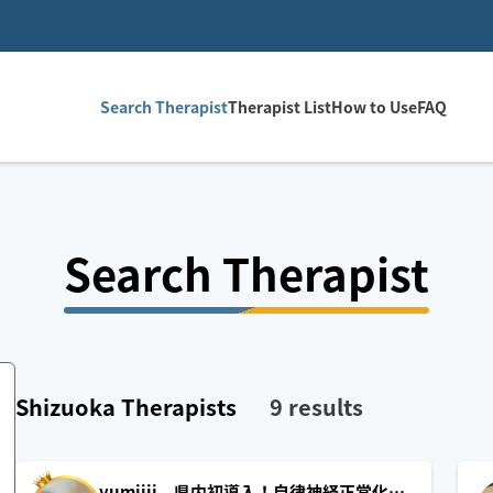
Search Therapist
Therapist List
How to Use
FAQ
Search Therapist
Shizuoka
Therapists
9
results
yumiiii 県内初導入！自律神経正常化施