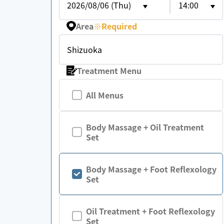
2026/08/06 (Thu)
14:00
Area
※
Required
Shizuoka
Treatment Menu
All Menus
Body Massage + Oil Treatment
Set
Body Massage + Foot Reflexology
Set
Oil Treatment + Foot Reflexology
Set