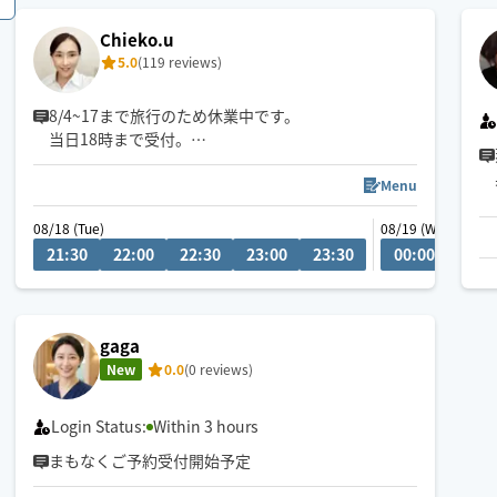
Chieko.u
公共交通機関で移動になるので場所によってお伺い
5.0
(119 reviews)
が難しい場合もございます
富士市・焼津市へのお伺いは前日までのご予約をお
8/4~17まで旅行のため休業中です。
願いします
当日18時まで受付。
心身共に癒されたい方専門！開始早々眠りについて
しまう方続出中！極上の快眠に導きます！目覚めは
Menu
スッキリ！
08/18 (Tue)
08/19 (Wed)
口下手ですが、お身体との会話は得意です(笑)お客様
21:30
22:00
22:30
23:00
23:30
00:00
00:3
のお身体の状態に寄り添いながら施術致します。
フェイシャルエステ希望の方も、歓迎します！
gaga
New
0.0
(0 reviews)
Login Status:
Within 3 hours
まもなくご予約受付開始予定