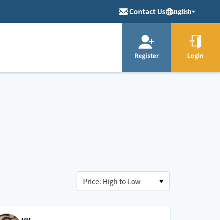
Contact Us
English
Register
Login
yu