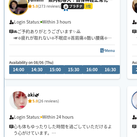
術
5.0
(273 reviews)
プラチナ
1位
Login Status:
Within 3 hours
🚘ご予約ありがとうございます✨🙇
🎺❇️疲れが取れない❇️不眠症❇️首肩痛❇️酷い腰痛❇️や
る気減退❇️何となく不調等お悩みの方へ🎵施術歴20
年の経験と実績をもとに〜
Menu
Availability on 08/06 (Thu)
Av
貴方様のお身体の不調不安解消アシストにお役立て
14:00
14:30
15:00
15:30
16:00
16:30
17:00
いただきたく存じます
〜あらゆる手技を駆使した施術〜
通常のもみほぐしを超える【超もみほぐし✨】是非
ご体感ください💫東京出張８月8.9.24日
aki🌿
5.0
(26 reviews)
Login Status:
Within 24 hours
心も体もゆったりした時間を過ごしていただけるよ
う心がけています。