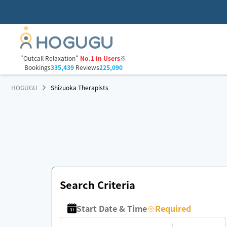
"Outcall Relaxation"
No.1 in Users
※
Bookings
335,439
Reviews
225,090
HOGUGU
Shizuoka Therapists
Search Criteria
Start Date & Time
※
Required