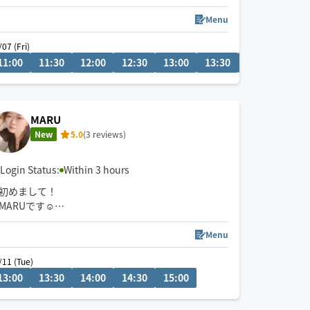
わせ下さい😌
⚠️駐車場🅿️の有無をご連絡いただけますと助かりま
Menu
す🙇‍♀️
/07 (Fri)
08/08 (Sat)
0
11:00
00:00
11:30
00:30
12:00
22:30
12:30
23:00
13:00
23:30
13:30
14:00
14:3
MARU
New
5.0
(3 reviews)
Login Status:
Within 3 hours
初めまして！
MARUです☺️
一生懸命、癒しを提供させて頂きます！
Menu
/11 (Tue)
13:00
17:00
13:30
14:00
14:30
15:00
ご移動にお時間を頂く可能性が高いので、2時間前に
はご予約頂けると幸いです。