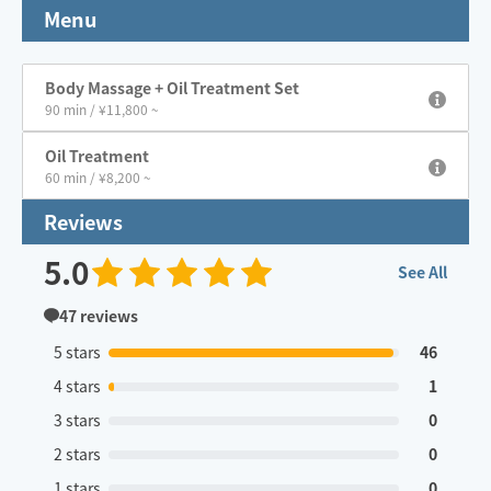
Menu
Body Massage + Oil Treatment Set
90 min / ¥11,800 ~
Oil Treatment
60 min / ¥8,200 ~
Reviews
5.0
See All
47
reviews
5 stars
46
4 stars
1
3 stars
0
2 stars
0
1 stars
0