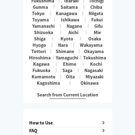
Fukushima
Ibaraki
Tochigi
Gunma
Saitama
Chiba
Tokyo
Kanagawa
Niigata
Toyama
Ishikawa
Fukui
Yamanashi
Nagano
Gifu
Shizuoka
Aichi
Mie
Shiga
Kyoto
Osaka
Hyogo
Nara
Wakayama
Tottori
Shimane
Okayama
Hiroshima
Yamaguchi
Tokushima
Kagawa
Ehime
Kochi
Fukuoka
Saga
Nagasaki
Kumamoto
Oita
Miyazaki
Kagoshima
Okinawa
Search from Current Location
How to Use
FAQ