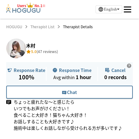
Users
No.1※
English
HOGUGU
Therapist List
Therapist Details
木村
5.0
(47 reviews)
Response Time
Cancel
Response Rate
100%
1 hour
0
records
Avg within
Chat
ちょっと疲れたな〜と感じたら
いつでもお声がけください！
食べること大好き！猫ちゃん大好き！
お話しすることも大好きです♪
施術中は楽しくお話しながら受けられる方が多いです♪