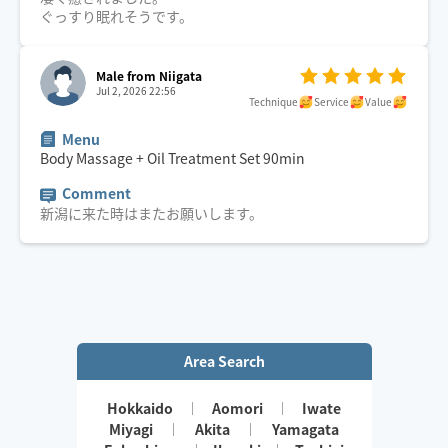
ぐっすり眠れそうです。
Male from Niigata
Jul 2, 2026 22:56
Technique
Service
Value
Menu
Body Massage + Oil Treatment Set
90
min
Comment
新潟に来た時はまたお願いします。
Area Search
Hokkaido
Aomori
Iwate
Miyagi
Akita
Yamagata