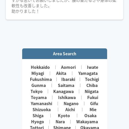
軟性も改善しました。
助かりました！
Area Search
Hokkaido
Aomori
Iwate
Miyagi
Akita
Yamagata
Fukushima
Ibaraki
Tochigi
Gunma
Saitama
Chiba
Tokyo
Kanagawa
Niigata
Toyama
Ishikawa
Fukui
Yamanashi
Nagano
Gifu
Shizuoka
Aichi
Mie
Shiga
Kyoto
Osaka
Hyogo
Nara
Wakayama
Tottori
Shimane
Okayama