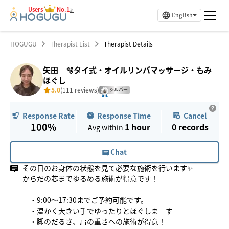
Users
No.1
※
English
HOGUGU
Therapist List
Therapist Details
矢田 🫧タイ式・オイルリンパマッサージ・もみ
ほぐし
5.0
(111 reviews)
シルバー
Response Time
Cancel
Response Rate
100%
1 hour
0
records
Avg within
Chat
その日のお身体の状態を見て必要な施術を行います✨
からだの芯までゆるめる施術が得意です！
・9:00〜17:30までご予約可能です。
・温かく大きい手でゆったりとほぐしま す
・脚のだるさ、肩の重さへの施術が得意！