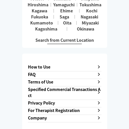
Hiroshima
Yamaguchi
Tokushima
Kagawa
Ehime
Kochi
Fukuoka
Saga
Nagasaki
Kumamoto
Oita
Miyazaki
Kagoshima
Okinawa
Search from Current Location
How to Use
FAQ
Terms of Use
Specified Commercial Transactions A
ct
Privacy Policy
For Therapist Registration
Company