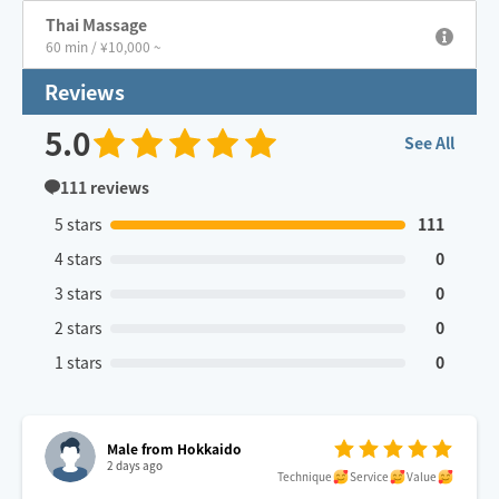
Thai Massage
60 min / ¥10,000 ~
Reviews
5.0
See All
111
reviews
5 stars
111
4 stars
0
3 stars
0
2 stars
0
1 stars
0
Male from Hokkaido
2 days ago
Technique
Service
Value