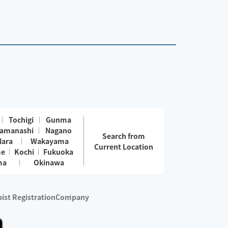
Tochigi
Gunma
amanashi
Nagano
Search from
Nara
Wakayama
Current Location
me
Kochi
Fukuoka
ma
Okinawa
ist Registration
Company