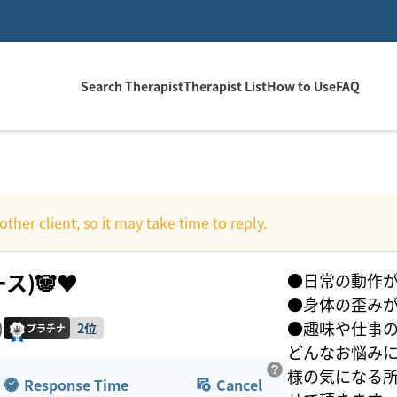
Search Therapist
Therapist List
How to Use
FAQ
other client, so it may take time to reply.
ース)🐼♥️
●日常の動作
●身体の歪み
)
●趣味や仕事
2位
プラチナ
どんなお悩み
様の気になる所
Response Time
Cancel