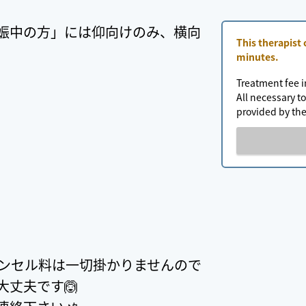
娠中の方」には仰向けのみ、横向
This therapist
minutes.
Treatment fee i
All necessary to
provided by the
ャンセル料は一切掛かりませんので
丈夫です🙆