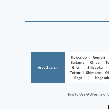
Hokkaido
Aomori
Saitama
Chiba
T
Area Search
Gifu
Shizuoka
Tottori
Shimane
O
Saga
Nagasak
How to Use
FAQ
Terms of 