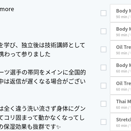
r more
Body M
90 min /
Body M
et
90 min /
を学び、独立後は技術講師として
Oil Tr
携わって参りました
t
90 min /
Body 
ーツ選手の帯同をメインに全国的
60 min /
中は返信が遅くなる場合がござい
Oil Tr
60 min /
Thai 
は全く違う洗い流さず身体にグン
60 min /
てコリ固まって動かなくなってし
Stretc
の保湿効果も抜群です✨
60 min /