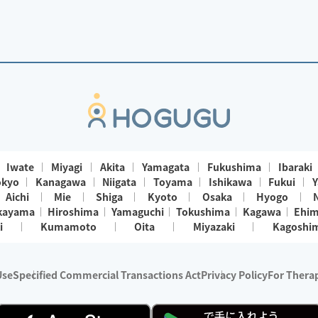
Iwate
Miyagi
Akita
Yamagata
Fukushima
Ibaraki
okyo
Kanagawa
Niigata
Toyama
Ishikawa
Fukui
Y
Aichi
Mie
Shiga
Kyoto
Osaka
Hyogo
kayama
Hiroshima
Yamaguchi
Tokushima
Kagawa
Ehi
i
Kumamoto
Oita
Miyazaki
Kagoshi
Use
Specified Commercial Transactions Act
Privacy Policy
For Therap