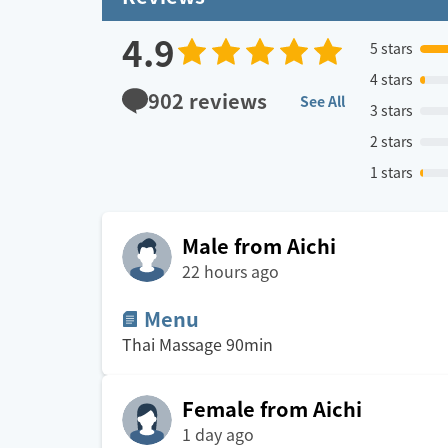
4.9
5 stars
4 stars
902
reviews
See All
3 stars
2 stars
1 stars
Male from Aichi
22 hours ago
Menu
Thai Massage
90
min
Female from Aichi
1 day ago