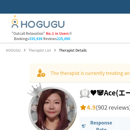
"Outcall Relaxation"
No.1 in Users
※
Bookings
335,439
Reviews
225,090
HOGUGU
Therapist List
Therapist Details
The therapist is currently treating an
♥️🐼Ace(エ
4.9
(902 reviews
Response
Rate