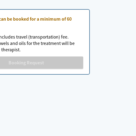
 can be booked for a minimum of 60
ncludes travel (transportation) fee.
wels and oils for the treatment will be
 therapist.
Booking Request