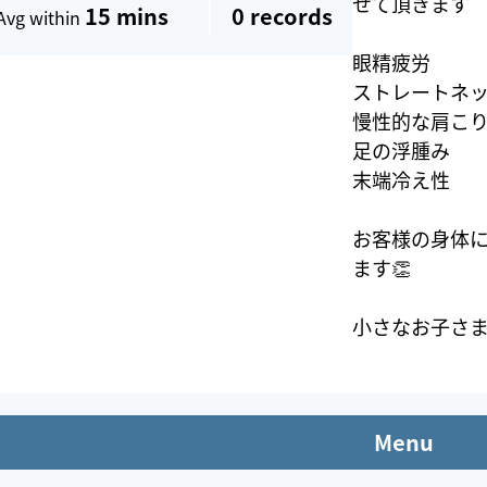
せて頂きます
15 mins
0
records
Avg within
眼精疲労
ストレートネ
慢性的な肩こ
足の浮腫み
末端冷え性
お客様の身体
ます👏
小さなお子さま
Menu