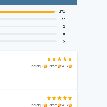
873
22
2
0
5
Technique
Service
Value
Technique
Service
Value