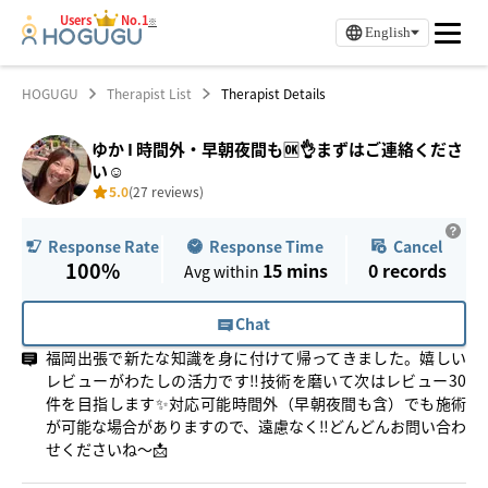
Users
No.1
※
English
HOGUGU
Therapist List
Therapist Details
ゆか I 時間外・早朝夜間も🆗👌まずはご連絡くださ
い☺️
5.0
(27 reviews)
Response Time
Cancel
Response Rate
100%
15 mins
0
records
Avg within
Chat
福岡出張で新たな知識を身に付けて帰ってきました。嬉しい
レビューがわたしの活力です‼︎技術を磨いて次はレビュー30
件を目指します✨対応可能時間外（早朝夜間も含）でも施術
が可能な場合がありますので、遠慮なく‼︎どんどんお問い合わ
せくださいね〜📩