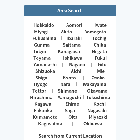
Area Search
Hokkaido
Aomori
Iwate
Miyagi
Akita
Yamagata
Fukushima
Ibaraki
Tochigi
Gunma
Saitama
Chiba
Tokyo
Kanagawa
Niigata
Toyama
Ishikawa
Fukui
Yamanashi
Nagano
Gifu
Shizuoka
Aichi
Mie
Shiga
Kyoto
Osaka
Hyogo
Nara
Wakayama
Tottori
Shimane
Okayama
Hiroshima
Yamaguchi
Tokushima
Kagawa
Ehime
Kochi
Fukuoka
Saga
Nagasaki
Kumamoto
Oita
Miyazaki
Kagoshima
Okinawa
Search from Current Location