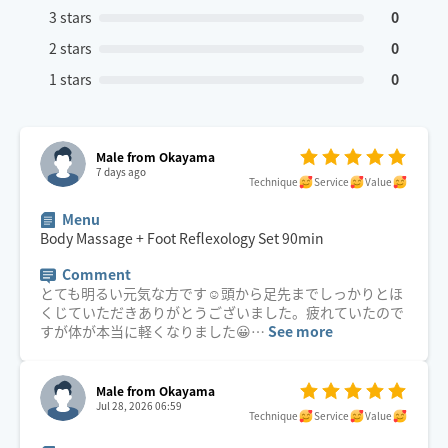
3 stars
0
2 stars
0
1 stars
0
Male from Okayama
7 days ago
Technique
Service
Value
Menu
Body Massage + Foot Reflexology Set
90
min
Comment
とても明るい元気な方です☺️頭から足先までしっかりとほ
くじていただきありがとうございました。疲れていたので
すが体が本当に軽くなりました😀
…
See more
Male from Okayama
Jul 28, 2026 06:59
Technique
Service
Value