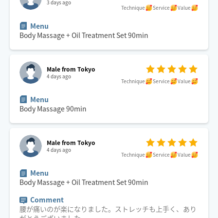
3 days ago
Technique
Service
Value
Menu
Body Massage + Oil Treatment Set
90
min
Male from Tokyo
4 days ago
Technique
Service
Value
Menu
Body Massage
90
min
Male from Tokyo
4 days ago
Technique
Service
Value
Menu
Body Massage + Oil Treatment Set
90
min
Comment
腰が痛いのが楽になりました。ストレッチも上手く、あり