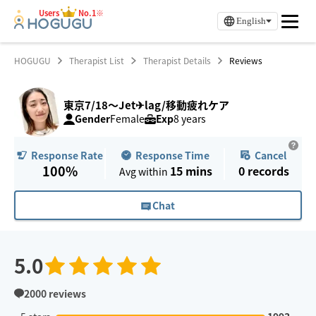
Users
No.1※
English
HOGUGU
Therapist List
Therapist Details
Reviews
東京7/18〜Jet✈︎lag/移動疲れケア
Gender
Female
Exp
8 years
Response Time
Cancel
Response Rate
100%
15 mins
0
records
Avg within
Chat
5.0
2000
reviews