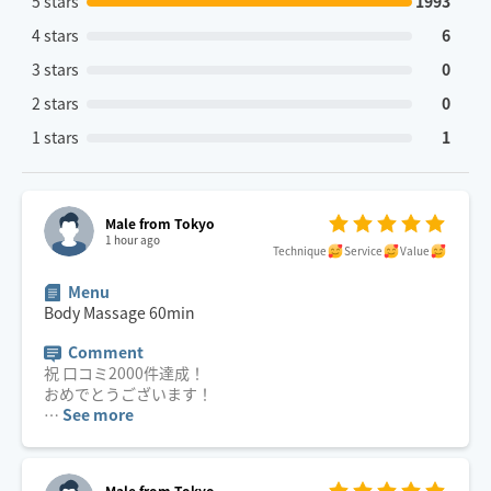
5 stars
1993
4 stars
6
3 stars
0
2 stars
0
1 stars
1
Male from Tokyo
1 hour ago
Technique
Service
Value
Menu
Body Massage
60
min
Comment
祝 口コミ2000件達成！
…
See more
Male from Tokyo