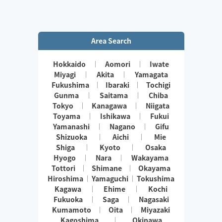
Area Search
Hokkaido
Aomori
Iwate
Miyagi
Akita
Yamagata
Fukushima
Ibaraki
Tochigi
Gunma
Saitama
Chiba
Tokyo
Kanagawa
Niigata
Toyama
Ishikawa
Fukui
Yamanashi
Nagano
Gifu
Shizuoka
Aichi
Mie
Shiga
Kyoto
Osaka
Hyogo
Nara
Wakayama
Tottori
Shimane
Okayama
Hiroshima
Yamaguchi
Tokushima
Kagawa
Ehime
Kochi
Fukuoka
Saga
Nagasaki
Kumamoto
Oita
Miyazaki
Kagoshima
Okinawa