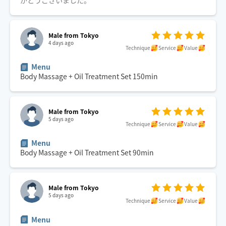
がとうございました。
Male from Tokyo
4 days ago
Technique
Service
Value
Menu
Body Massage + Oil Treatment Set
150
min
Male from Tokyo
5 days ago
Technique
Service
Value
Menu
Body Massage + Oil Treatment Set
90
min
Male from Tokyo
5 days ago
Technique
Service
Value
Menu