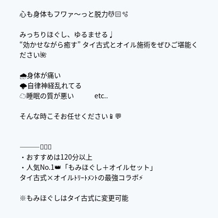
心も身体もフワァ〜っと脱力💆🏻🫧
みっちりほぐし、ゆるませる♩
“効かせながら癒す” タイ古式とオイル施術をぜひご堪能く
ださい🌺
🌧️身体が痛い
🌩️自律神経乱れてる
☁️睡眠の質が悪い etc..
そんな時こそお任せください📱💬
———✍🏻🌷
・おすすめは120分以上
・人気No.1👑「もみほぐし＋オイルセット」
タイ古式×オイルﾄﾘｰﾄﾒﾝﾄの最強コラボ⚡️
※もみほぐしはタイ古式に変更可能