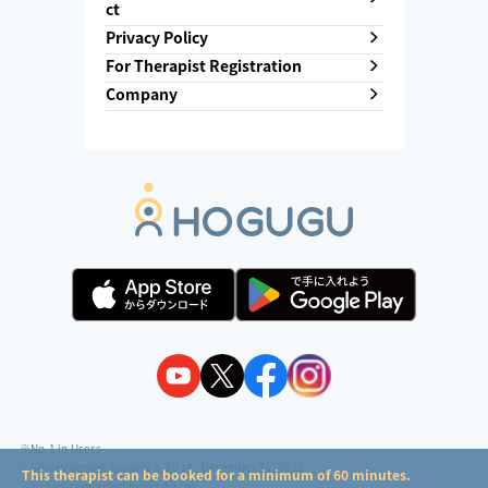
ct
Privacy Policy
For Therapist Registration
Company
※No.1 in Users
・Survey period:
January 1, 2024 - December 31, 2025
This therapist can be booked for a minimum of 60 minutes.
・Survey conducted by:
Wedia Inc.