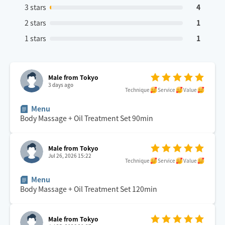
3 stars
4
2 stars
1
1 stars
1
Male from Tokyo
3 days ago
Technique
Service
Value
Menu
Body Massage + Oil Treatment Set
90
min
Male from Tokyo
Jul 26, 2026 15:22
Technique
Service
Value
Menu
Body Massage + Oil Treatment Set
120
min
Male from Tokyo