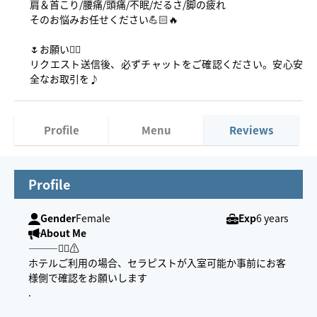
肩＆首こり/腰痛/頭痛/不眠/だるさ/脚の疲れ
そのお悩みお任せください💪🏻🔥
🌷お願い✍🏻
リクエスト送信後、必ずチャットをご確認ください。安心安
全なお取引を♪
Profile
Menu
Reviews
Profile
Gender
Female
Exp
6 years
About Me
———✍🏻⚠️
ホテルご利用の場合、セラピストが入室可能か事前にお客
様側で確認をお願いします
.