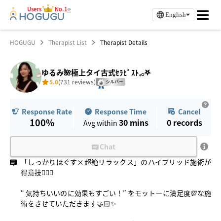
Users
No.1
※
English
HOGUGU
Therapist List
Therapist Details
ゆるみ🌺極上タイ古式ｾﾗﾋﾟｽﾄ𓈒𓂂𖤐
5.0
(731 reviews)
シルバー
Response Time
Cancel
Response Rate
100%
30 mins
0
records
Avg within
Chat
「しっかりほぐす×超絶リラックス」のハイブリッド施術が
得意技✊🏻🍉
“ 気持ちいいのに効果もすごい！” をモットーに満足度💯な施
術をさせていただきます🤝🏻✨