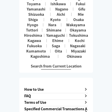
Toyama
Ishikawa
Fukui
Yamanashi
Nagano
Gifu
Shizuoka
Aichi
Mie
Shiga
Kyoto
Osaka
Hyogo
Nara
Wakayama
Tottori
Shimane
Okayama
Hiroshima
Yamaguchi
Tokushima
Kagawa
Ehime
Kochi
Fukuoka
Saga
Nagasaki
Kumamoto
Oita
Miyazaki
Kagoshima
Okinawa
Search from Current Location
How to Use
FAQ
Terms of Use
Specified Commercial Transactions A