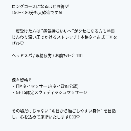
ロングコースになるほどお得💡
150〜180分も大歓迎です🎀
一度受けた方は “痛気持ちいい〜”がクセになる方も🫶🏻
じんわり深い圧でかけるストレッチ ! 本格タイ古式🇹🇭を
ぜひ♡
ヘッドスパ / 眼精疲労 / お腹ﾏｯｻｰｼﾞ👌🏻💗
保有資格🔖
・ITMタイマッサージ(タイ政府公認)
・GHTS認定スウェディッシュマッサージ
その場だけじゃない “明日から過ごしやすい身体” を目指
し、心を込めて施術いたします👩🏻‍⚕️🤍