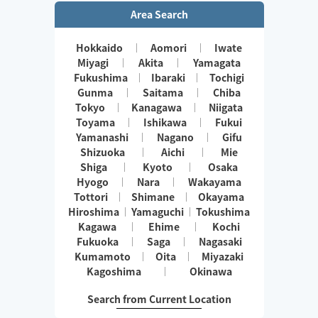
Area Search
Hokkaido
Aomori
Iwate
Miyagi
Akita
Yamagata
Fukushima
Ibaraki
Tochigi
Gunma
Saitama
Chiba
Tokyo
Kanagawa
Niigata
Toyama
Ishikawa
Fukui
Yamanashi
Nagano
Gifu
Shizuoka
Aichi
Mie
Shiga
Kyoto
Osaka
Hyogo
Nara
Wakayama
Tottori
Shimane
Okayama
Hiroshima
Yamaguchi
Tokushima
Kagawa
Ehime
Kochi
Fukuoka
Saga
Nagasaki
Kumamoto
Oita
Miyazaki
Kagoshima
Okinawa
Search from Current Location