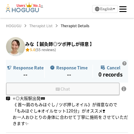
Users
No.1
※
English
HOGUGU
Therapist List
Therapist Details
みな【 鍼灸師◎ツボ押しが得意 】
5.0
(55 reviews)
Response Rate
Response Time
Cancel
--
--
0
records
Chat
⭐️◎大阪駅出発🚃
《 首〜肩のもみほぐし / ツボ押しオイル》が得意なので
「もみほぐし➕オイルセット120分」がオススメ❣️
お一人おひとりの身体に合わせて丁寧に施術をさせていただ
きます✨