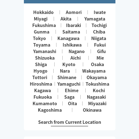
Hokkaido
Aomori
Iwate
Miyagi
Akita
Yamagata
Fukushima
Ibaraki
Tochigi
Gunma
Saitama
Chiba
Tokyo
Kanagawa
Niigata
Toyama
Ishikawa
Fukui
Yamanashi
Nagano
Gifu
Shizuoka
Aichi
Mie
Shiga
Kyoto
Osaka
Hyogo
Nara
Wakayama
Tottori
Shimane
Okayama
Hiroshima
Yamaguchi
Tokushima
Kagawa
Ehime
Kochi
Fukuoka
Saga
Nagasaki
Kumamoto
Oita
Miyazaki
Kagoshima
Okinawa
Search from Current Location