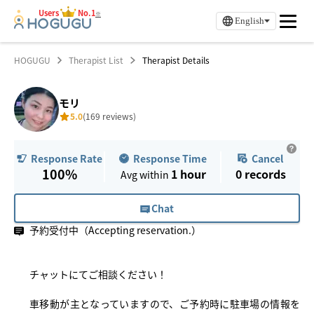
Users
No.1
※
English
HOGUGU
Therapist List
Therapist Details
モリ
5.0
(169 reviews)
Response Time
Cancel
Response Rate
100%
1 hour
0
records
Avg within
Chat
予約受付中（Accepting reservation.）
チャットにてご相談ください！
車移動が主となっていますので、ご予約時に駐車場の情報を