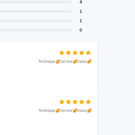
4
1
1
0
Technique
Service
Value
Technique
Service
Value