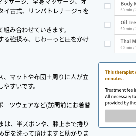
マッサージ、全身マッサージ、オ
Body 
タイ古式、リンパトレナージュを
60 min /
Oil Tr
て組み合わせていきます。
60 min /
する強揉み、じわーっと圧をかけ
Thai 
60 min /
This therapist
ス、マットや布団＋周りに人が立
minutes.
しやすいです。
Treatment fee i
All necessary to
provided by the
ポーツウェアなど(訪問前にお着替
まは、半ズボンや、膝上まで捲り
め足を洗って頂けますと助かりま