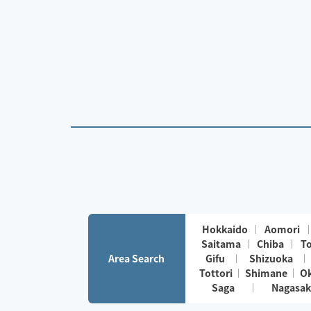
Hokkaido
Aomori
Saitama
Chiba
T
Area Search
Gifu
Shizuoka
Tottori
Shimane
O
Saga
Nagasak