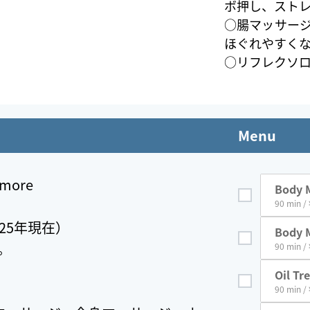
ボ押し、スト
○腸マッサー
ほぐれやすく
○リフレクソ
Menu
r more
Body M
90 min /
25年現在）
Body M
。
et
90 min /
。
Oil Tr
t
90 min /