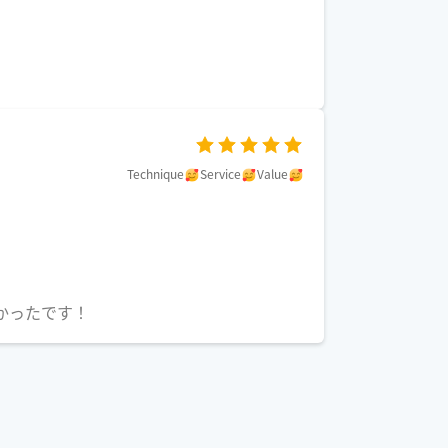
Technique
Service
Value
かったです！