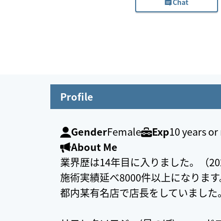
Chat
Profile
Gender
Female
Exp
10 years o
About Me
業界歴は14年目に入りました。（20
施術実績延べ8000件以上になります
都内某有名店で店長をしていました