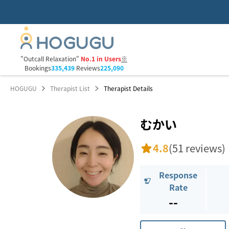
"Outcall Relaxation"
No.1 in Users
※
Bookings
335,439
Reviews
225,090
HOGUGU
Therapist List
Therapist Details
むかい
4.8
(51 reviews)
Response
Rate
--