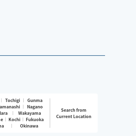
Tochigi
Gunma
amanashi
Nagano
Search from
Nara
Wakayama
Current Location
me
Kochi
Fukuoka
ma
Okinawa