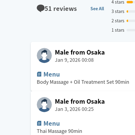
4 stars
51
reviews
See All
3 stars
2 stars
1 stars
Male from Osaka
Jan 9, 2026 00:08
Menu
Body Massage + Oil Treatment Set
90
min
Male from Osaka
Jan 3, 2026 00:25
Menu
Thai Massage
90
min