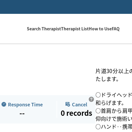
Search Therapist
Therapist List
How to Use
FAQ
片道30分以上
たします。
○ドライヘッ
和らげます。
Response Time
Cancel
○首肩から肩
--
0
records
仰向けで施術
○ハンド‥携