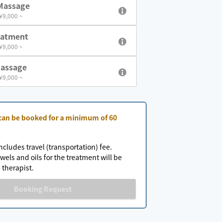
Massage
 ¥9,000 ~
eatment
 ¥9,000 ~
Massage
 ¥9,000 ~
 can be booked for a minimum of 60
ncludes travel (transportation) fee.
wels and oils for the treatment will be
 therapist.
Booking Request