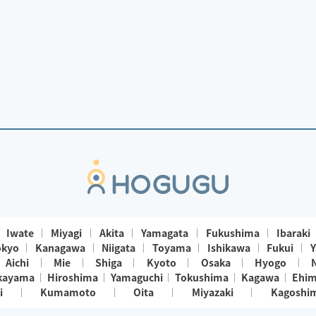
Iwate
Miyagi
Akita
Yamagata
Fukushima
Ibaraki
okyo
Kanagawa
Niigata
Toyama
Ishikawa
Fukui
Y
Aichi
Mie
Shiga
Kyoto
Osaka
Hyogo
kayama
Hiroshima
Yamaguchi
Tokushima
Kagawa
Ehi
i
Kumamoto
Oita
Miyazaki
Kagoshi