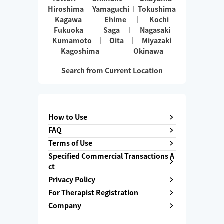
Hiroshima
Yamaguchi
Tokushima
Kagawa
Ehime
Kochi
Fukuoka
Saga
Nagasaki
Kumamoto
Oita
Miyazaki
Kagoshima
Okinawa
Search from Current Location
How to Use
FAQ
Terms of Use
Specified Commercial Transactions A
ct
Privacy Policy
For Therapist Registration
Company