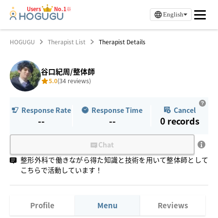
Users
No.1※
English
HOGUGU
Therapist List
Therapist Details
谷口紀周/整体師
5.0
(34 reviews)
Response Rate
Response Time
Cancel
--
--
0
records
Chat
整形外科で働きながら得た知識と技術を用いて整体師として
こちらで活動しています！
Profile
Menu
Reviews