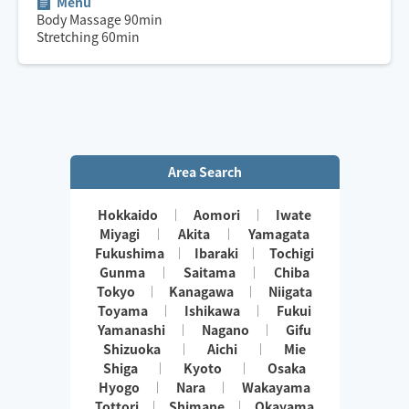
Menu
Body Massage
90
min
Stretching
60
min
Area Search
Hokkaido
Aomori
Iwate
Miyagi
Akita
Yamagata
Fukushima
Ibaraki
Tochigi
Gunma
Saitama
Chiba
Tokyo
Kanagawa
Niigata
Toyama
Ishikawa
Fukui
Yamanashi
Nagano
Gifu
Shizuoka
Aichi
Mie
Shiga
Kyoto
Osaka
Hyogo
Nara
Wakayama
Tottori
Shimane
Okayama