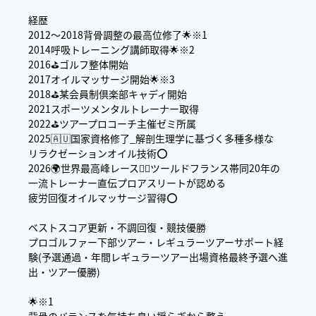
経歴
2012〜2018背骨調整の最高位修了🌟※1
2014呼吸トレーニング講師取得🌟※2
2016⛳️ゴルフ整体開始
2017オイルマッサージ開始🌟※3
2018⛳️某会員制倶楽部キャディ開始
2021スポーツメンタルトレーナー取得
2022⛳️ツアープロコーチ主催ゼミ所属
2025🇦🇺国家資格修了_解剖生理学に基づく多種多様な
リラクゼーションオイル技術⭕️
2026🌍世界最高峰レース🚴‍♂️ツールドフランス帯同20年の
一流トレーナー直伝プロアスリートが認める
疲労回復オイルマッサージ習得⭕️
ベストスコア更新・不調回復・競技優勝
プロゴルファー下部ツアー・レギュラーツアーサポート経
験(予選通過・年間レギュラーツアー出場資格最終予選へ進
出・ツアー優勝)
🌟※1