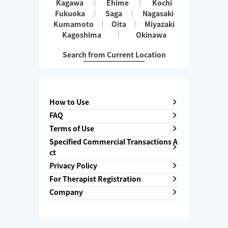
Kagawa
Ehime
Kochi
Fukuoka
Saga
Nagasaki
Kumamoto
Oita
Miyazaki
Kagoshima
Okinawa
Search from Current Location
How to Use
FAQ
Terms of Use
Specified Commercial Transactions A
ct
Privacy Policy
For Therapist Registration
Company