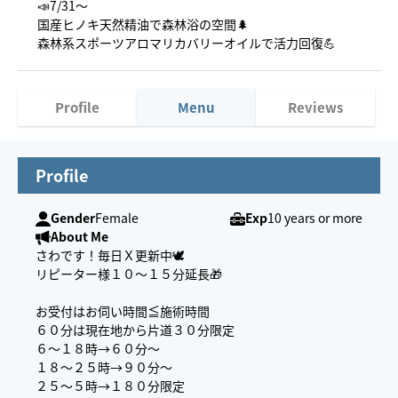
📣7/31〜
国産ヒノキ天然精油で森林浴の空間🌲
森林系スポーツアロマリカバリーオイルで活力回復💪
Profile
Menu
Reviews
Profile
Gender
Female
Exp
10 years or more
About Me
さわです！毎日Ｘ更新中🕊️
リピーター様１０〜１５分延長🎁
お受付はお伺い時間≦施術時間
６０分は現在地から片道３０分限定
６〜１８時→６０分〜
１８〜２５時→９０分〜
２５〜５時→１８０分限定