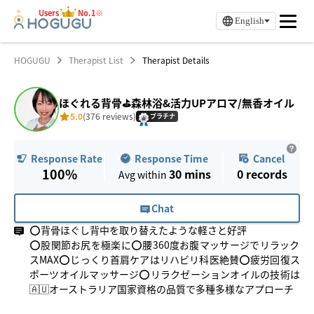
Users
No.1※
English
HOGUGU
Therapist List
Therapist Details
ほぐれる背骨⛳️森林浴&活力UPアロマ/無香オイル
5.0
(376 reviews)
プラチナ
Response Time
Cancel
Response Rate
100%
30 mins
0
records
Avg within
Chat
⭕️背骨ほぐし背中を取り替えたような軽さと好評
⭕️股関節お尻を極楽に⭕️腰360度お腹マッサージでリラック
スMAX⭕️じっくり首肩ケアはリハビリ科医絶賛⭕️疲労回復ス
ポーツオイルマッサージ⭕️リラクゼーションオイルの技術は
🇦🇺オーストラリア国家資格の品質で多種多様なアプローチ