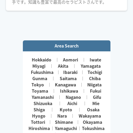
手です。知識も豊富で最高のセラピストさんです。
Area Search
Hokkaido
Aomori
Iwate
Miyagi
Akita
Yamagata
Fukushima
Ibaraki
Tochigi
Gunma
Saitama
Chiba
Tokyo
Kanagawa
Niigata
Toyama
Ishikawa
Fukui
Yamanashi
Nagano
Gifu
Shizuoka
Aichi
Mie
Shiga
Kyoto
Osaka
Hyogo
Nara
Wakayama
Tottori
Shimane
Okayama
Hiroshima
Yamaguchi
Tokushima