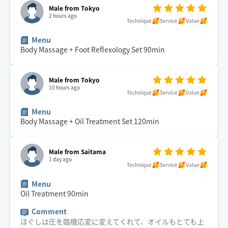
Male from Tokyo
2 hours ago
Technique
Service
Value
Menu
Body Massage + Foot Reflexology Set
90
min
Male from Tokyo
10 hours ago
Technique
Service
Value
Menu
Body Massage + Oil Treatment Set
120
min
Male from Saitama
1 day ago
Technique
Service
Value
Menu
Oil Treatment
90
min
Comment
ほぐしは圧を臨機応変に変えてくれて、オイルもとても上