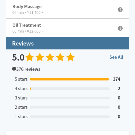
Body Massage
60 min / ¥11,400 ~
Oil Treatment
60 min / ¥12,600 ~
Reviews
5.0
See All
376
reviews
5 stars
374
4 stars
2
3 stars
0
2 stars
0
1 stars
0