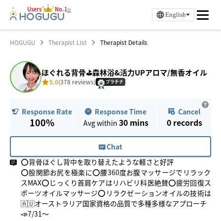
Users
No.1
※
English
HOGUGU
Therapist List
Therapist Details
ほぐれる背骨⛳️森林浴&活力UPアロマ/無香オイル
5.0
(378 reviews)
プラチナ
Response Time
Cancel
Response Rate
100%
30 mins
0
records
Avg within
Chat
⭕️背骨ほぐし背中を取り替えたような軽さと好評
⭕️股関節お尻を極楽に⭕️腰360度お腹マッサージでリラック
スMAX⭕️じっくり首肩ケアはリハビリ科医絶賛⭕️疲労回復ス
ポーツオイルマッサージ⭕️リラクゼーションオイルの技術は
🇦🇺オーストラリア国家資格の品質で多種多様なアプローチ
📣7/31〜