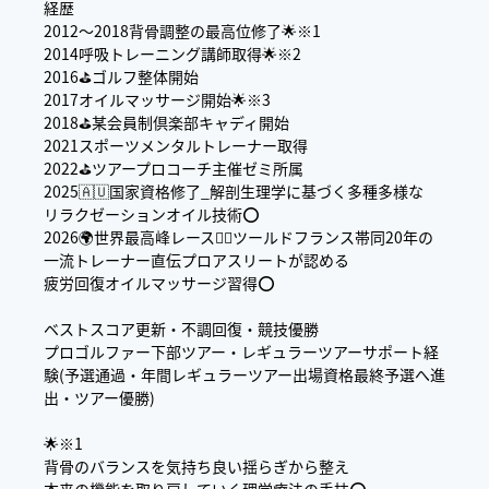
経歴
2012〜2018背骨調整の最高位修了🌟※1
2014呼吸トレーニング講師取得🌟※2
2016⛳️ゴルフ整体開始
2017オイルマッサージ開始🌟※3
2018⛳️某会員制倶楽部キャディ開始
2021スポーツメンタルトレーナー取得
2022⛳️ツアープロコーチ主催ゼミ所属
2025🇦🇺国家資格修了_解剖生理学に基づく多種多様な
リラクゼーションオイル技術⭕️
2026🌍世界最高峰レース🚴‍♂️ツールドフランス帯同20年の
一流トレーナー直伝プロアスリートが認める
疲労回復オイルマッサージ習得⭕️
ベストスコア更新・不調回復・競技優勝
プロゴルファー下部ツアー・レギュラーツアーサポート経
験(予選通過・年間レギュラーツアー出場資格最終予選へ進
出・ツアー優勝)
🌟※1
背骨のバランスを気持ち良い揺らぎから整え