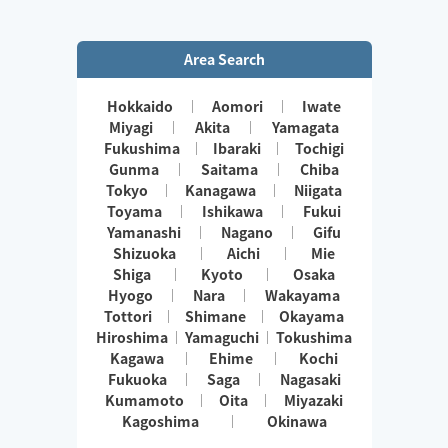
Area Search
Hokkaido
Aomori
Iwate
Miyagi
Akita
Yamagata
Fukushima
Ibaraki
Tochigi
Gunma
Saitama
Chiba
Tokyo
Kanagawa
Niigata
Toyama
Ishikawa
Fukui
Yamanashi
Nagano
Gifu
Shizuoka
Aichi
Mie
Shiga
Kyoto
Osaka
Hyogo
Nara
Wakayama
Tottori
Shimane
Okayama
Hiroshima
Yamaguchi
Tokushima
Kagawa
Ehime
Kochi
Fukuoka
Saga
Nagasaki
Kumamoto
Oita
Miyazaki
Kagoshima
Okinawa