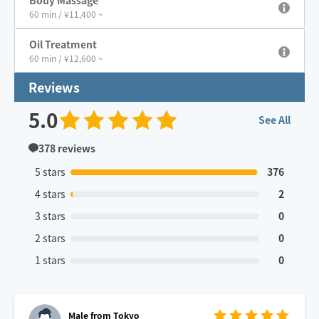
60 min / ¥11,400 ~
Oil Treatment
60 min / ¥12,600 ~
Reviews
5.0
See All
378
reviews
5 stars
376
4 stars
2
3 stars
0
2 stars
0
1 stars
0
Male from Tokyo