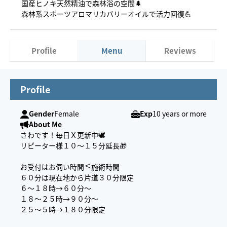
国産ヒノキ天然精油で森林浴の空間🌲
森林系スポーツアロマリカバリーオイルで活力回復💪
Profile
Menu
Reviews
Profile
Gender
Female
Exp
10 years or more
About Me
さわです！毎日Ｘ更新中🕊️
リピーター様１０〜１５分延長🎁
お受付はお伺い時間≦施術時間
６０分は現在地から片道３０分限定
６〜１８時→６０分〜
１８〜２５時→９０分〜
２５〜５時→１８０分限定