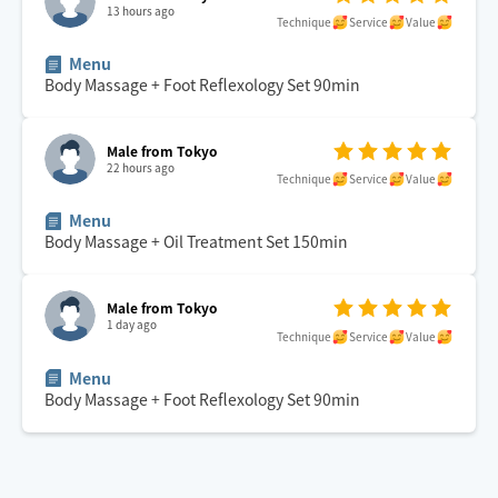
13 hours ago
Technique
Service
Value
Menu
Body Massage + Foot Reflexology Set
90
min
Male from Tokyo
22 hours ago
Technique
Service
Value
Menu
Body Massage + Oil Treatment Set
150
min
Male from Tokyo
1 day ago
Technique
Service
Value
Menu
Body Massage + Foot Reflexology Set
90
min